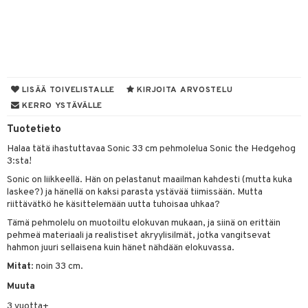
O Minecraft
entarvikkeita
gformers
blarna
taleikit
elut
GO Ninjago
ens Barn
ikat
tman
oleikit
neuvot
GO Speed Champions
ållan
kalut
libompa
opelit
iviteettilelut
alaa
GO Spidey
ffi Love
LISÄÄ TOIVELISTALLE
KIRJOITA ARVOSTELU
ney
elyvaunut
Lapsi
alaa
elit
KERRO YSTÄVÄLLE
O Super Heroes
mintahahmot
ney Prinsessat
ettävät lelut
0 palaa
lit
aukut
Tuotetieto
spalvelu
ic
eli
peli
lit
di
Halaa tätä ihastuttavaa Sonic 33 cm pehmolelua Sonic the Hedgehog
ksiä & vastauksia
3:sta!
zen
nhoito
palapelit
tuotetta
Sonic on liikkeellä. Hän on pelastanut maailman kahdesti (mutta kuka
mähäkkimies
pyhuone
miaiset
ien oheistarvikkeet
kit ja käsipyyhkeet
laskee?) ja hänellä on kaksi parasta ystävää tiimissään. Mutta
 verkkokaupasta
riittävätkö he käsittelemään uutta tuhoisaa uhkaa?
ry Potter
hkeet
vikkeet
aunutarvikkeita
Tämä pehmolelu on muotoiltu elokuvan mukaan, ja siinä on erittäin
lo Kitty
pehmeä materiaali ja realistiset akryylisilmät, jotka vangitsevat
it & Tarvikkeet
le
hahmon juuri sellaisena kuin hänet nähdään elokuvassa.
.L.
ossa
na/Äiti
Mitat
: noin 33 cm.
mmi Lehmä
Muuta
kut
kaus & imetys
us
le
3 vuotta+