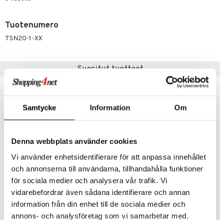
eenvarjot
istelu
nen
umi
mput
lalaput
keet
Tuotenumero
le
ten Huonekalut
ten aterimet
inkolasit
ta
TSN20-1-XX
 Patrol
tot
ka- & Säilytyslaatikot
ut ja lakit
ysitterit
isuus
pi Pitkätossu
Suositut tuotteet
lytys
tipullot & Tarvikkeet
starvikkeita
uviltti
sa Possu
gyn vaatteet
ipullot & Tarvikkeet
ut
iilit
 MASKS
ut
ulelut & helistimet
Samtycke
Information
Om
kemon
apussit
uvajumppa
ållan
Denna webbplats använder cookies
er Mario
Vi använder enhetsidentifierare för att anpassa innehållet
ru & Pesonen
och annonserna till användarna, tillhandahålla funktioner
för sociala medier och analysera vår trafik. Vi
vidarebefordrar även sådana identifierare och annan
Vinterskuggan Pehmolelu
Arne Alligaattori Pehmolelu
SOMMARSKUGGAN
ARNE ALLIGATOR
information från din enhet till de sociala medier och
annons- och analysföretag som vi samarbetar med.