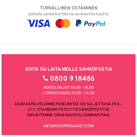
TURVALLINEN OSTAMINEN
laskulla, pankkikortilla tai asiakastilin kautta
SOITA TAI LAITA MEILLE SÄHKÖPOSTIA
0800 9 18486
AUKIOLOAJAT: 10.00 - 16.00
LOUNASTAUKO 13.00 - 14.00
ASIAKASPALVELUMME PUHELIMITSE ON SULJETTUNA 29.6.–
27.7. OTA MEIHIN YHTEYTTÄ SÄHKÖPOSTITSE
NIIN AUTAMME SINUA MAHDOLLISIMMAN PIAN.
INFO@SHOPPING4NET.COM