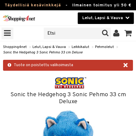
Täydellisiä kesävinkkejä
-
Ilmainen toimitus yli 50 €
Lelut, Lapsi & Vauva
ERKKEJÄ
Kauneudenhoito
JAT
UOTTEITA
Piilolinssit
Shopping4net
»
Lelut, Lapsi & Vauva
»
Leikkikalut
»
Pehmolelut
»
Sonic the Hedgehog 3 Sonic Pehmo 33 cm Deluxe
Luontaistuotteet
u
×
Tuote on poistettu valikoimasta
Apteekki
lumateriaalit
atteet
lusetti
lukirjat
Fitness
pi
kirjat
t
Koti & Sisustus
Sonic the Hedgehog 3 Sonic Pehmo 33 cm
gingsit
Deluxe
ut
rvikkeet
rjat
atteet & Sukat
lelut
Lelut, Lapsi & Vauva
luvaha
pelit
vot
Tuotemerkkejä
oradat
ja maalaa
et
t
Kampanjat
ot
 Real
otteet
it
lentereita