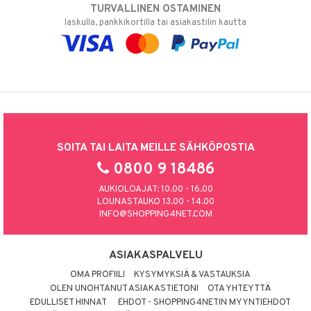
TURVALLINEN OSTAMINEN
laskulla, pankkikortilla tai asiakastilin kautta
SOITA TAI LAITA MEILLE SÄHKÖPOSTIA
0800 9 18486
AUKIOLOAJAT: 10.00 - 16.00
LOUNASTAUKO 13.00 - 14.00
INFO@SHOPPING4NET.COM
ASIAKASPALVELU
OMA PROFIILI
KYSYMYKSIÄ & VASTAUKSIA
OLEN UNOHTANUT ASIAKASTIETONI
OTA YHTEYTTÄ
EDULLISET HINNAT
EHDOT - SHOPPING4NETIN MYYNTIEHDOT