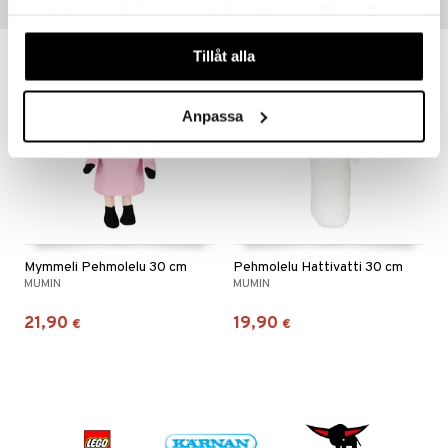
samlat in när du har använt deras tjänster. Du godkänner
Vinkkejä sinulle
våra cookies vid fortsatt användande av vår webbplats.
Tillåt alla
Anpassa
Mymmeli Pehmolelu 30 cm
Pehmolelu Hattivatti 30 cm
MUMIN
MUMIN
21,90
19,90
€
€