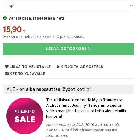
O Minecraft
entarvikkeita
gformers
blarna
taleikit
elut
GO Ninjago
ens Barn
Varastossa, lähetetään heti
ikat
tman
oleikit
neuvot
15,90
GO Speed Champions
ållan
kalut
libompa
opelit
iviteettilelut
€
alaa
Maksa osamaksulla alkaen 4 € per kuukausi.
GO Spidey
ffi Love
ney
elyvaunut
Lapsi
alaa
elit
LISÄÄ OSTOSKORIIN
O Super Heroes
mintahahmot
ney Prinsessat
ettävät lelut
0 palaa
lit
aukut
spalvelu
ic
eli
peli
lit
di
LISÄÄ TOIVELISTALLE
KIRJOITA ARVOSTELU
ksiä & vastauksia
zen
nhoito
KERRO YSTÄVÄLLE
palapelit
tuotetta
mähäkkimies
pyhuone
miaiset
ien oheistarvikkeet
kit ja käsipyyhkeet
ALE - on aika napsauttaa löydöt kotiin!
 verkkokaupasta
ry Potter
hkeet
vikkeet
aunutarvikkeita
Tartu tilaisuuteen tehdä löytöjä suuresta
lo Kitty
it & Tarvikkeet
ALEstamme. Juuri nyt tarjoamme suuren
le
valikoiman jännittäviä tuotteita alennetuilla
.L.
hinnoilla!
ossa
na/Äiti
mmi Lehmä
Ale on voimassa 31.8.2026 asti mutta ole
kut
kaus & imetys
us
nopea - suosikkituotteesi voivat päästä
le
loppumaan!