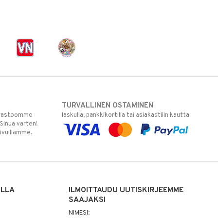
TURVALLINEN OSTAMINEN
varastoomme
laskulla, pankkikortilla tai asiakastilin kautta
 Sinua varten!
sivuillamme.
ILLA
ILMOITTAUDU UUTISKIRJEEMME
SAAJAKSI
NIMESI: