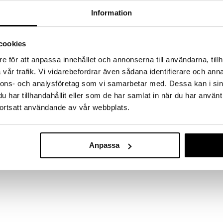
a löydöt kotiin!
Information
isuuteen tehdä löytöjä suuresta ALEstamme. Juuri
mme suuren valikoiman jännittäviä tuotteita
a hinnoilla!
cookies
massa 31.8.2026 asti mutta ole nopea -
e för att anpassa innehållet och annonserna till användarna, tillh
otteesi voivat päästä loppumaan!
vår trafik. Vi vidarebefordrar även sådana identifierare och anna
i ale-löydöt »
nnons- och analysföretag som vi samarbetar med. Dessa kan i sin
har tillhandahållit eller som de har samlat in när du har använt
ortsatt användande av vår webbplats.
Peppi: Tommi 
 Buck -hahmosetti. Nosta purjeet, Peppi lähtee
Hahmosetti
 Kurrekurredut-saarella kohtaa Peppi ilkeät
PIPPI LÅNGSTR
haluavat ryöstää saaren kauniit helmet. Siitä Peppi
12,90
Anpassa
alaatteja eikä PVC:tä.
€