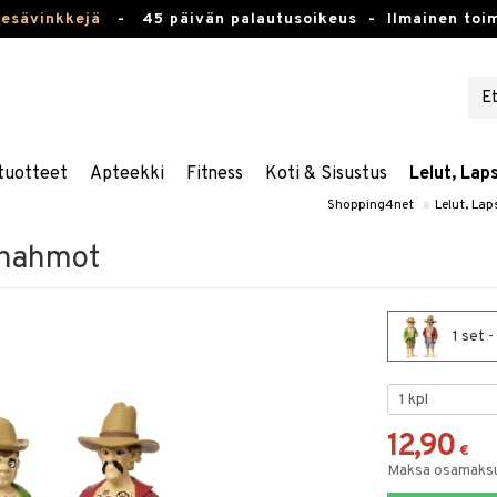
kesävinkkejä
-
45 päivän palautusoikeus -
Ilmainen toim
tuotteet
Apteekki
Fitness
Koti & Sisustus
Lelut, Lap
Shopping4net
»
Lelut, Lap
ohahmot
1 set 
12,90
€
Maksa osamaksul