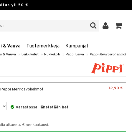
itus yli 50 €
si & Vauva
Tuotemerkkejä
Kampanjat
si & Vauva
»
Leikkikalut
»
Nukkekoti
»
Peppi Laiva
»
Peppi Merirosvohahmot
12,90 €
- Peppi Merirosvohahmot
Varastossa, lähetetään heti
la alkaen 4 € per kuukausi.