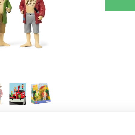
RJOITA ARVOSTELU
KERRO YSTÄVÄLLE