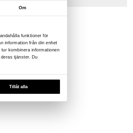
Vinkkejä sinulle
Om
andahålla funktioner för
n information från din enhet
 tur kombinera informationen
 deras tjänster. Du
& Annika
UMP
Tillåt alla