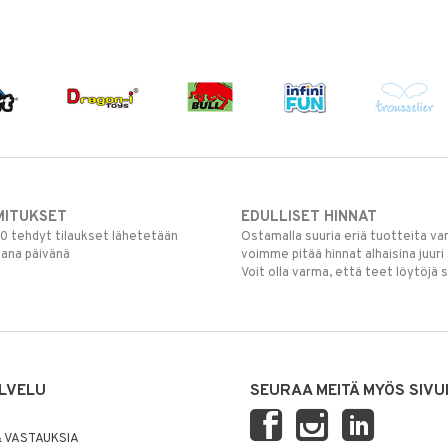
MITUKSET
EDULLISET HINNAT
00 tehdyt tilaukset lähetetään
Ostamalla suuria eriä tuotteita 
mana päivänä
voimme pitää hinnat alhaisina juuri
Voit olla varma, että teet löytöjä 
LVELU
SEURAA MEITÄ MYÖS SIVU
 VASTAUKSIA