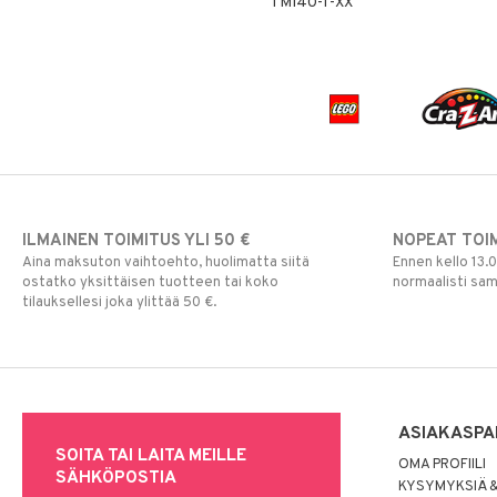
TMI40-1-XX
Säilytyslaatikot
Säilytys
Hiustarvikkeita
Leluviltti
Pipsa Possu
Tuttipullot & Tarvikkeet
Sängyn vaatteet
Korut
Mobiilit
PJ MASKS
Vesipullot & Tarvikkeet
Muut
Purulelut & helistimet
Pokemon
Rahapussit
Vauvajumppa
Skrållan
Super Mario
Viiru & Pesonen
ILMAINEN TOIMITUS YLI 50 €
NOPEAT TOI
Aina maksuton vaihtoehto, huolimatta siitä
Ennen kello 13.
ostatko yksittäisen tuotteen tai koko
normaalisti sa
tilauksellesi joka ylittää 50 €.
ASIAKASPA
SOITA TAI LAITA MEILLE
OMA PROFIILI
SÄHKÖPOSTIA
KYSYMYKSIÄ &