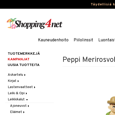
Täydellisiä 
Kauneudenhoito
Piilolinssit
Luontais
TUOTEMERKKEJÄ
Peppi Merirosv
KAMPANJAT
UUSIA TUOTTEITA
Askartelu
Kirjat
Askartelumateriaalit
Lastenvaatteet
Askartelusetti
Askartelukirjat
Leiki & Opi
Helmet
Maalauskirjat
Alaosat
Leikkikalut
Koulutarvikkeet
Päiväkirjat
Alusvaatteet & Sukat
Opetuslelut
Leggingsit
Muovailuvaha
Kengät
Oppimispelit
Ajoneuvot
Piirrä ja maalaa
Mekot
Soittimet
Eläimet
Autoradat