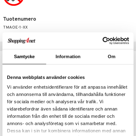
pyhuone
miaiset
ien oheistarvikkeet
kit ja käsipyyhkeet
 verkkokaupasta
ry Potter
hkeet
vikkeet
aunutarvikkeita
Tuotenumero
lo Kitty
it & Tarvikkeet
le
TMAOE-1-XX
.L.
ossa
na/Äiti
mmi Lehmä
kut
kaus & imetys
us
Suositut tuotteet
le
eenvarjot
istelu
nen
Samtycke
Information
Om
umi
mput
lalaput
keet
le
ten Huonekalut
ten aterimet
inkolasit
ta
Denna webbplats använder cookies
 Patrol
tot
ka- & Säilytyslaatikot
ut ja lakit
ysitterit
isuus
Vi använder enhetsidentifierare för att anpassa innehållet
pi Pitkätossu
och annonserna till användarna, tillhandahålla funktioner
lytys
tipullot & Tarvikkeet
starvikkeita
uviltti
för sociala medier och analysera vår trafik. Vi
sa Possu
gyn vaatteet
ipullot & Tarvikkeet
ut
iilit
vidarebefordrar även sådana identifierare och annan
 MASKS
information från din enhet till de sociala medier och
ut
ulelut & helistimet
kemon
annons- och analysföretag som vi samarbetar med.
Lundby Rappuset
Lundby 2 Kattolamppua Paristokäyttöiset
apussit
uvajumppa
LUNDBY
LUNDBY
Dessa kan i sin tur kombinera informationen med annan
ållan