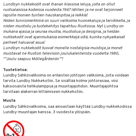
Lundbyn nukkekodit ovat ihanan klassisia leluja, joita on ollut
O Minecraft
entarvikkeita
ut
ruotsalaisissa kodeissa vuodesta 1947 lähtien ja ne ovat tarjonneet
lapsille monien tuntien hauskanpitoa ja leikkiä!
GO Ninjago
ens Barn
o
ohjattavat
Niiden tunnismerkkinä on suuri valikoima huonekaluja ja tarvikkeita, ja
niiden muotoilu ja tuotekehitys tapahtuu Ruotsissa. Nyt Lundby on
GO Speed Champions
ållan
badabado
a & Palikat
mukana ajassa ja seuraa muotia, muotoilua ja designia, ja heidän
nukkekodit ovat ajanmukaisia esimerkkejä siitä, kuinka nykyaikaisat
GO Spidey
mintahahmot
ki
O Builder
tuja hahmoja
perheet haluavat asua!
Lundbyn nukkekodit tuovat monelle nostalgisia muistoja ja monet
O Super Heroes
omag
ot
kit
muistavat ne Ruotsin television joulukalenterista vuodelta 1980,
ic
”"Joulu saapuu Möllegårdeniin""!
gformers
blarna
taleikit
elut
Tuotetietoa:
ikat
tman
oleikit
neuvot
Lundby Sähkövalikoima on erilaisten johtojen valikoima, joita voidaan
tarvita Lundby Nukkekotiin. Se sisältää kolme johtorasiaa, viisi
kalut
libompa
opelit
iviteettilelut
alaa
kaksiosaista hehkulamppua ja muuntajajohdon. Muuntajajohtoa
tarvitaan alakerran liittämiseen nukkekotiin.
ney
elyvaunut
Lapsi
alaa
elit
Muuta
ney Prinsessat
ettävät lelut
0 palaa
lit
aukut
Lundby Sähkövalikoima, saa ainoastaan käyttää Lundby-nukkekodissa
spalvelu
Lundby-muuntajan kanssa. 3 vuodesta ylöspäin.
eli
peli
lit
di
ksiä & vastauksia
zen
nhoito
palapelit
tuotetta
mähäkkimies