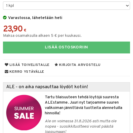
O Minecraft
entarvikkeita
ut
GO Ninjago
ens Barn
Varastossa, lähetetään heti
o
ohjattavat
23,90
GO Speed Champions
ållan
badabado
a & Palikat
€
Maksa osamaksulla alkaen 5 € per kuukausi.
GO Spidey
ffi Love
ki
O Builder
tuja hahmoja
LISÄÄ OSTOSKORIIN
O Super Heroes
mintahahmot
omag
ot
kit
ic
gformers
blarna
taleikit
elut
LISÄÄ TOIVELISTALLE
KIRJOITA ARVOSTELU
ikat
tman
oleikit
neuvot
KERRO YSTÄVÄLLE
kalut
libompa
opelit
iviteettilelut
alaa
ALE - on aika napsauttaa löydöt kotiin!
ney
elyvaunut
Lapsi
alaa
elit
Tartu tilaisuuteen tehdä löytöjä suuresta
ney Prinsessat
ettävät lelut
0 palaa
lit
aukut
ALEstamme. Juuri nyt tarjoamme suuren
spalvelu
valikoiman jännittäviä tuotteita alennetuilla
eli
peli
lit
di
hinnoilla!
ksiä & vastauksia
zen
Ale on voimassa 31.8.2026 asti mutta ole
nhoito
palapelit
nopea - suosikkituotteesi voivat päästä
tuotetta
mähäkkimies
loppumaan!