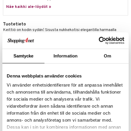
pyhuone
miaiset
ien oheistarvikkeet
kit ja käsipyyhkeet
 verkkokaupasta
Näe kaikki ale-löydöt »
ry Potter
hkeet
vikkeet
aunutarvikkeita
lo Kitty
it & Tarvikkeet
le
Tuotetieto
.L.
Keittiö on kodin sydän! Sisusta nukkekotisi elegantilla harmaalla
ossa
na/Äiti
keittiösaarekkeella, jossa on puiset yksityiskohdat ja mustalla
mmi Lehmä
jääkaapilla. Keittiösaarekkeessa on paristokäyttöinen LED-valaistus,
kut
kaus & imetys
us
avattavat laatikot ja ovet, samoin taitettava pöytälevy. Mihin kohtaan
le
keittiösaareke sopii? Lamppu syttyy napin painalluksella ja sammuu
eenvarjot
istelu
nen
Samtycke
Information
Om
automaattisesti 15 minuutin kuluttua. Pata, keittiötarvikkeet,
umi
keittokirjat ja ruokapakkaukset sisältyvät. 1 paristo (CR2032)
mput
lalaput
keet
sisältyy.
le
ten Huonekalut
ten aterimet
inkolasit
ta
Muuta
Denna webbplats använder cookies
 Patrol
Ikäsuositus: 4+
tot
ka- & Säilytyslaatikot
ut ja lakit
ysitterit
isuus
Vi använder enhetsidentifierare för att anpassa innehållet
pi Pitkätossu
lytys
och annonserna till användarna, tillhandahålla funktioner
tipullot & Tarvikkeet
starvikkeita
uviltti
sa Possu
för sociala medier och analysera vår trafik. Vi
gyn vaatteet
ipullot & Tarvikkeet
ut
iilit
vidarebefordrar även sådana identifierare och annan
 MASKS
ut
ulelut & helistimet
information från din enhet till de sociala medier och
kemon
annons- och analysföretag som vi samarbetar med.
Tuotenumero
apussit
uvajumppa
Dessa kan i sin tur kombinera informationen med annan
ållan
TLU16-1-XX