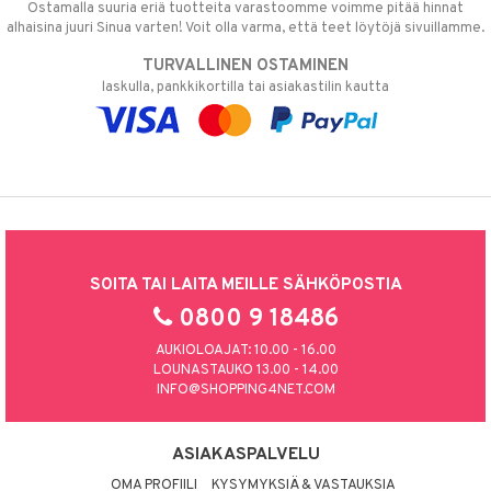
Ostamalla suuria eriä tuotteita varastoomme voimme pitää hinnat
alhaisina juuri Sinua varten! Voit olla varma, että teet löytöjä sivuillamme.
TURVALLINEN OSTAMINEN
laskulla, pankkikortilla tai asiakastilin kautta
SOITA TAI LAITA MEILLE SÄHKÖPOSTIA
0800 9 18486
AUKIOLOAJAT: 10.00 - 16.00
LOUNASTAUKO 13.00 - 14.00
INFO@SHOPPING4NET.COM
ASIAKASPALVELU
OMA PROFIILI
KYSYMYKSIÄ & VASTAUKSIA