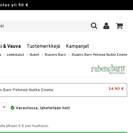
itus yli 50 €
si & Vauva
Tuotemerkkejä
Kampanjat
a
»
Leikkikalut
»
Nuket
»
Rubens Barn
»
Rubens Barn Pehmeä Nukke Emelie
34,90 €
s Barn Pehmeä Nukke Emelie
Varastossa, lähetetään heti
la alkaen 6 € per kuukausi.