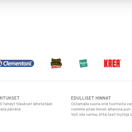
MITUKSET
EDULLISET HINNAT
00 tehdyt tilaukset lähetetään
Ostamalla suuria eriä tuotteita 
mana päivänä
voimme pitää hinnat alhaisina juuri
Voit olla varma, että teet löytöjä 