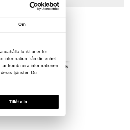
Vinkkejä sinulle
Om
andahålla funktioner för
n information från din enhet
 tur kombinera informationen
 Pehmeä
Rubens Barn Pehmolelu
Nukke Adam
 deras tjänster. Du
RUBENS BARN
34,90
€
Tillåt alla