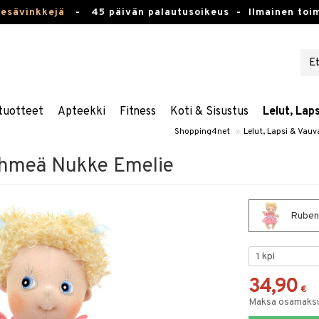
kesävinkkejä
-
45 päivän palautusoikeus -
Ilmainen toim
tuotteet
Apteekki
Fitness
Koti & Sisustus
Lelut, Lap
Shopping4net
»
Lelut, Lapsi & Vauv
hmeä Nukke Emelie
Ruben
34,90
€
Maksa osamaksul