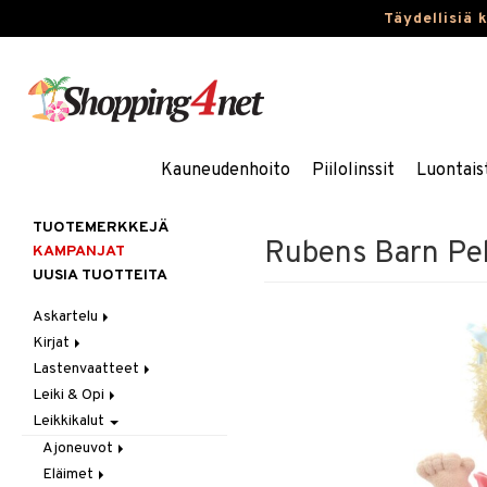
Täydellisiä 
Kauneudenhoito
Piilolinssit
Luontais
TUOTEMERKKEJÄ
Rubens Barn Pe
KAMPANJAT
UUSIA TUOTTEITA
Askartelu
Kirjat
Askartelumateriaalit
Lastenvaatteet
Askartelusetti
Askartelukirjat
Leiki & Opi
Helmet
Maalauskirjat
Alaosat
Leikkikalut
Koulutarvikkeet
Päiväkirjat
Alusvaatteet & Sukat
Opetuslelut
Leggingsit
Muovailuvaha
Kengät
Oppimispelit
Ajoneuvot
Piirrä ja maalaa
Mekot
Soittimet
Eläimet
Autoradat