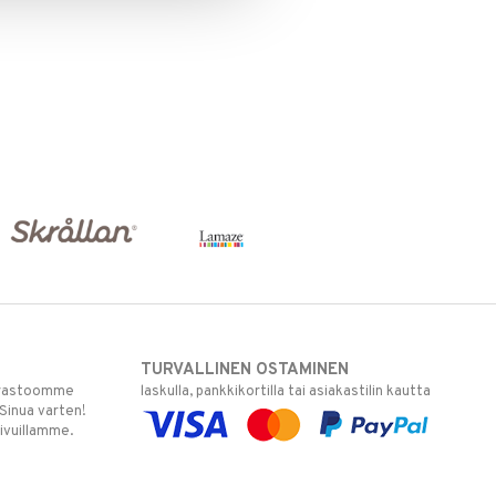
TURVALLINEN OSTAMINEN
varastoomme
laskulla, pankkikortilla tai asiakastilin kautta
 Sinua varten!
sivuillamme.