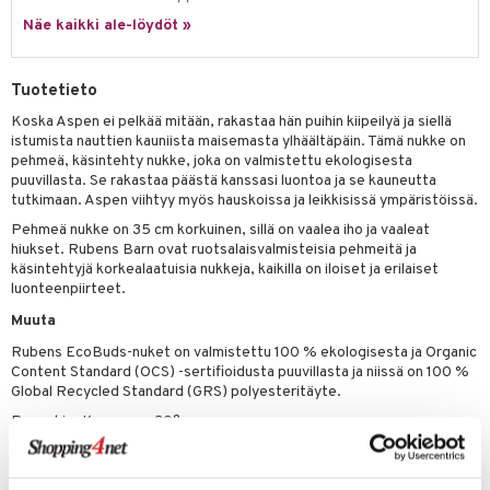
Näe kaikki ale-löydöt »
gformers
blarna
taleikit
elut
ikat
tman
oleikit
neuvot
Tuotetieto
kalut
libompa
opelit
iviteettilelut
alaa
Koska Aspen ei pelkää mitään, rakastaa hän puihin kiipeilyä ja siellä
istumista nauttien kauniista maisemasta ylhäältäpäin. Tämä nukke on
ney
elyvaunut
Lapsi
alaa
elit
pehmeä, käsintehty nukke, joka on valmistettu ekologisesta
ney Prinsessat
puuvillasta. Se rakastaa päästä kanssasi luontoa ja se kauneutta
ettävät lelut
0 palaa
lit
aukut
tutkimaan. Aspen viihtyy myös hauskoissa ja leikkisissä ympäristöissä.
spalvelu
eli
peli
lit
di
Pehmeä nukke on 35 cm korkuinen, sillä on vaalea iho ja vaaleat
ksiä & vastauksia
hiukset. Rubens Barn ovat ruotsalaisvalmisteisia pehmeitä ja
zen
nhoito
palapelit
käsintehtyjä korkealaatuisia nukkeja, kaikilla on iloiset ja erilaiset
tuotetta
luonteenpiirteet.
mähäkkimies
pyhuone
miaiset
ien oheistarvikkeet
kit ja käsipyyhkeet
 verkkokaupasta
Muuta
ry Potter
hkeet
vikkeet
aunutarvikkeita
Rubens EcoBuds-nuket on valmistettu 100 % ekologisesta ja Organic
lo Kitty
Content Standard (OCS) -sertifioidusta puuvillasta ja niissä on 100 %
it & Tarvikkeet
le
Global Recycled Standard (GRS) polyesteritäyte.
.L.
ossa
na/Äiti
Pesuohje: Konepesu 30°
Ikäsuositus: 0 kk+
mmi Lehmä
kut
kaus & imetys
us
le