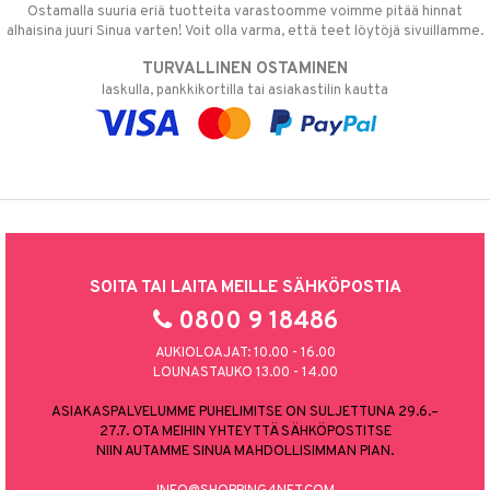
Ostamalla suuria eriä tuotteita varastoomme voimme pitää hinnat
alhaisina juuri Sinua varten! Voit olla varma, että teet löytöjä sivuillamme.
TURVALLINEN OSTAMINEN
laskulla, pankkikortilla tai asiakastilin kautta
SOITA TAI LAITA MEILLE SÄHKÖPOSTIA
0800 9 18486
AUKIOLOAJAT: 10.00 - 16.00
LOUNASTAUKO 13.00 - 14.00
ASIAKASPALVELUMME PUHELIMITSE ON SULJETTUNA 29.6.–
27.7. OTA MEIHIN YHTEYTTÄ SÄHKÖPOSTITSE
NIIN AUTAMME SINUA MAHDOLLISIMMAN PIAN.