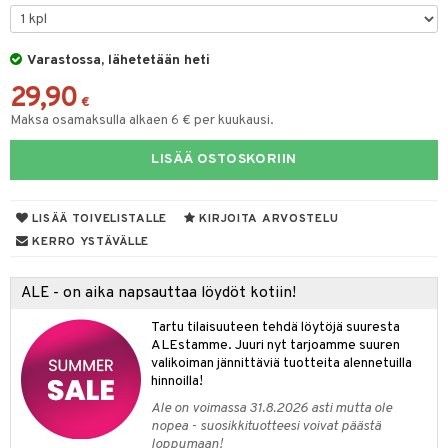
O Minecraft
entarvikkeita
GO Ninjago
bens Barn
Varastossa, lähetetään heti
29,90
GO Speed Champions
ållan
€
Maksa osamaksulla alkaen 6 € per kuukausi.
GO Spidey
ffi Love
LISÄÄ OSTOSKORIIN
O Super Heroes
mintahahmot
ic
oti
LISÄÄ TOIVELISTALLE
KIRJOITA ARVOSTELU
ndby
elut
KERRO YSTÄVÄLLE
dby Tukholma
bil
ALE - on aika napsauttaa löydöt kotiin!
umi
ut
Tartu tilaisuuteen tehdä löytöjä suuresta
pi Laiva
o
ohjattavat
ALEstamme. Juuri nyt tarjoamme suuren
valikoiman jännittäviä tuotteita alennetuilla
pi Pitkätossu Huvikumpu
badabado
a & Palikat
hinnoilla!
ki
O Builder
tuja hahmoja
Ale on voimassa 31.8.2026 asti mutta ole
nopea - suosikkituotteesi voivat päästä
omag
ot
kit
loppumaan!