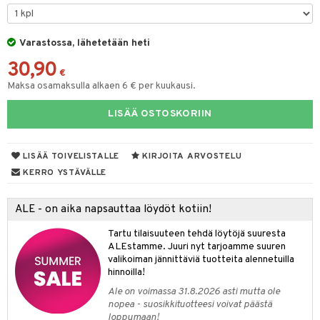
O Minecraft
entarvikkeita
GO Ninjago
ens Barn
Varastossa, lähetetään heti
30,90
GO Speed Champions
ållan
€
Maksa osamaksulla alkaen 6 € per kuukausi.
GO Spidey
ffi Love
LISÄÄ OSTOSKORIIN
O Super Heroes
mintahahmot
ic
oti
LISÄÄ TOIVELISTALLE
KIRJOITA ARVOSTELU
ndby
elut
KERRO YSTÄVÄLLE
dby Tukholma
bil
ALE - on aika napsauttaa löydöt kotiin!
umi
ut
Tartu tilaisuuteen tehdä löytöjä suuresta
pi Laiva
o
ohjattavat
ALEstamme. Juuri nyt tarjoamme suuren
valikoiman jännittäviä tuotteita alennetuilla
pi Pitkätossu Huvikumpu
badabado
a & Palikat
hinnoilla!
ki
O Builder
tuja hahmoja
Ale on voimassa 31.8.2026 asti mutta ole
nopea - suosikkituotteesi voivat päästä
omag
ot
kit
loppumaan!