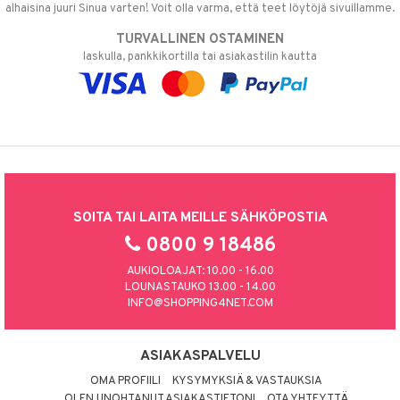
alhaisina juuri Sinua varten! Voit olla varma, että teet löytöjä sivuillamme.
TURVALLINEN OSTAMINEN
laskulla, pankkikortilla tai asiakastilin kautta
SOITA TAI LAITA MEILLE SÄHKÖPOSTIA
0800 9 18486
AUKIOLOAJAT: 10.00 - 16.00
LOUNASTAUKO 13.00 - 14.00
INFO@SHOPPING4NET.COM
ASIAKASPALVELU
OMA PROFIILI
KYSYMYKSIÄ & VASTAUKSIA
OLEN UNOHTANUT ASIAKASTIETONI
OTA YHTEYTTÄ