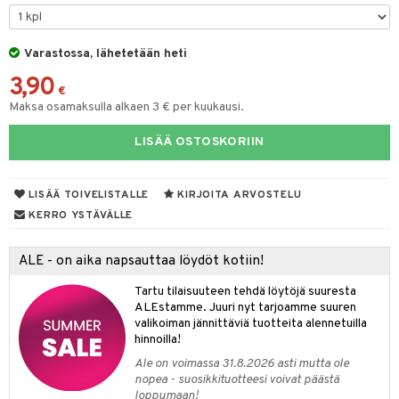
O Minecraft
.L.
ki
O Builder
tuja hahmoja
GO Ninjago
gtoys
Varastossa, lähetetään heti
omag
ot
kit
3,90
GO Speed Champions
entarvikkeita
gformers
blarna
taleikit
elut
€
Maksa osamaksulla alkaen 3 € per kuukausi.
GO Spidey
ens Barn
ikat
tman
oleikit
neuvot
LISÄÄ OSTOSKORIIN
O Super Heroes
ållan
kalut
libompa
opelit
iviteettilelut
alaa
ic
ffi Love
ney
elyvaunut
Lapsi
alaa
elit
LISÄÄ TOIVELISTALLE
KIRJOITA ARVOSTELU
mintahahmot
ney Prinsessat
ettävät lelut
0 palaa
lit
aukut
KERRO YSTÄVÄLLE
spalvelu
eli
peli
lit
di
ALE - on aika napsauttaa löydöt kotiin!
ksiä & vastauksia
zen
nhoito
palapelit
Tartu tilaisuuteen tehdä löytöjä suuresta
tuotetta
mähäkkimies
ALEstamme. Juuri nyt tarjoamme suuren
pyhuone
miaiset
ien oheistarvikkeet
kit ja käsipyyhkeet
valikoiman jännittäviä tuotteita alennetuilla
 verkkokaupasta
ry Potter
hkeet
vikkeet
hinnoilla!
aunutarvikkeita
lo Kitty
Ale on voimassa 31.8.2026 asti mutta ole
it & Tarvikkeet
le
nopea - suosikkituotteesi voivat päästä
.L.
loppumaan!