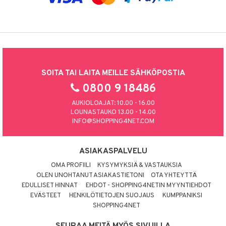
SOITA TAI LAITA MEILLE SÄHKÖPOSTIA
0800 9 18486
AUKIOLOAJAT: 10.00 - 16.00
LOUNASTAUKO 13.00 - 14.00
INFO@SHOPPING4NET.COM
ASIAKASPALVELU
OMA PROFIILI
KYSYMYKSIÄ & VASTAUKSIA
OLEN UNOHTANUT ASIAKASTIETONI
OTA YHTEYTTÄ
EDULLISET HINNAT
EHDOT - SHOPPING4NETIN MYYNTIEHDOT
EVÄSTEET
HENKILÖTIETOJEN SUOJAUS
KUMPPANIKSI
SHOPPING4NET
SEURAA MEITÄ MYÖS SIVUILLA