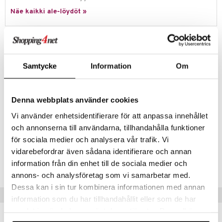
ossa
na/Äiti
Näe kaikki ale-löydöt »
mmi Lehmä
kut
kaus & imetys
us
le
eenvarjot
istelu
nen
Tuotetieto
umi
mput
lalaput
keet
Kaksi söpöä piparimuottia pääsiäisteemalla. Leivo ja koristele
pääsiäiseksi keksejä, jotka ovat pienen jäniksen ja pääsiäismunan
le
Samtycke
Information
Om
ten Huonekalut
ten aterimet
inkolasit
ta
muotoisia. Keksit, joilla on hauska ja luova muoto, maistuvat vielä
 Patrol
paremmilta!
tot
ka- & Säilytyslaatikot
ut ja lakit
ysitterit
isuus
Valmistettu ruostumattomasta teräksestä. Kestää konepesun.
pi Pitkätossu
Denna webbplats använder cookies
lytys
tipullot & Tarvikkeet
starvikkeita
uviltti
Muuta
Vi använder enhetsidentifierare för att anpassa innehållet
sa Possu
gyn vaatteet
ipullot & Tarvikkeet
ut
iilit
3 vuotta+
och annonserna till användarna, tillhandahålla funktioner
 MASKS
för sociala medier och analysera vår trafik. Vi
ut
ulelut & helistimet
kemon
Tuotenumero
vidarebefordrar även sådana identifierare och annan
apussit
uvajumppa
information från din enhet till de sociala medier och
TMX84-1-XX
ållan
annons- och analysföretag som vi samarbetar med.
er Mario
Dessa kan i sin tur kombinera informationen med annan
Vinkkejä sinulle
information som du har tillhandahållit eller som de har
ru & Pesonen
samlat in när du har använt deras tjänster. Du godkänner