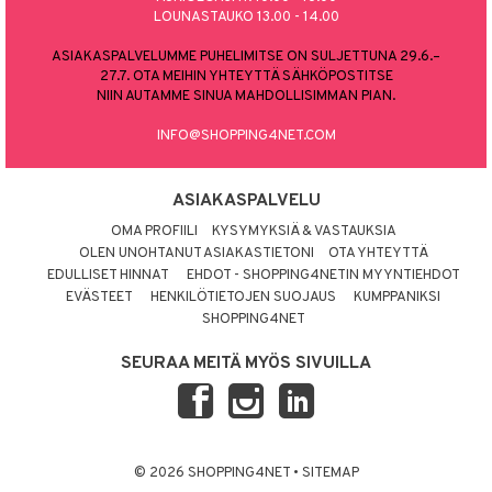
LOUNASTAUKO 13.00 - 14.00
ASIAKASPALVELUMME PUHELIMITSE ON SULJETTUNA 29.6.–
27.7. OTA MEIHIN YHTEYTTÄ SÄHKÖPOSTITSE
NIIN AUTAMME SINUA MAHDOLLISIMMAN PIAN.
INFO@SHOPPING4NET.COM
ASIAKASPALVELU
OMA PROFIILI
KYSYMYKSIÄ & VASTAUKSIA
OLEN UNOHTANUT ASIAKASTIETONI
OTA YHTEYTTÄ
EDULLISET HINNAT
EHDOT - SHOPPING4NETIN MYYNTIEHDOT
EVÄSTEET
HENKILÖTIETOJEN SUOJAUS
KUMPPANIKSI
SHOPPING4NET
SEURAA MEITÄ MYÖS SIVUILLA
© 2026 SHOPPING4NET
•
SITEMAP