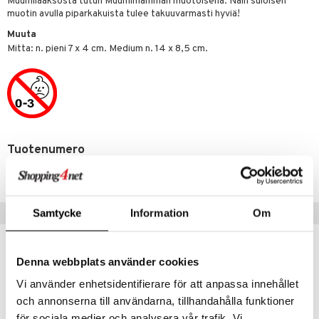
Muumilaaksosta tutun Muumimamman muotoisena. Näin suloisen
ossa
na/Äiti
muotin avulla piparkakuista tulee takuuvarmasti hyviä!
mmi Lehmä
kut
kaus & imetys
us
Muuta
le
Mitta: n. pieni 7 x 4 cm. Medium n. 14 x 8,5 cm.
eenvarjot
istelu
nen
umi
mput
lalaput
keet
le
ten Huonekalut
ten aterimet
inkolasit
ta
 Patrol
tot
ka- & Säilytyslaatikot
ut ja lakit
ysitterit
isuus
pi Pitkätossu
Tuotenumero
lytys
tipullot & Tarvikkeet
starvikkeita
uviltti
sa Possu
TU017-1-0S
gyn vaatteet
ipullot & Tarvikkeet
ut
iilit
 MASKS
ut
ulelut & helistimet
Vinkkejä sinulle
Samtycke
Information
Om
kemon
apussit
uvajumppa
ållan
Denna webbplats använder cookies
er Mario
Vi använder enhetsidentifierare för att anpassa innehållet
ru & Pesonen
och annonserna till användarna, tillhandahålla funktioner
för sociala medier och analysera vår trafik. Vi