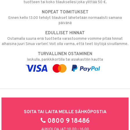
tuotteen tai koko tilauksellesi joka ylittää 50 €.
NOPEAT TOIMITUKSET
Ennen kello 13.00 tehdyt tilaukset lähetetään normaalisti samana
päivänä
EDULLISET HINNAT
Ostamalla suuria eriä tuotteita varastoomme voimme pitää hinnat
alhaisina juuri Sinua varten! Voit olla varma, että teet löytöjä sivuillamme.
TURVALLINEN OSTAMINEN
laskulla, pankkikortilla tai asiakastilin kautta
SOITA TAI LAITA MEILLE SÄHKÖPOSTIA
0800 9 18486
AUKIOLOAJAT: 10.00 - 16.00