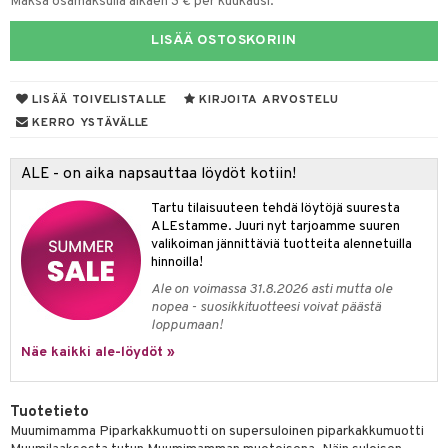
Maksa osamaksulla alkaen 3 € per kuukausi.
O Minecraft
.L.
ki
O Builder
tuja hahmoja
LISÄÄ OSTOSKORIIN
GO Ninjago
gtoys
omag
ot
kit
GO Speed Champions
entarvikkeita
gformers
blarna
LISÄÄ TOIVELISTALLE
KIRJOITA ARVOSTELU
taleikit
elut
KERRO YSTÄVÄLLE
GO Spidey
ens Barn
ikat
tman
oleikit
neuvot
O Super Heroes
ållan
kalut
libompa
opelit
iviteettilelut
alaa
ALE - on aika napsauttaa löydöt kotiin!
ic
ffi Love
ney
elyvaunut
Lapsi
alaa
elit
Tartu tilaisuuteen tehdä löytöjä suuresta
ALEstamme. Juuri nyt tarjoamme suuren
mintahahmot
ney Prinsessat
ettävät lelut
0 palaa
lit
aukut
valikoiman jännittäviä tuotteita alennetuilla
spalvelu
hinnoilla!
eli
peli
lit
di
Ale on voimassa 31.8.2026 asti mutta ole
ksiä & vastauksia
zen
nopea - suosikkituotteesi voivat päästä
nhoito
palapelit
loppumaan!
tuotetta
mähäkkimies
pyhuone
miaiset
ien oheistarvikkeet
kit ja käsipyyhkeet
Näe kaikki ale-löydöt »
 verkkokaupasta
ry Potter
hkeet
vikkeet
aunutarvikkeita
lo Kitty
Tuotetieto
it & Tarvikkeet
le
Muumimamma Piparkakkumuotti on supersuloinen piparkakkumuotti
.L.