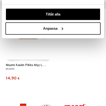
samlat in när du har använt deras tjänster. Du godkänner
Vinkkejä sinulle
våra cookies vid fortsatt användande av vår webbplats.
Tillåt alla
Anpassa
Muumi Kaulin Pikku Myy Leipoo
MUMIN
14,90
€