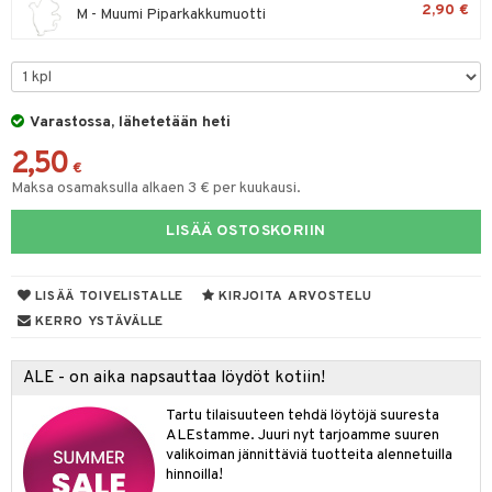
2,90 €
M - Muumi Piparkakkumuotti
O Minecraft
.L.
ki
O Builder
tuja hahmoja
GO Ninjago
gtoys
omag
ot
kit
GO Speed Champions
entarvikkeita
gformers
blarna
taleikit
elut
Varastossa, lähetetään heti
GO Spidey
ens Barn
ikat
tman
oleikit
neuvot
2,50
€
O Super Heroes
ållan
kalut
libompa
opelit
iviteettilelut
Maksa osamaksulla alkaen 3 € per kuukausi.
alaa
ic
ffi Love
ney
elyvaunut
Lapsi
alaa
elit
LISÄÄ OSTOSKORIIN
mintahahmot
ney Prinsessat
ettävät lelut
0 palaa
lit
aukut
spalvelu
LISÄÄ TOIVELISTALLE
KIRJOITA ARVOSTELU
eli
peli
lit
di
ksiä & vastauksia
KERRO YSTÄVÄLLE
zen
nhoito
palapelit
tuotetta
mähäkkimies
ALE - on aika napsauttaa löydöt kotiin!
pyhuone
miaiset
ien oheistarvikkeet
kit ja käsipyyhkeet
 verkkokaupasta
ry Potter
Tartu tilaisuuteen tehdä löytöjä suuresta
hkeet
vikkeet
aunutarvikkeita
ALEstamme. Juuri nyt tarjoamme suuren
lo Kitty
it & Tarvikkeet
valikoiman jännittäviä tuotteita alennetuilla
le
hinnoilla!
.L.