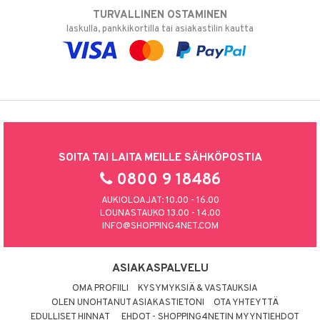
TURVALLINEN OSTAMINEN
laskulla, pankkikortilla tai asiakastilin kautta
SOITA TAI LAITA MEILLE SÄHKÖPOSTIA
0800 9 18486
AUKIOLOAJAT: 10.00 - 16.00
LOUNASTAUKO 13.00 - 14.00
INFO@SHOPPING4NET.COM
ASIAKASPALVELU
OMA PROFIILI
KYSYMYKSIÄ & VASTAUKSIA
OLEN UNOHTANUT ASIAKASTIETONI
OTA YHTEYTTÄ
EDULLISET HINNAT
EHDOT - SHOPPING4NETIN MYYNTIEHDOT