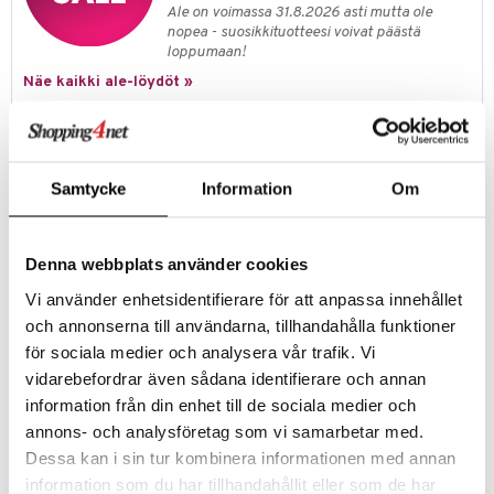
ossa
na/Äiti
Ale on voimassa 31.8.2026 asti mutta ole
mmi Lehmä
nopea - suosikkituotteesi voivat päästä
kut
kaus & imetys
us
loppumaan!
le
eenvarjot
istelu
Näe kaikki ale-löydöt »
nen
umi
mput
lalaput
keet
le
Tuotetieto
ten Huonekalut
ten aterimet
inkolasit
ta
Muumi Piparkakkumuotti on superhieno piparkakkumuotti
 Patrol
Samtycke
Information
Om
Muumilaaksosta tutun Muumipeikon muodolla! Leivo erityisen hyviä
tot
ka- & Säilytyslaatikot
ut ja lakit
ysitterit
isuus
pipareita suloisen Muumin muotoisina!
pi Pitkätossu
lytys
tipullot & Tarvikkeet
starvikkeita
uviltti
Muuta
sa Possu
Mitta: n. Pieni 8,5 x 6 cm. Medium n. 14 x 9 cm. Suuri n. 23 x 15 cm.
Denna webbplats använder cookies
gyn vaatteet
ipullot & Tarvikkeet
ut
iilit
 MASKS
Vi använder enhetsidentifierare för att anpassa innehållet
ut
ulelut & helistimet
och annonserna till användarna, tillhandahålla funktioner
kemon
apussit
uvajumppa
för sociala medier och analysera vår trafik. Vi
ållan
vidarebefordrar även sådana identifierare och annan
information från din enhet till de sociala medier och
er Mario
Tuotenumero
annons- och analysföretag som vi samarbetar med.
ru & Pesonen
TU009-1-0S
Dessa kan i sin tur kombinera informationen med annan
information som du har tillhandahållit eller som de har