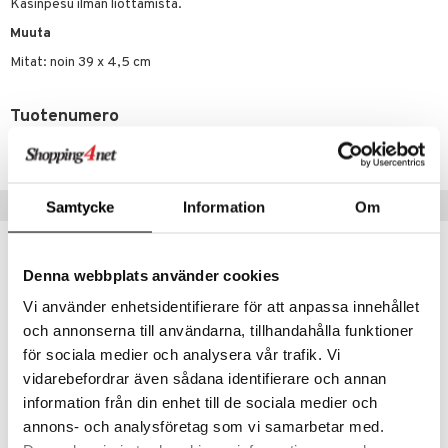
ossa
Käsinpesu ilman liottamista.
na/Äiti
mmi Lehmä
Muuta
kut
kaus & imetys
us
Mitat: noin 39 x 4,5 cm
le
eenvarjot
istelu
nen
umi
mput
lalaput
keet
Tuotenumero
le
ten Huonekalut
TMO84-1-XX
ten aterimet
inkolasit
ta
 Patrol
tot
ka- & Säilytyslaatikot
ut ja lakit
ysitterit
isuus
pi Pitkätossu
Suositut tuotteet
Samtycke
Information
Om
lytys
tipullot & Tarvikkeet
starvikkeita
uviltti
sa Possu
gyn vaatteet
ipullot & Tarvikkeet
ut
iilit
 MASKS
Denna webbplats använder cookies
ut
ulelut & helistimet
kemon
Vi använder enhetsidentifierare för att anpassa innehållet
apussit
uvajumppa
och annonserna till användarna, tillhandahålla funktioner
ållan
för sociala medier och analysera vår trafik. Vi
er Mario
vidarebefordrar även sådana identifierare och annan
information från din enhet till de sociala medier och
ru & Pesonen
Saatavana useana vaihtoehtona
annons- och analysföretag som vi samarbetar med.