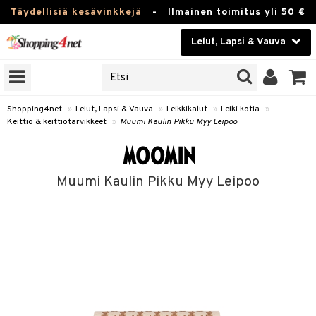
Täydellisiä kesävinkkejä
-
Ilmainen toimitus yli 50 €
Lelut, Lapsi & Vauva
ERKKEJÄ
Kauneudenhoito
JAT
UOTTEITA
Piilolinssit
Shopping4net
»
Lelut, Lapsi & Vauva
»
Leikkikalut
»
Leiki kotia
»
Keittiö & keittiötarvikkeet
»
Muumi Kaulin Pikku Myy Leipoo
Luontaistuotteet
u
Apteekki
lumateriaalit
Muumi Kaulin Pikku Myy Leipoo
atteet
lusetti
lukirjat
Fitness
pi
kirjat
t
Koti & Sisustus
gingsit
ut
rvikkeet
rjat
atteet & Sukat
lelut
Lelut, Lapsi & Vauva
luvaha
pelit
vot
Tuotemerkkejä
oradat
ja maalaa
et
t
Kampanjat
ot
 Real
otteet
it
lentereita