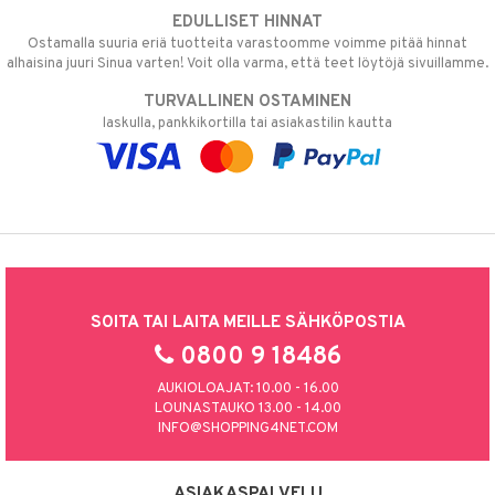
EDULLISET HINNAT
Ostamalla suuria eriä tuotteita varastoomme voimme pitää hinnat
alhaisina juuri Sinua varten! Voit olla varma, että teet löytöjä sivuillamme.
TURVALLINEN OSTAMINEN
laskulla, pankkikortilla tai asiakastilin kautta
SOITA TAI LAITA MEILLE SÄHKÖPOSTIA
0800 9 18486
AUKIOLOAJAT: 10.00 - 16.00
LOUNASTAUKO 13.00 - 14.00
INFO@SHOPPING4NET.COM
ASIAKASPALVELU