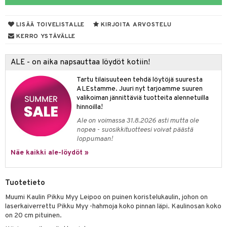
O Minecraft
.L.
ki
O Builder
tuja hahmoja
LISÄÄ TOIVELISTALLE
KIRJOITA ARVOSTELU
GO Ninjago
gtoys
omag
ot
kit
KERRO YSTÄVÄLLE
GO Speed Champions
entarvikkeita
gformers
blarna
taleikit
elut
ALE - on aika napsauttaa löydöt kotiin!
GO Spidey
ens Barn
ikat
tman
oleikit
neuvot
Tartu tilaisuuteen tehdä löytöjä suuresta
O Super Heroes
ållan
kalut
libompa
opelit
iviteettilelut
alaa
ALEstamme. Juuri nyt tarjoamme suuren
valikoiman jännittäviä tuotteita alennetuilla
ic
ffi Love
ney
elyvaunut
Lapsi
alaa
elit
hinnoilla!
mintahahmot
ney Prinsessat
Ale on voimassa 31.8.2026 asti mutta ole
ettävät lelut
0 palaa
lit
aukut
nopea - suosikkituotteesi voivat päästä
spalvelu
eli
loppumaan!
peli
lit
di
ksiä & vastauksia
Näe kaikki ale-löydöt »
zen
nhoito
palapelit
tuotetta
mähäkkimies
pyhuone
miaiset
ien oheistarvikkeet
kit ja käsipyyhkeet
Tuotetieto
 verkkokaupasta
ry Potter
hkeet
vikkeet
aunutarvikkeita
Muumi Kaulin Pikku Myy Leipoo on puinen koristelukaulin, johon on
laserkaiverrettu Pikku Myy -hahmoja koko pinnan läpi. Kaulinosan koko
lo Kitty
it & Tarvikkeet
le
on 20 cm pituinen.
.L.