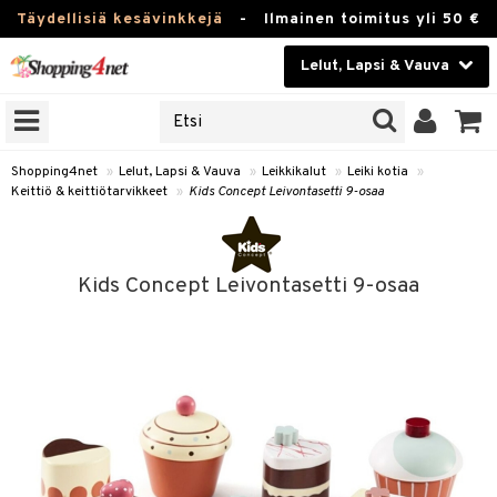
Täydellisiä kesävinkkejä
-
Ilmainen toimitus yli 50 €
Lelut, Lapsi & Vauva
ERKKEJÄ
Kauneudenhoito
JAT
UOTTEITA
Piilolinssit
Shopping4net
»
Lelut, Lapsi & Vauva
»
Leikkikalut
»
Leiki kotia
»
Keittiö & keittiötarvikkeet
»
Kids Concept Leivontasetti 9-osaa
Luontaistuotteet
u
Apteekki
lumateriaalit
Kids Concept Leivontasetti 9-osaa
atteet
lusetti
lukirjat
Fitness
pi
kirjat
t
Koti & Sisustus
gingsit
ut
rvikkeet
rjat
atteet & Sukat
lelut
Lelut, Lapsi & Vauva
luvaha
pelit
vot
Tuotemerkkejä
oradat
ja maalaa
et
t
Kampanjat
ot
 Real
otteet
it
lentereita