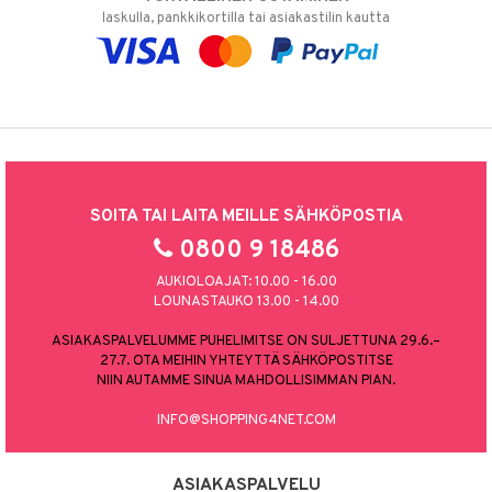
laskulla, pankkikortilla tai asiakastilin kautta
SOITA TAI LAITA MEILLE SÄHKÖPOSTIA
0800 9 18486
AUKIOLOAJAT: 10.00 - 16.00
LOUNASTAUKO 13.00 - 14.00
ASIAKASPALVELUMME PUHELIMITSE ON SULJETTUNA 29.6.–
27.7. OTA MEIHIN YHTEYTTÄ SÄHKÖPOSTITSE
NIIN AUTAMME SINUA MAHDOLLISIMMAN PIAN.
INFO@SHOPPING4NET.COM
ASIAKASPALVELU