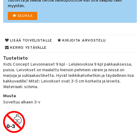
tuotetta ja saada tietoa sähköpostitse kun sitä saapuu taas
myyntiin.
O Minecraft
.L.
ki
O Builder
tuja hahmoja
SEURAA
GO Ninjago
gtoys
omag
ot
kit
GO Speed Champions
entarvikkeita
gformers
blarna
taleikit
elut
GO Spidey
ens Barn
LISÄÄ TOIVELISTALLE
KIRJOITA ARVOSTELU
ikat
tman
oleikit
neuvot
KERRO YSTÄVÄLLE
O Super Heroes
ållan
kalut
libompa
opelit
iviteettilelut
alaa
Tuotetieto
ic
ffi Love
ney
elyvaunut
Kids Concept Leivonnaiset 9 kpl - Leluleivoksia 9 kpl pakkauksessa,
Lapsi
alaa
elit
puisia. Leivokset on maalattu hienoin pehmein värein ja niissä on
mintahahmot
ney Prinsessat
ettävät lelut
0 palaa
lit
aukut
marjoja ja suklaakastiketta. Hyvät leikkikahvihetkiin ja täydellinen lisä
spalvelu
kakkuvadille! Mitat: Leivokset ovat 3-5 cm korkeita ja leveitä.
eli
peli
lit
di
Materiaali: schima.
ksiä & vastauksia
zen
Muuta
nhoito
palapelit
Soveltuu alkaen 3-v
tuotetta
mähäkkimies
pyhuone
miaiset
ien oheistarvikkeet
kit ja käsipyyhkeet
 verkkokaupasta
ry Potter
hkeet
vikkeet
aunutarvikkeita
lo Kitty
it & Tarvikkeet
le
.L.