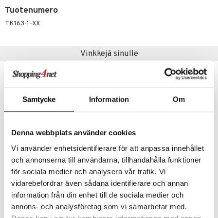
ossa
na/Äiti
Tuotenumero
mmi Lehmä
kut
kaus & imetys
us
TK163-1-XX
le
eenvarjot
istelu
nen
umi
Vinkkejä sinulle
mput
lalaput
keet
le
ten Huonekalut
ten aterimet
inkolasit
ta
 Patrol
tot
ka- & Säilytyslaatikot
ut ja lakit
ysitterit
isuus
pi Pitkätossu
Samtycke
Information
Om
lytys
tipullot & Tarvikkeet
starvikkeita
uviltti
sa Possu
gyn vaatteet
ipullot & Tarvikkeet
ut
iilit
 MASKS
Denna webbplats använder cookies
ut
ulelut & helistimet
kemon
Vi använder enhetsidentifierare för att anpassa innehållet
apussit
uvajumppa
och annonserna till användarna, tillhandahålla funktioner
ållan
för sociala medier och analysera vår trafik. Vi
Kids Concept Kahvihetken keksit
Kids Concept Kakkuvati valkoinen
er Mario
vidarebefordrar även sådana identifierare och annan
KIDS CONCEPT
KIDS CONCEPT
information från din enhet till de sociala medier och
ru & Pesonen
11,90
11,90
€
€
annons- och analysföretag som vi samarbetar med.
Dessa kan i sin tur kombinera informationen med annan