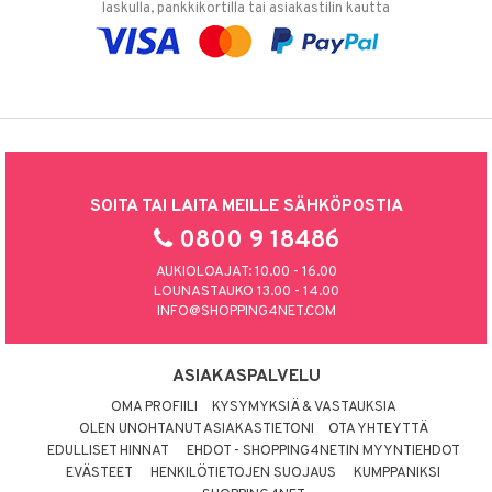
laskulla, pankkikortilla tai asiakastilin kautta
SOITA TAI LAITA MEILLE SÄHKÖPOSTIA
0800 9 18486
AUKIOLOAJAT: 10.00 - 16.00
LOUNASTAUKO 13.00 - 14.00
INFO@SHOPPING4NET.COM
ASIAKASPALVELU
OMA PROFIILI
KYSYMYKSIÄ & VASTAUKSIA
OLEN UNOHTANUT ASIAKASTIETONI
OTA YHTEYTTÄ
EDULLISET HINNAT
EHDOT - SHOPPING4NETIN MYYNTIEHDOT
EVÄSTEET
HENKILÖTIETOJEN SUOJAUS
KUMPPANIKSI