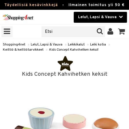
Täydellisiä kesävinkkejä
-
Ilmainen toimitus yli 50 €
Lelut, Lapsi & Vauva
ERKKEJÄ
Kauneudenhoito
JAT
UOTTEITA
Piilolinssit
Shopping4net
»
Lelut, Lapsi & Vauva
»
Leikkikalut
»
Leiki kotia
»
Keittiö & keittiötarvikkeet
»
Kids Concept Kahvihetken keksit
Luontaistuotteet
u
Apteekki
lumateriaalit
Kids Concept Kahvihetken keksit
atteet
lusetti
lukirjat
Fitness
pi
kirjat
t
Koti & Sisustus
gingsit
ut
rvikkeet
rjat
atteet & Sukat
lelut
Lelut, Lapsi & Vauva
luvaha
pelit
vot
Tuotemerkkejä
oradat
ja maalaa
et
t
Kampanjat
ot
 Real
otteet
it
lentereita