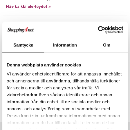
ossa
na/Äiti
Näe kaikki ale-löydöt »
mmi Lehmä
kut
kaus & imetys
us
le
eenvarjot
istelu
nen
Tuotetieto
umi
Kids Concept Kahvihetken keksit - Keksit, täydelliset perinteiseen
mput
lalaput
keet
kahvihetkeen. Tämä sekoitus 7 eri sorttista keksiä, perinteisiä
le
ruotsalaisia versioita. Mitat: Keksit ovat 3-5 cm korkeita ja 3-5 cm
ten Huonekalut
ten aterimet
inkolasit
ta
Samtycke
Information
Om
leveitä. Materiaali: Schima/MDF.
 Patrol
tot
ka- & Säilytyslaatikot
ut ja lakit
ysitterit
isuus
Muuta
pi Pitkätossu
Sopii alkaen 3-v
lytys
tipullot & Tarvikkeet
starvikkeita
uviltti
Denna webbplats använder cookies
sa Possu
gyn vaatteet
ipullot & Tarvikkeet
ut
iilit
Vi använder enhetsidentifierare för att anpassa innehållet
 MASKS
och annonserna till användarna, tillhandahålla funktioner
ut
ulelut & helistimet
för sociala medier och analysera vår trafik. Vi
kemon
apussit
uvajumppa
vidarebefordrar även sådana identifierare och annan
ållan
Tuotenumero
information från din enhet till de sociala medier och
er Mario
annons- och analysföretag som vi samarbetar med.
TK170-1-XX
Dessa kan i sin tur kombinera informationen med annan
ru & Pesonen
information som du har tillhandahållit eller som de har
Vinkkejä sinulle
samlat in när du har använt deras tjänster. Du godkänner