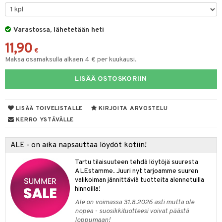
O Minecraft
.L.
ki
O Builder
tuja hahmoja
GO Ninjago
gtoys
Varastossa, lähetetään heti
omag
ot
kit
11,90
GO Speed Champions
entarvikkeita
gformers
blarna
taleikit
elut
€
Maksa osamaksulla alkaen 4 € per kuukausi.
GO Spidey
ens Barn
ikat
tman
oleikit
neuvot
LISÄÄ OSTOSKORIIN
O Super Heroes
ållan
kalut
libompa
opelit
iviteettilelut
alaa
ic
ffi Love
ney
elyvaunut
Lapsi
alaa
elit
LISÄÄ TOIVELISTALLE
KIRJOITA ARVOSTELU
mintahahmot
ney Prinsessat
ettävät lelut
0 palaa
lit
aukut
KERRO YSTÄVÄLLE
spalvelu
eli
peli
lit
di
ALE - on aika napsauttaa löydöt kotiin!
ksiä & vastauksia
zen
nhoito
palapelit
Tartu tilaisuuteen tehdä löytöjä suuresta
tuotetta
mähäkkimies
ALEstamme. Juuri nyt tarjoamme suuren
pyhuone
miaiset
ien oheistarvikkeet
kit ja käsipyyhkeet
valikoiman jännittäviä tuotteita alennetuilla
 verkkokaupasta
ry Potter
hkeet
vikkeet
hinnoilla!
aunutarvikkeita
lo Kitty
Ale on voimassa 31.8.2026 asti mutta ole
it & Tarvikkeet
le
nopea - suosikkituotteesi voivat päästä
.L.
loppumaan!