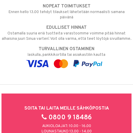
NOPEAT TOIMITUKSET
Ennen kello 13.00 tehdyt tilaukset lähetetään normaalisti samana
päivänä
EDULLISET HINNAT
Ostamalla suuria eriä tuotteita varastoomme voimme pitää hinnat
alhaisina juuri Sinua varten! Voit olla varma, että teet löytöjä sivuillamme.
TURVALLINEN OSTAMINEN
laskulla, pankkikortilla tai asiakastilin kautta
SOITA TAI LAITA MEILLE SÄHKÖPOSTIA
0800 9 18486
AUKIOLOAJAT: 10.00 - 16.00
LOUNASTAUKO 13.00 - 14.00