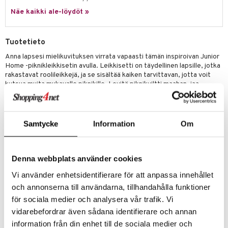
ossa
na/Äiti
Näe kaikki ale-löydöt »
mmi Lehmä
kut
kaus & imetys
us
le
eenvarjot
istelu
nen
Tuotetieto
umi
mput
lalaput
keet
Anna lapsesi mielikuvituksen virrata vapaasti tämän inspiroivan Junior
Home -piknikleikkisetin avulla. Leikkisetti on täydellinen lapsille, jotka
le
ten Huonekalut
ten aterimet
inkolasit
ta
rakastavat roolileikkejä, ja se sisältää kaiken tarvittavan, jotta voit
 Patrol
kutsua muita mukavalle piknikille. Levitä piknikviltti maahan, jaa
tot
ka- & Säilytyslaatikot
ut ja lakit
ysitterit
isuus
lautaset, haarukat ja kupit, ja voit tarjoilla kakkua ja juomaa kaikille
pi Pitkätossu
vieraillesi.
lytys
tipullot & Tarvikkeet
starvikkeita
uviltti
Pikniksetti sisältää: 4 lautasta, 4 kuppia, 4 haarukkaa, 4 kakkua, 1
sa Possu
Samtycke
Information
Om
gyn vaatteet
ipullot & Tarvikkeet
kannu, 1 piknikkori ja 1 piknikviltti.
ut
iilit
 MASKS
Muuta
ut
ulelut & helistimet
kemon
3 vuotta+
Denna webbplats använder cookies
apussit
uvajumppa
ållan
Vi använder enhetsidentifierare för att anpassa innehållet
och annonserna till användarna, tillhandahålla funktioner
er Mario
för sociala medier och analysera vår trafik. Vi
ru & Pesonen
vidarebefordrar även sådana identifierare och annan
information från din enhet till de sociala medier och
Tuotenumero