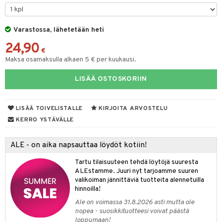
O Minecraft
.L.
ki
O Builder
tuja hahmoja
GO Ninjago
gtoys
Varastossa, lähetetään heti
omag
ot
kit
24,90
GO Speed Champions
entarvikkeita
gformers
blarna
taleikit
elut
€
Maksa osamaksulla alkaen 5 € per kuukausi.
GO Spidey
ens Barn
ikat
tman
oleikit
neuvot
LISÄÄ OSTOSKORIIN
O Super Heroes
ållan
kalut
libompa
opelit
iviteettilelut
alaa
ic
ffi Love
ney
elyvaunut
Lapsi
alaa
elit
LISÄÄ TOIVELISTALLE
KIRJOITA ARVOSTELU
mintahahmot
ney Prinsessat
ettävät lelut
0 palaa
lit
aukut
KERRO YSTÄVÄLLE
spalvelu
eli
peli
lit
di
ALE - on aika napsauttaa löydöt kotiin!
ksiä & vastauksia
zen
nhoito
palapelit
Tartu tilaisuuteen tehdä löytöjä suuresta
tuotetta
mähäkkimies
ALEstamme. Juuri nyt tarjoamme suuren
pyhuone
miaiset
ien oheistarvikkeet
kit ja käsipyyhkeet
valikoiman jännittäviä tuotteita alennetuilla
 verkkokaupasta
ry Potter
hkeet
vikkeet
hinnoilla!
aunutarvikkeita
lo Kitty
Ale on voimassa 31.8.2026 asti mutta ole
it & Tarvikkeet
le
nopea - suosikkituotteesi voivat päästä
.L.
loppumaan!