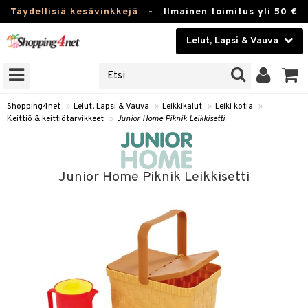
Täydellisiä kesävinkkejä
-
Ilmainen toimitus yli 50 €
Lelut, Lapsi & Vauva
ERKKEJÄ
Kauneudenhoito
JAT
UOTTEITA
Piilolinssit
Shopping4net
»
Lelut, Lapsi & Vauva
»
Leikkikalut
»
Leiki kotia
»
Keittiö & keittiötarvikkeet
»
Junior Home Piknik Leikkisetti
Luontaistuotteet
u
Apteekki
lumateriaalit
Junior Home Piknik Leikkisetti
atteet
lusetti
lukirjat
Fitness
pi
kirjat
t
Koti & Sisustus
gingsit
ut
rvikkeet
rjat
atteet & Sukat
lelut
Lelut, Lapsi & Vauva
luvaha
pelit
vot
Tuotemerkkejä
oradat
ja maalaa
et
t
Kampanjat
ot
 Real
otteet
it
lentereita