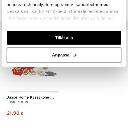
annons- och analysföretag som vi samarbetar med.
TJH38-1-XX
Dessa kan i sin tur kombinera informationen med annan
information som du har tillhandahållit eller som de har
Vinkkejä sinulle
samlat in när du har använt deras tjänster. Du godkänner
våra cookies vid fortsatt användande av vår webbplats.
Tillåt alla
Anpassa
Junior Home Kassakone Punainen
JUNIOR HOME
21,90
€