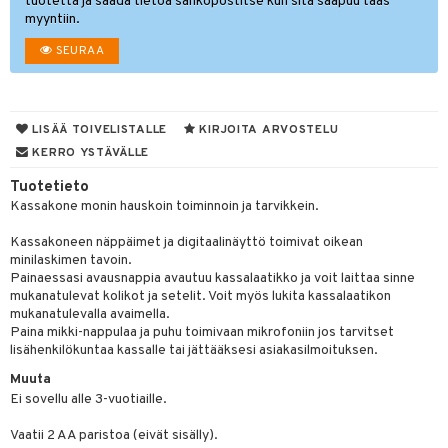
ut
nen
tuotetta ja saada tietoa sähköpostitse kun sitä saapuu taas
myyntiin.
GO Disney
by's Dollhouse
pi Laiva
mput
o
lalaput
ohjattavat
keet
SEURAA
O Disney Princess
py Friends
pi Pitkätossu Huvikumpu
ten Huonekalut
badabado
ten aterimet
inkolasit
a & Palikat
ta
GO DUPLO
.L.
tot
ki
ka- & Säilytyslaatikot
ut ja lakit
O Builder
ysitterit
tuja hahmoja
isuus
O Friends
LISÄÄ TOIVELISTALLE
KIRJOITA ARVOSTELU
gtoys
lytys
tipullot & Tarvikkeet
starvikkeita
omag
uviltti
ot
kit
KERRO YSTÄVÄLLE
O Minecraft
entarvikkeita
gyn vaatteet
ipullot & Tarvikkeet
ut
gformers
iilit
blarna
taleikit
elut
Tuotetieto
GO Ninjago
ens Barn
ut
ikat
ulelut & helistimet
tman
Kassakone monin hauskoin toiminnoin ja tarvikkein.
oleikit
neuvot
GO Speed Champions
ållan
apussit
kalut
uvajumppa
libompa
opelit
iviteettilelut
Kassakoneen näppäimet ja digitaalinäyttö toimivat oikean
minilaskimen tavoin.
GO Spidey
ffi Love
ney
elyvaunut
Painaessasi avausnappia avautuu kassalaatikko ja voit laittaa sinne
mukanatulevat kolikot ja setelit. Voit myös lukita kassalaatikon
O Super Heroes
mintahahmot
ney Prinsessat
ettävät lelut
mukanatulevalla avaimella.
Paina mikki-nappulaa ja puhu toimivaan mikrofoniin jos tarvitset
ic
eli
lisähenkilökuntaa kassalle tai jättääksesi asiakasilmoituksen.
zen
Muuta
Ei sovellu alle 3-vuotiaille.
mähäkkimies
Vaatii 2 AA paristoa (eivät sisälly).
ry Potter