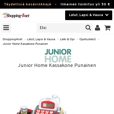
Täydellisiä kesävinkkejä
-
Ilmainen toimitus yli 50 €
Lelut, Lapsi & Vauva
ERKKEJÄ
Kauneudenhoito
JAT
UOTTEITA
Piilolinssit
Shopping4net
»
Lelut, Lapsi & Vauva
»
Leiki & Opi
»
Opetuslelut
»
Junior Home Kassakone Punainen
Luontaistuotteet
u
Apteekki
lumateriaalit
Junior Home Kassakone Punainen
atteet
lusetti
lukirjat
Fitness
pi
kirjat
t
Koti & Sisustus
gingsit
rvikkeet
rjat
atteet & Sukat
lelut
Lelut, Lapsi & Vauva
luvaha
pelit
Tuotemerkkejä
ja maalaa
et
Kampanjat
otteet
it