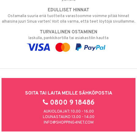
EDULLISET HINNAT
Ostamalla suuria eriä tuotteita varastoomme voimme pitää hinnat
alhaisina juuri Sinua varten! Voit olla varma, että teet löytöjä sivuillamme.
TURVALLINEN OSTAMINEN
laskulla, pankkikortilla tai asiakastilin kautta
SOITA TAI LAITA MEILLE SÄHKÖPOSTIA
0800 9 18486
AUKIOLOAJAT: 10.00 - 16.00
LOUNASTAUKO 13.00 - 14.00
INFO@SHOPPING4NET.COM