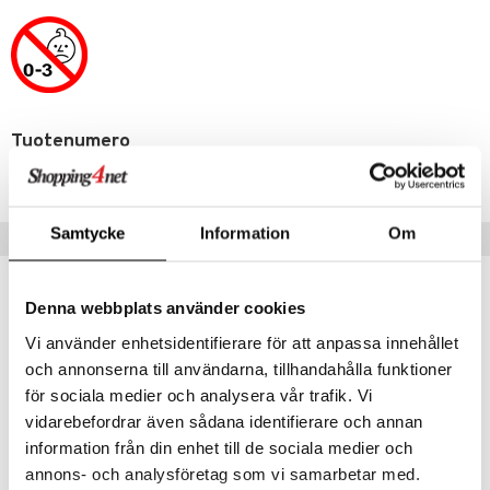
lo Kitty
.L.
mmi Lehmä
Tuotenumero
le
TAJHK-1-XX
umi
le
Samtycke
Information
Om
Suositut tuotteet
 Patrol
pi Pitkätossu
Denna webbplats använder cookies
sa Possu
Vi använder enhetsidentifierare för att anpassa innehållet
och annonserna till användarna, tillhandahålla funktioner
 MASKS
för sociala medier och analysera vår trafik. Vi
kemon
vidarebefordrar även sådana identifierare och annan
ållan
information från din enhet till de sociala medier och
annons- och analysföretag som vi samarbetar med.
er Mario