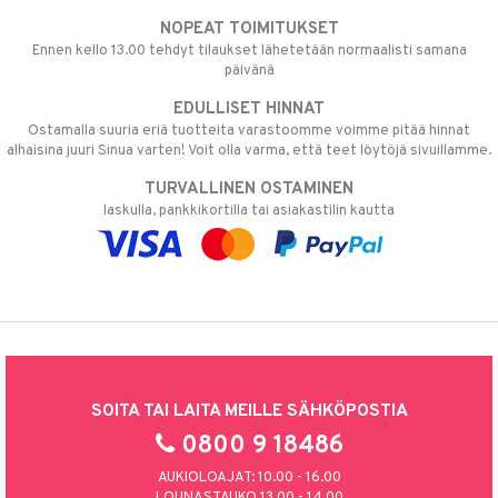
NOPEAT TOIMITUKSET
Ennen kello 13.00 tehdyt tilaukset lähetetään normaalisti samana
päivänä
EDULLISET HINNAT
Ostamalla suuria eriä tuotteita varastoomme voimme pitää hinnat
alhaisina juuri Sinua varten! Voit olla varma, että teet löytöjä sivuillamme.
TURVALLINEN OSTAMINEN
laskulla, pankkikortilla tai asiakastilin kautta
SOITA TAI LAITA MEILLE SÄHKÖPOSTIA
0800 9 18486
AUKIOLOAJAT: 10.00 - 16.00
LOUNASTAUKO 13.00 - 14.00