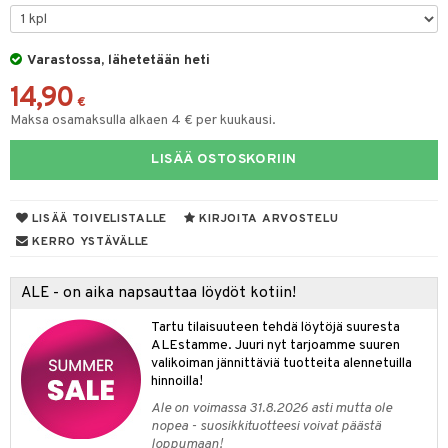
O Minecraft
GO Ninjago
Varastossa, lähetetään heti
14,90
GO Speed Champions
€
Maksa osamaksulla alkaen 4 € per kuukausi.
GO Spidey
LISÄÄ OSTOSKORIIN
O Super Heroes
ic
LISÄÄ TOIVELISTALLE
KIRJOITA ARVOSTELU
otia
KERRO YSTÄVÄLLE
ttiö & keittiötarvikkeet
ALE - on aika napsauttaa löydöt kotiin!
vous
y Born
oti
Tartu tilaisuuteen tehdä löytöjä suuresta
bie
ndby
elut
ALEstamme. Juuri nyt tarjoamme suuren
valikoiman jännittäviä tuotteita alennetuilla
comelon
dby Tukholma
bil
hinnoilla!
ney Prinsessat
umi
ut
Ale on voimassa 31.8.2026 asti mutta ole
nopea - suosikkituotteesi voivat päästä
by's Dollhouse
pi Laiva
o
ohjattavat
loppumaan!