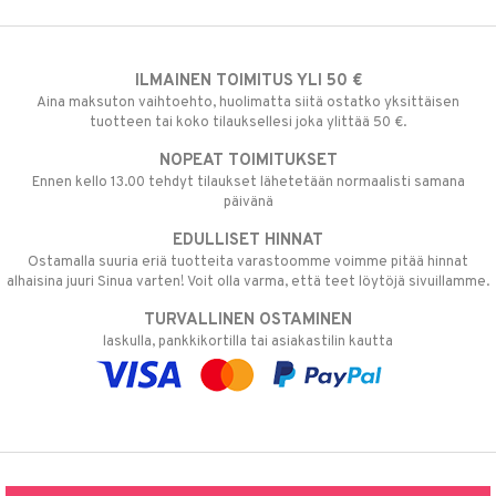
ILMAINEN TOIMITUS YLI 50 €
Aina maksuton vaihtoehto, huolimatta siitä ostatko yksittäisen
tuotteen tai koko tilauksellesi joka ylittää 50 €.
NOPEAT TOIMITUKSET
Ennen kello 13.00 tehdyt tilaukset lähetetään normaalisti samana
päivänä
EDULLISET HINNAT
Ostamalla suuria eriä tuotteita varastoomme voimme pitää hinnat
alhaisina juuri Sinua varten! Voit olla varma, että teet löytöjä sivuillamme.
TURVALLINEN OSTAMINEN
laskulla, pankkikortilla tai asiakastilin kautta