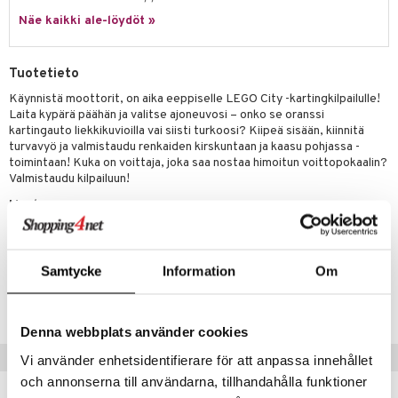
py Friends
pi Pitkätossu Huvikumpu
Näe kaikki ale-löydöt »
badabado
a & Palikat
.L.
ki
O Builder
tuja hahmoja
Tuotetieto
gtoys
omag
ot
kit
Käynnistä moottorit, on aika eeppiselle LEGO City -kartingkilpailulle!
entarvikkeita
Laita kypärä päähän ja valitse ajoneuvosi – onko se oranssi
gformers
blarna
taleikit
elut
kartingauto liekkikuvioilla vai siisti turkoosi? Kiipeä sisään, kiinnitä
ens Barn
ikat
tman
turvavyö ja valmistaudu renkaiden kirskuntaan ja kaasu pohjassa -
oleikit
neuvot
toimintaan! Kuka on voittaja, joka saa nostaa himoitun voittopokaalin?
ållan
kalut
libompa
opelit
iviteettilelut
Valmistaudu kilpailuun!
alaa
ffi Love
Muuta
ney
elyvaunut
Lapsi
alaa
elit
5 vuotta+
mintahahmot
ney Prinsessat
ettävät lelut
0 palaa
lit
aukut
spalvelu
eli
Samtycke
Information
Om
peli
lit
di
Tuotenumero
ksiä & vastauksia
zen
T60400-1-XX
nhoito
palapelit
tuotetta
mähäkkimies
Denna webbplats använder cookies
pyhuone
miaiset
ien oheistarvikkeet
kit ja käsipyyhkeet
 verkkokaupasta
Suositut tuotteet
Vi använder enhetsidentifierare för att anpassa innehållet
ry Potter
hkeet
vikkeet
aunutarvikkeita
och annonserna till användarna, tillhandahålla funktioner
lo Kitty
it & Tarvikkeet