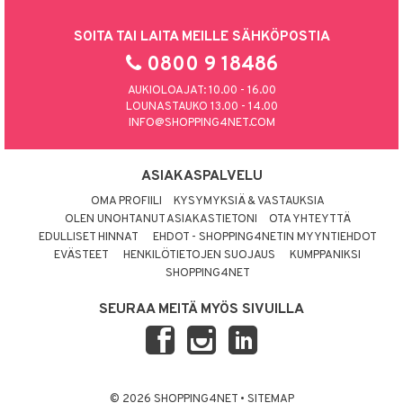
SOITA TAI LAITA MEILLE SÄHKÖPOSTIA
0800 9 18486
AUKIOLOAJAT: 10.00 - 16.00
LOUNASTAUKO 13.00 - 14.00
INFO@SHOPPING4NET.COM
ASIAKASPALVELU
OMA PROFIILI
KYSYMYKSIÄ & VASTAUKSIA
OLEN UNOHTANUT ASIAKASTIETONI
OTA YHTEYTTÄ
EDULLISET HINNAT
EHDOT - SHOPPING4NETIN MYYNTIEHDOT
EVÄSTEET
HENKILÖTIETOJEN SUOJAUS
KUMPPANIKSI
SHOPPING4NET
SEURAA MEITÄ MYÖS SIVUILLA
© 2026 SHOPPING4NET
•
SITEMAP