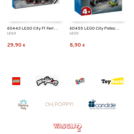
60443 LEGO City F1 Ferrari Varikkopysähdys
60455 LEGO City Poliisin moottoripyöräjahti
LEGO
LEGO
29,90
8,90
€
€