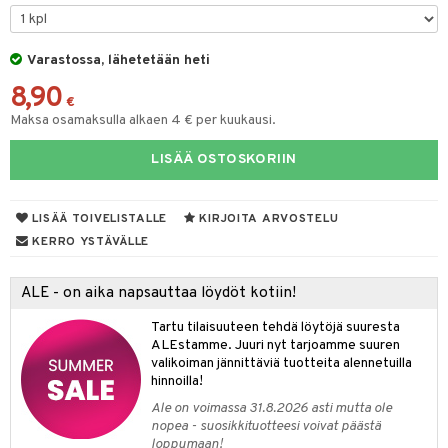
O Minecraft
GO Ninjago
Varastossa, lähetetään heti
8,90
GO Speed Champions
€
Maksa osamaksulla alkaen 4 € per kuukausi.
GO Spidey
LISÄÄ OSTOSKORIIN
O Super Heroes
ic
LISÄÄ TOIVELISTALLE
KIRJOITA ARVOSTELU
otia
KERRO YSTÄVÄLLE
ttiö & keittiötarvikkeet
ALE - on aika napsauttaa löydöt kotiin!
vous
y Born
oti
Tartu tilaisuuteen tehdä löytöjä suuresta
bie
ndby
elut
ALEstamme. Juuri nyt tarjoamme suuren
valikoiman jännittäviä tuotteita alennetuilla
comelon
dby Tukholma
bil
hinnoilla!
ney Prinsessat
umi
ut
Ale on voimassa 31.8.2026 asti mutta ole
nopea - suosikkituotteesi voivat päästä
by's Dollhouse
pi Laiva
o
ohjattavat
loppumaan!