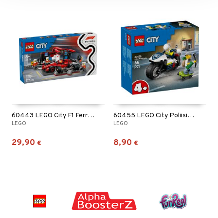
60443 LEGO City F1 Ferrari Varikkopysähdys
60455 LEGO City Poliisin moottoripyöräjahti
LEGO
LEGO
29,90
8,90
€
€