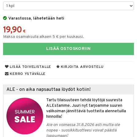
O Minecraft
GO Ninjago
Varastossa, lähetetään heti
19,90
GO Speed Champions
€
Maksa osamaksulla alkaen 5 € per kuukausi.
GO Spidey
LISÄÄ OSTOSKORIIN
O Super Heroes
ic
LISÄÄ TOIVELISTALLE
KIRJOITA ARVOSTELU
otia
KERRO YSTÄVÄLLE
ttiö & keittiötarvikkeet
ALE - on aika napsauttaa löydöt kotiin!
vous
y Born
oti
Tartu tilaisuuteen tehdä löytöjä suuresta
bie
ndby
elut
ALEstamme. Juuri nyt tarjoamme suuren
valikoiman jännittäviä tuotteita alennetuilla
comelon
dby Tukholma
bil
hinnoilla!
ney Prinsessat
umi
ut
Ale on voimassa 31.8.2026 asti mutta ole
nopea - suosikkituotteesi voivat päästä
by's Dollhouse
pi Laiva
o
ohjattavat
loppumaan!