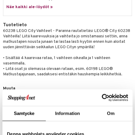
py Friends
pi Pitkätossu Huvikumpu
Näe kaikki ale-löydöt »
badabado
a & Palikat
.L.
ki
O Builder
tuja hahmoja
Tuotetieto
gtoys
omag
ot
kit
60238 LEGO City Vaihteet - Paranna rautatietäsi LEGO® City 60238
Vaihteilla! Liitä kaarevuuksia ja vaihteita jo omistamaasi settiin, anna
entarvikkeita
gformers
blarna
taleikit
elut
matkustajien nousta junaan tai lastaa lasti kyytiin ennen kuin aloitat
uuden jännittävän seikkailun LEGO Cityn ympärillä!
ens Barn
ikat
tman
oleikit
neuvot
• Sisältää 4 kaarevaa rataa, 1 vaihteen oikealla ja 1 vaihteen
ållan
kalut
libompa
opelit
iviteettilelut
alaa
vasemmalla.
ffi Love
• Liitä osat jo olemassa olevaan rataan, esim. 60198 LEGO®
ney
elyvaunut
Lapsi
alaa
elit
Matkustajajunaan, saadaksesi entistäkin hauskempia leikkihetkiä.
mintahahmot
ney Prinsessat
ettävät lelut
0 palaa
lit
aukut
spalvelu
Muuta
eli
peli
lit
di
Alkaen 5v.
ksiä & vastauksia
zen
nhoito
palapelit
tuotetta
mähäkkimies
Samtycke
Information
Om
pyhuone
miaiset
ien oheistarvikkeet
kit ja käsipyyhkeet
 verkkokaupasta
ry Potter
hkeet
vikkeet
aunutarvikkeita
lo Kitty
Denna webbplats använder cookies
it & Tarvikkeet