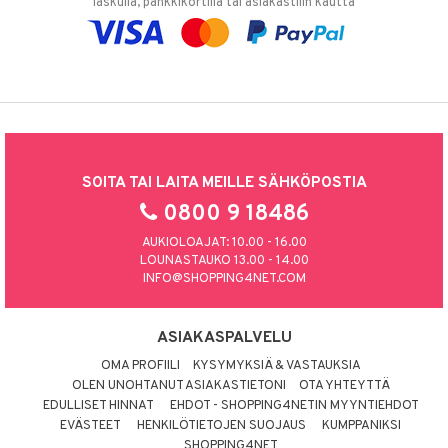
laskulla, pankkikortilla tai asiakastilin kautta
SOITA TAI LAITA MEILLE SÄHKÖPOSTIA
0800 9 18486
AUKIOLOAJAT: 10.00 - 16.00
LOUNASTAUKO 13.00 - 14.00
INFO@SHOPPING4NET.COM
ASIAKASPALVELU
OMA PROFIILI
KYSYMYKSIÄ & VASTAUKSIA
OLEN UNOHTANUT ASIAKASTIETONI
OTA YHTEYTTÄ
EDULLISET HINNAT
EHDOT - SHOPPING4NETIN MYYNTIEHDOT
EVÄSTEET
HENKILÖTIETOJEN SUOJAUS
KUMPPANIKSI
SHOPPING4NET