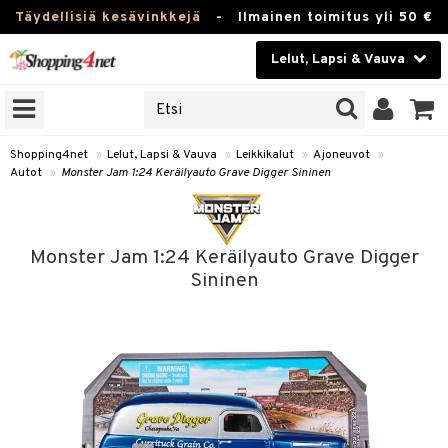
Täydellisiä kesävinkkejä
-
Ilmainen toimitus yli 50 €
Lelut, Lapsi & Vauva
ERKKEJÄ
Kauneudenhoito
JAT
UOTTEITA
Piilolinssit
Shopping4net
»
Lelut, Lapsi & Vauva
»
Leikkikalut
»
Ajoneuvot
»
Autot
»
Monster Jam 1:24 Keräilyauto Grave Digger Sininen
Luontaistuotteet
u
Apteekki
lumateriaalit
Monster Jam 1:24 Keräilyauto Grave Digger
atteet
lusetti
lukirjat
Fitness
Sininen
pi
kirjat
t
Koti & Sisustus
gingsit
ut
rvikkeet
rjat
atteet & Sukat
lelut
Lelut, Lapsi & Vauva
luvaha
pelit
vot
Tuotemerkkejä
oradat
ja maalaa
et
Kampanjat
tot
otteet
it