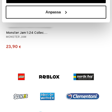
apussit
uvajumppa
ållan
Anpassa
er Mario
ru & Pesonen
Monster Jam 1:24 Collector Trucks El Toro Loco
MONSTER JAM
23,90
€