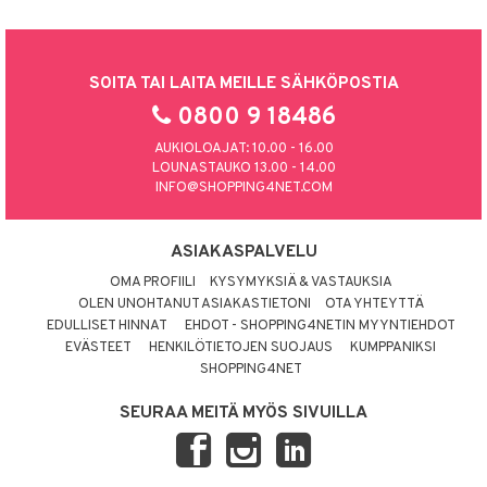
SOITA TAI LAITA MEILLE SÄHKÖPOSTIA
0800 9 18486
AUKIOLOAJAT: 10.00 - 16.00
LOUNASTAUKO 13.00 - 14.00
INFO@SHOPPING4NET.COM
ASIAKASPALVELU
OMA PROFIILI
KYSYMYKSIÄ & VASTAUKSIA
OLEN UNOHTANUT ASIAKASTIETONI
OTA YHTEYTTÄ
EDULLISET HINNAT
EHDOT - SHOPPING4NETIN MYYNTIEHDOT
EVÄSTEET
HENKILÖTIETOJEN SUOJAUS
KUMPPANIKSI
SHOPPING4NET
SEURAA MEITÄ MYÖS SIVUILLA