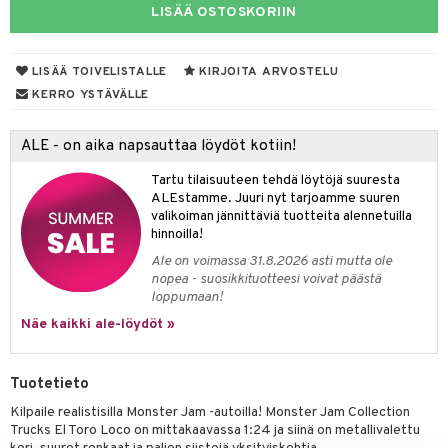
LISÄÄ OSTOSKORIIN
O Classic
comelon
dby Tukholma
bil
O Creator
ney Prinsessat
umi
ut
LISÄÄ TOIVELISTALLE
KIRJOITA ARVOSTELU
GO Disney
by's Dollhouse
pi Laiva
KERRO YSTÄVÄLLE
o
ohjattavat
O Disney Princess
py Friends
pi Pitkätossu Huvikumpu
badabado
a & Palikat
ALE - on aika napsauttaa löydöt kotiin!
GO DUPLO
.L.
ki
O Builder
tuja hahmoja
Tartu tilaisuuteen tehdä löytöjä suuresta
O Friends
gtoys
ALEstamme. Juuri nyt tarjoamme suuren
omag
ot
kit
valikoiman jännittäviä tuotteita alennetuilla
O Minecraft
entarvikkeita
hinnoilla!
gformers
blarna
taleikit
elut
Ale on voimassa 31.8.2026 asti mutta ole
GO Ninjago
ens Barn
ikat
tman
oleikit
neuvot
nopea - suosikkituotteesi voivat päästä
GO Speed Champions
loppumaan!
ållan
kalut
libompa
opelit
iviteettilelut
alaa
Näe kaikki ale-löydöt »
GO Spidey
ffi Love
ney
elyvaunut
Lapsi
alaa
elit
O Super Heroes
mintahahmot
ney Prinsessat
ettävät lelut
0 palaa
lit
aukut
Tuotetieto
spalvelu
ic
eli
Kilpaile realistisilla Monster Jam -autoilla! Monster Jam Collection
peli
lit
di
ksiä & vastauksia
Trucks El Toro Loco on mittakaavassa 1:24 ja siinä on metallivalettu
zen