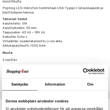
muistitikulta.
lo Kitty
PopSing LED-mikrofoni toimitetaan USB-Tyyppi C latauskaapelin ja
käyttöohjeen kanssa.
.L.
Tekniset tiedot
Kaiutinteho: 5W
mmi Lehmä
Kaiutinyksikkö: 50 mm
Taajuusalue: 40 Hz – 18K Hz
le
Kaikutila: Echo s
Virtalähde: sisäänrakennettu Li-ion akku
umi
Akkukapasiteetti: 1200 mAh
le
Muuta
 Patrol
3 vuotta+
pi Pitkätossu
Tuotenumero
sa Possu
TTU28-1-XX
 MASKS
Samtycke
Information
Om
kemon
Vinkkejä sinulle
ållan
Denna webbplats använder cookies
Vi använder enhetsidentifierare för att anpassa innehållet
er Mario