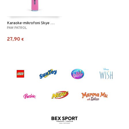
Karaoke-mikrofoni Skye PopSing LED-valoilla
PAW PATROL
27,90
€