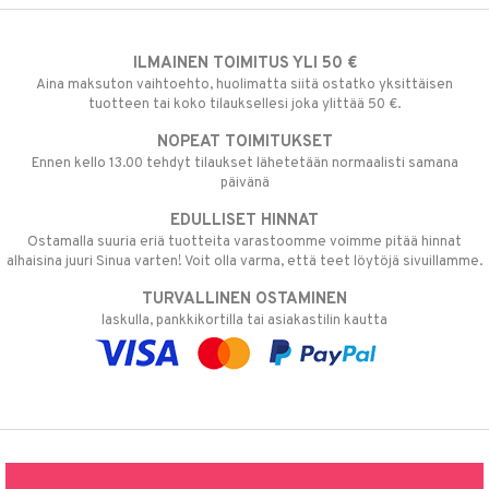
ILMAINEN TOIMITUS YLI 50 €
Aina maksuton vaihtoehto, huolimatta siitä ostatko yksittäisen
tuotteen tai koko tilauksellesi joka ylittää 50 €.
NOPEAT TOIMITUKSET
Ennen kello 13.00 tehdyt tilaukset lähetetään normaalisti samana
päivänä
EDULLISET HINNAT
Ostamalla suuria eriä tuotteita varastoomme voimme pitää hinnat
alhaisina juuri Sinua varten! Voit olla varma, että teet löytöjä sivuillamme.
TURVALLINEN OSTAMINEN
laskulla, pankkikortilla tai asiakastilin kautta