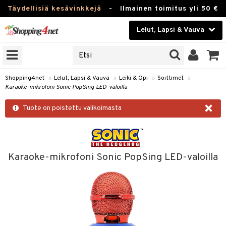
Täydellisiä kesävinkkejä
-
Ilmainen toimitus yli 50 €
Lelut, Lapsi & Vauva
ERKKEJÄ
Kauneudenhoito
JAT
UOTTEITA
Piilolinssit
Shopping4net
»
Lelut, Lapsi & Vauva
»
Leiki & Opi
»
Soittimet
»
Karaoke-mikrofoni Sonic PopSing LED-valoilla
Luontaistuotteet
u
×
Tuote on poistettu valikoimasta
Apteekki
lumateriaalit
atteet
lusetti
lukirjat
Fitness
pi
kirjat
t
Koti & Sisustus
Karaoke-mikrofoni Sonic PopSing LED-valoilla
gingsit
rvikkeet
rjat
atteet & Sukat
lelut
Lelut, Lapsi & Vauva
luvaha
pelit
Tuotemerkkejä
ja maalaa
met
Kampanjat
otteet
it