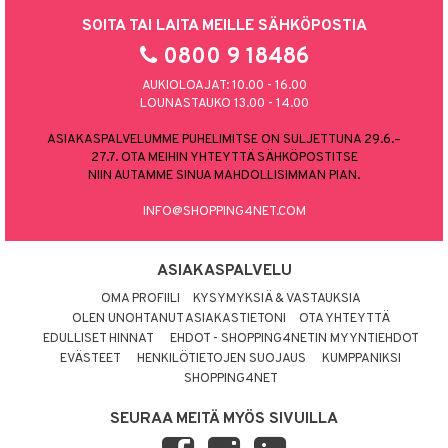
SOITA TAI LAITA MEILLE SÄHKÖPOSTIA
0800 9 18486
AUKIOLOAJAT: 10.00 - 16.00
LOUNASTAUKO 13.00 - 14.00
ASIAKASPALVELUMME PUHELIMITSE ON SULJETTUNA 29.6.–
27.7. OTA MEIHIN YHTEYTTÄ SÄHKÖPOSTITSE
NIIN AUTAMME SINUA MAHDOLLISIMMAN PIAN.
INFO@SHOPPING4NET.COM
ASIAKASPALVELU
OMA PROFIILI
KYSYMYKSIÄ & VASTAUKSIA
OLEN UNOHTANUT ASIAKASTIETONI
OTA YHTEYTTÄ
EDULLISET HINNAT
EHDOT - SHOPPING4NETIN MYYNTIEHDOT
EVÄSTEET
HENKILÖTIETOJEN SUOJAUS
KUMPPANIKSI
SHOPPING4NET
SEURAA MEITÄ MYÖS SIVUILLA