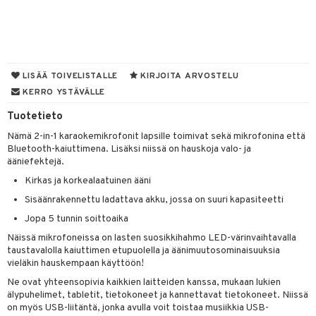
ut
nen
GO Disney
by's Dollhouse
pi Laiva
mput
o
lalaput
ohjattavat
keet
O Disney Princess
py Friends
pi Pitkätossu Huvikumpu
ten Huonekalut
badabado
ten aterimet
inkolasit
a & Palikat
ta
GO DUPLO
.L.
tot
ki
ka- & Säilytyslaatikot
ut ja lakit
O Builder
ysitterit
tuja hahmoja
isuus
LISÄÄ TOIVELISTALLE
KIRJOITA ARVOSTELU
O Friends
KERRO YSTÄVÄLLE
gtoys
lytys
tipullot & Tarvikkeet
starvikkeita
omag
uviltti
ot
kit
Tuotetieto
O Minecraft
entarvikkeita
gyn vaatteet
ipullot & Tarvikkeet
ut
gformers
iilit
blarna
taleikit
elut
Nämä 2-in-1 karaokemikrofonit lapsille toimivat sekä mikrofonina että
GO Ninjago
ens Barn
ut
ikat
ulelut & helistimet
tman
oleikit
neuvot
Bluetooth-kaiuttimena. Lisäksi niissä on hauskoja valo- ja
ääniefektejä.
GO Speed Champions
ållan
apussit
kalut
uvajumppa
libompa
opelit
iviteettilelut
Kirkas ja korkealaatuinen ääni
GO Spidey
mintahahmot
ney
elyvaunut
Sisäänrakennettu ladattava akku, jossa on suuri kapasiteetti
O Super Heroes
ney Prinsessat
Jopa 5 tunnin soittoaika
ettävät lelut
ic
Näissä mikrofoneissa on lasten suosikkihahmo LED-värinvaihtavalla
eli
taustavalolla kaiuttimen etupuolella ja äänimuutosominaisuuksia
vieläkin hauskempaan käyttöön!
zen
Ne ovat yhteensopivia kaikkien laitteiden kanssa, mukaan lukien
mähäkkimies
älypuhelimet, tabletit, tietokoneet ja kannettavat tietokoneet. Niissä
on myös USB-liitäntä, jonka avulla voit toistaa musiikkia USB-
ry Potter