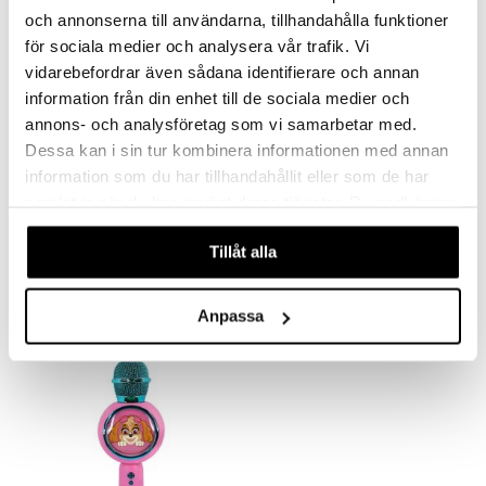
och annonserna till användarna, tillhandahålla funktioner
ru & Pesonen
för sociala medier och analysera vår trafik. Vi
vidarebefordrar även sådana identifierare och annan
information från din enhet till de sociala medier och
annons- och analysföretag som vi samarbetar med.
Dessa kan i sin tur kombinera informationen med annan
information som du har tillhandahållit eller som de har
samlat in när du har använt deras tjänster. Du godkänner
Karaoke-mikrofoni Bluey PopSing LED-valoilla
Karaoke-mikrofoni Paw Patrol PopSing LED-valoilla
våra cookies vid fortsatt användande av vår webbplats.
BLUEY
PAW PATROL
Tillåt alla
27,90
27,90
€
€
Anpassa