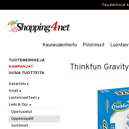
Täydellisiä 
Kauneudenhoito
Piilolinssit
Luontais
TUOTEMERKKEJÄ
Thinkfun Gravit
KAMPANJAT
UUSIA TUOTTEITA
Askartelu
Kirjat
Askartelumateriaalit
Lastenvaatteet
Askartelusetti
Askartelukirjat
Leiki & Opi
Helmet
Maalauskirjat
Alaosat
Koulutarvikkeet
Päiväkirjat
Alusvaatteet & Sukat
Leggingsit
Opetuslelut
Muovailuvaha
Kengät
Oppimispelit
Piirrä ja maalaa
Mekot
Soittimet