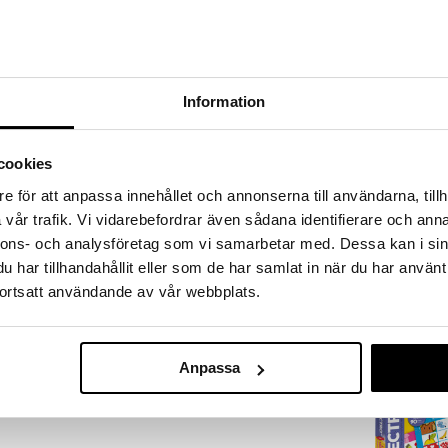
a löydöt kotiin!
isuuteen tehdä löytöjä suuresta ALEstamme. Juuri
mme suuren valikoiman jännittäviä tuotteita
kampanja
a hinnoilla!
Information
massa 31.8.2026 asti mutta ole nopea -
otteesi voivat päästä loppumaan!
i ale-löydöt »
cookies
e för att anpassa innehållet och annonserna till användarna, tillh
vår trafik. Vi vidarebefordrar även sådana identifierare och anna
Babblarna Lot
nkfunin labyrintti. Gravity Maze laittaa
nnons- och analysföretag som vi samarbetar med. Dessa kan i sin
isyytesi ja ajattelusi koetukselle. Värikkäät ja
BABBLARNA
har tillhandahållit eller som de har samlat in när du har använt
ää moneen eri visuaalisuutta stimuloivaan
11,12
ortsatt användande av vår webbplats.
(
13,
asteessa kannattaa ajatella vielä yksi lisäkerta,
€
la pääsee liikkumaan lähdöstä maaliin asti.
n, ne antavat runsaasti luovaa rakennusaikaa, kun
Anpassa