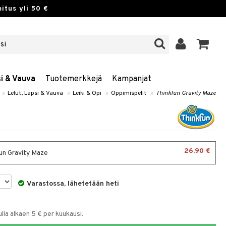
itus yli 50 €
si & Vauva
Tuotemerkkejä
Kampanjat
»
Lelut, Lapsi & Vauva
»
Leiki & Opi
»
Oppimispelit
»
Thinkfun Gravity Maze
26,90 €
un Gravity Maze
Varastossa, lähetetään heti
la alkaen 5 € per kuukausi.