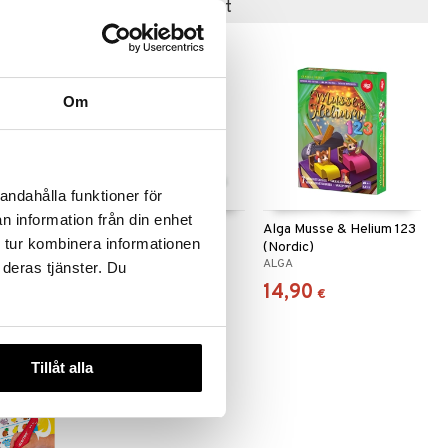
Suositut tuotteet
-20%
Om
andahålla funktioner för
n information från din enhet
to
Thinkfun Rush Hour
Alga Musse & Helium 123
 tur kombinera informationen
(Nordic)
THINKFUN
ALGA
 deras tjänster. Du
19,90
14,90
90
€
)
€
€
Tillåt alla