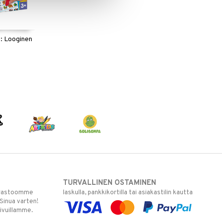
: Looginen
TURVALLINEN OSTAMINEN
varastoomme
laskulla, pankkikortilla tai asiakastilin kautta
 Sinua varten!
sivuillamme.