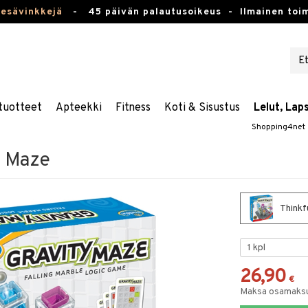
kesävinkkejä
-
45 päivän palautusoikeus -
Ilmainen toim
tuotteet
Apteekki
Fitness
Koti & Sisustus
Lelut, Lap
Shopping4net
y Maze
Thinkf
26,90
€
Maksa osamaksul