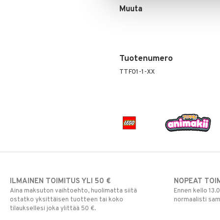
Muuta
Pokemon
Skrållan
Super Mario
Viiru & Pesonen
Tuotenumero
TTF01-1-XX
ILMAINEN TOIMITUS YLI 50 €
NOPEAT TOI
Aina maksuton vaihtoehto, huolimatta siitä
Ennen kello 13.
ostatko yksittäisen tuotteen tai koko
normaalisti sa
tilauksellesi joka ylittää 50 €.