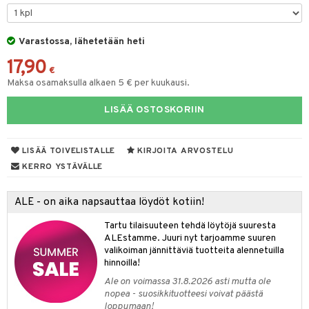
keet
O Minecraft
entarvikkeita
gformers
blarna
ten Huonekalut
taleikit
ten aterimet
elut
inkolasit
ta
GO Ninjago
ens Barn
Varastossa, lähetetään heti
ikat
tman
tot
oleikit
ka- & Säilytyslaatikot
neuvot
ut ja lakit
ysitterit
isuus
17,90
GO Speed Champions
ållan
kalut
libompa
lytys
opelit
tipullot & Tarvikkeet
iviteettilelut
starvikkeita
uviltti
€
Maksa osamaksulla alkaen 5 € per kuukausi.
GO Spidey
ffi Love
ney
gyn vaatteet
ipullot & Tarvikkeet
elyvaunut
ut
iilit
LISÄÄ OSTOSKORIIN
O Super Heroes
mintahahmot
ney Prinsessat
ettävät lelut
ut
ulelut & helistimet
ic
eli
apussit
uvajumppa
LISÄÄ TOIVELISTALLE
KIRJOITA ARVOSTELU
zen
KERRO YSTÄVÄLLE
mähäkkimies
ALE - on aika napsauttaa löydöt kotiin!
ry Potter
Tartu tilaisuuteen tehdä löytöjä suuresta
lo Kitty
ALEstamme. Juuri nyt tarjoamme suuren
valikoiman jännittäviä tuotteita alennetuilla
.L.
hinnoilla!
mmi Lehmä
Ale on voimassa 31.8.2026 asti mutta ole
nopea - suosikkituotteesi voivat päästä
le
loppumaan!