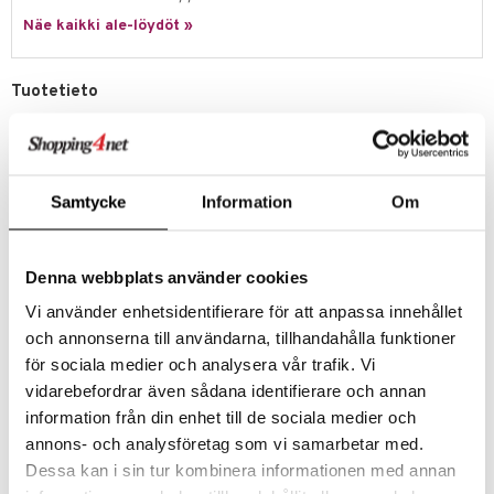
Näe kaikki ale-löydöt »
umi
le
Tuotetieto
 Patrol
Hauska muistipeli, jossa on taianomainen, magneettinen hattu.
pi Pitkätossu
Kuvakortit asetetaan pelilaatikon sisään ja pelaajilla on hetki aikaa
muistaa ne. Sitten kansi suljetaan, kortit sekoitetaan ja yksi niistä
sa Possu
katoaa hattuun! Kansi avataan ja pelaajat yrittävät selvittää, mikä
Samtycke
Information
Om
kortti puuttuu. Se, joka arvaa oikein, voittaa kortin, ja ensimmäinen,
 MASKS
joka kerää neljä korttia, voittaa!
kemon
Säännöt sv, fi, da, no.
Denna webbplats använder cookies
Pelaajamäärä: 2-4 pelaajaa.
ållan
Vi använder enhetsidentifierare för att anpassa innehållet
Peliaika: noin 15 min.
er Mario
och annonserna till användarna, tillhandahålla funktioner
Muuta
för sociala medier och analysera vår trafik. Vi
ru & Pesonen
4 vuotta+
vidarebefordrar även sådana identifierare och annan
information från din enhet till de sociala medier och
Tuotenumero
annons- och analysföretag som vi samarbetar med.
Dessa kan i sin tur kombinera informationen med annan
TPE78-1-XX