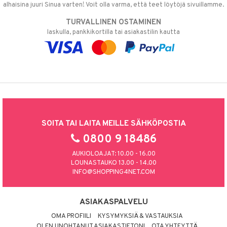
alhaisina juuri Sinua varten! Voit olla varma, että teet löytöjä sivuillamme.
TURVALLINEN OSTAMINEN
laskulla, pankkikortilla tai asiakastilin kautta
SOITA TAI LAITA MEILLE SÄHKÖPOSTIA
0800 9 18486
AUKIOLOAJAT: 10.00 - 16.00
LOUNASTAUKO 13.00 - 14.00
INFO@SHOPPING4NET.COM
ASIAKASPALVELU
OMA PROFIILI
KYSYMYKSIÄ & VASTAUKSIA
OLEN UNOHTANUT ASIAKASTIETONI
OTA YHTEYTTÄ