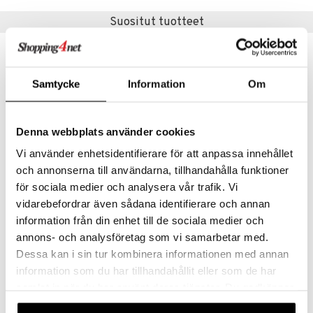
Suositut tuotteet
lo Kitty
.L.
mmi Lehmä
Samtycke
Information
Om
le
umi
Denna webbplats använder cookies
le
Vi använder enhetsidentifierare för att anpassa innehållet
 Patrol
och annonserna till användarna, tillhandahålla funktioner
för sociala medier och analysera vår trafik. Vi
pi Pitkätossu
Bamse Magneettikirjaimet & Hahmot
Fidget-lelu tahmea kissan tassu
vidarebefordrar även sådana identifierare och annan
BAMSE
SUNTOY
sa Possu
information från din enhet till de sociala medier och
annons- och analysföretag som vi samarbetar med.
13,90
3,90
 MASKS
€
€
Dessa kan i sin tur kombinera informationen med annan
kemon
information som du har tillhandahållit eller som de har
ållan
samlat in när du har använt deras tjänster. Du godkänner
våra cookies vid fortsatt användande av vår webbplats.
er Mario