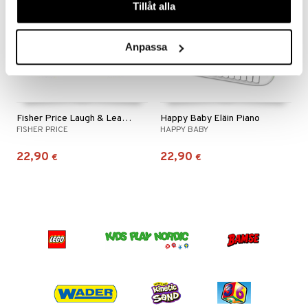
Tillåt alla
ru & Pesonen
Anpassa
Fisher Price Laugh & Learn Game & Learn Controller
Happy Baby Eläin Piano
FISHER PRICE
HAPPY BABY
22,90
22,90
€
€