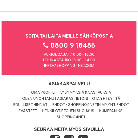
SOITA TAI LAITA MEILLE SÄHKÖPOSTIA
0800 9 18486
AUKIOLOAJAT: 10.00 - 16.00
LOUNASTAUKO 13.00 - 14.00
INFO@SHOPPING4NET.COM
ASIAKASPALVELU
OMA PROFIILI
KYSYMYKSIÄ & VASTAUKSIA
OLEN UNOHTANUT ASIAKASTIETONI
OTA YHTEYTTÄ
EDULLISET HINNAT
EHDOT - SHOPPING4NETIN MYYNTIEHDOT
EVÄSTEET
HENKILÖTIETOJEN SUOJAUS
KUMPPANIKSI
SHOPPING4NET
SEURAA MEITÄ MYÖS SIVUILLA