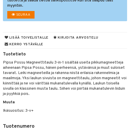
ut
nen
tuotetta ja saada tietoa sähköpostitse kun sitä saapuu taas
myyntiin.
GO Disney
by's Dollhouse
pi Laiva
mput
o
lalaput
ohjattavat
keet
SEURAA
O Disney Princess
py Friends
pi Pitkätossu Huvikumpu
ten Huonekalut
badabado
ten aterimet
inkolasit
a & Palikat
ta
GO DUPLO
.L.
tot
ki
ka- & Säilytyslaatikot
ut ja lakit
O Builder
ysitterit
tuja hahmoja
isuus
O Friends
LISÄÄ TOIVELISTALLE
KIRJOITA ARVOSTELU
gtoys
lytys
tipullot & Tarvikkeet
starvikkeita
omag
uviltti
ot
kit
KERRO YSTÄVÄLLE
O Minecraft
entarvikkeita
gyn vaatteet
ipullot & Tarvikkeet
ut
gformers
iilit
blarna
taleikit
elut
Tuotetieto
GO Ninjago
ens Barn
ut
ikat
ulelut & helistimet
tman
oleikit
neuvot
Pipsa Possu Magneettitaulu 3-in-1 sisältää useita pikkumagneetteja
GO Speed Champions
aiheenaan Pipsa Possu, hänen perheensä, ystävänsä ja muut suloiset
ållan
apussit
kalut
uvajumppa
libompa
opelit
iviteettilelut
tavarat. Leiki magneeteilla ja rakenna niistä erilaisia rakennelmia ja
GO Spidey
ffi Love
maailmoja. Yksi laukun sivuista on magneettitaulu, johon magneetit voi
ney
elyvaunut
kiinnittää ja ne voi värittää mukanatulevalla kynällä. Laukun toisella
O Super Heroes
mintahahmot
sivulla on klassinen musta taulu. Siihen voi piirtää mukanatulevin liiduin
ney Prinsessat
ettävät lelut
ja pyyhkiä pois.
ic
eli
Muuta
zen
Ikäsuositus: 3-v+
mähäkkimies
Tuotenumero
ry Potter