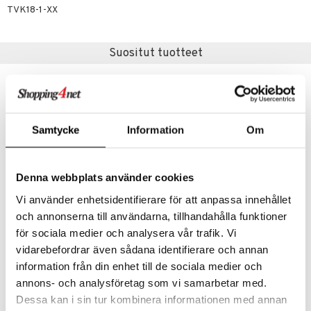
TVK18-1-XX
lo Kitty
.L.
Suositut tuotteet
mmi Lehmä
le
umi
Samtycke
Information
Om
le
 Patrol
Denna webbplats använder cookies
pi Pitkätossu
Vi använder enhetsidentifierare för att anpassa innehållet
sa Possu
och annonserna till användarna, tillhandahålla funktioner
Bamse Magneettikirjaimet & Hahmot
Fidget-lelu tahmea kissan tassu
för sociala medier och analysera vår trafik. Vi
 MASKS
BAMSE
SUNTOY
vidarebefordrar även sådana identifierare och annan
kemon
information från din enhet till de sociala medier och
13,90
3,90
€
€
annons- och analysföretag som vi samarbetar med.
ållan
Dessa kan i sin tur kombinera informationen med annan
er Mario