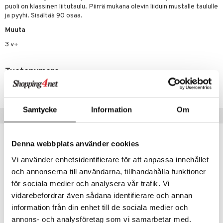
puoli on klassinen liitutaulu. Piirrä mukana olevin liiduin mustalle taululle
ja pyyhi. Sisältää 90 osaa.
lo Kitty
Muuta
.L.
3 v+
mmi Lehmä
le
Tuotenumero
umi
TVL35-1-XX
le
Samtycke
Information
Om
Suositut tuotteet
 Patrol
pi Pitkätossu
Denna webbplats använder cookies
sa Possu
Vi använder enhetsidentifierare för att anpassa innehållet
 MASKS
och annonserna till användarna, tillhandahålla funktioner
för sociala medier och analysera vår trafik. Vi
kemon
vidarebefordrar även sådana identifierare och annan
ållan
information från din enhet till de sociala medier och
annons- och analysföretag som vi samarbetar med.
er Mario