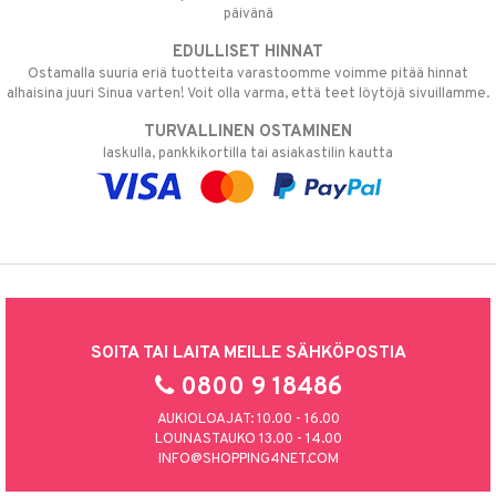
päivänä
EDULLISET HINNAT
Ostamalla suuria eriä tuotteita varastoomme voimme pitää hinnat
alhaisina juuri Sinua varten! Voit olla varma, että teet löytöjä sivuillamme.
TURVALLINEN OSTAMINEN
laskulla, pankkikortilla tai asiakastilin kautta
SOITA TAI LAITA MEILLE SÄHKÖPOSTIA
0800 9 18486
AUKIOLOAJAT: 10.00 - 16.00
LOUNASTAUKO 13.00 - 14.00
INFO@SHOPPING4NET.COM