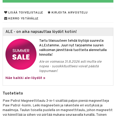
ut
nen
GO Disney
by's Dollhouse
pi Laiva
mput
o
lalaput
ohjattavat
keet
LISÄÄ TOIVELISTALLE
KIRJOITA ARVOSTELU
O Disney Princess
py Friends
pi Pitkätossu Huvikumpu
ten Huonekalut
badabado
ten aterimet
inkolasit
a & Palikat
ta
KERRO YSTÄVÄLLE
GO DUPLO
.L.
tot
ki
ka- & Säilytyslaatikot
ut ja lakit
O Builder
ysitterit
tuja hahmoja
isuus
ALE - on aika napsauttaa löydöt kotiin!
O Friends
gtoys
lytys
tipullot & Tarvikkeet
starvikkeita
omag
uviltti
ot
kit
Tartu tilaisuuteen tehdä löytöjä suuresta
O Minecraft
entarvikkeita
gyn vaatteet
ipullot & Tarvikkeet
ut
gformers
iilit
blarna
taleikit
elut
ALEstamme. Juuri nyt tarjoamme suuren
valikoiman jännittäviä tuotteita alennetuilla
GO Ninjago
ens Barn
ut
ikat
ulelut & helistimet
tman
oleikit
neuvot
hinnoilla!
GO Speed Champions
ållan
Ale on voimassa 31.8.2026 asti mutta ole
apussit
kalut
uvajumppa
libompa
opelit
iviteettilelut
nopea - suosikkituotteesi voivat päästä
GO Spidey
ffi Love
loppumaan!
ney
elyvaunut
O Super Heroes
Näe kaikki ale-löydöt »
mintahahmot
ney Prinsessat
ettävät lelut
ic
eli
Tuotetieto
zen
Paw Patrol Magneettitaulu 3-in-1 sisältää paljon pieniä magneetteja
Paw Patrol -koirin. Leiki magneetein ja rakentele eri esityksiä ja
mähäkkimies
maailmoja. Taulun toisella puolella on magneettitaulu, johon magneetit
voi kiinnittää ja siihen voi piirtää mukana seuraavalla kynällä. Toinen
ry Potter