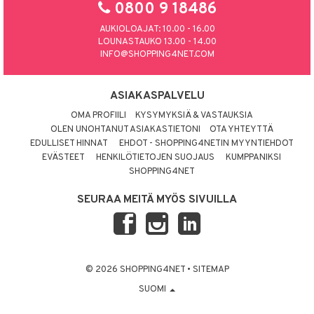
0800 9 18486
AUKIOLOAJAT: 10.00 - 16.00
LOUNASTAUKO 13.00 - 14.00
INFO@SHOPPING4NET.COM
ASIAKASPALVELU
OMA PROFIILI
KYSYMYKSIÄ & VASTAUKSIA
OLEN UNOHTANUT ASIAKASTIETONI
OTA YHTEYTTÄ
EDULLISET HINNAT
EHDOT - SHOPPING4NETIN MYYNTIEHDOT
EVÄSTEET
HENKILÖTIETOJEN SUOJAUS
KUMPPANIKSI
SHOPPING4NET
SEURAA MEITÄ MYÖS SIVUILLA
© 2026 SHOPPING4NET
•
SITEMAP
SUOMI