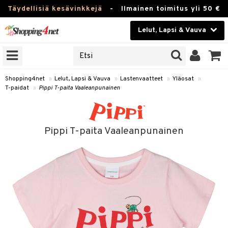
Täydellisiä kesävinkkejä
-
Ilmainen toimitus yli 50 €
Lelut, Lapsi & Vauva
ERKKEJÄ
Kauneudenhoito
JAT
UOTTEITA
Piilolinssit
Shopping4net
»
Lelut, Lapsi & Vauva
»
Lastenvaatteet
»
Yläosat
»
T-paidat
»
Pippi T-paita Vaaleanpunainen
Luontaistuotteet
u
Apteekki
lumateriaalit
Pippi T-paita Vaaleanpunainen
atteet
lusetti
lukirjat
Fitness
kirjat
t
Koti & Sisustus
gingsit
rvikkeet
rjat
atteet & Sukat
Lelut, Lapsi & Vauva
luvaha
Tuotemerkkejä
ja maalaa
Kampanjat
otteet