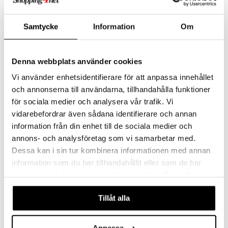
apussit
kalut
uvajumppa
libompa
opelit
iviteettilelut
GO Spidey
ffi Love
ney
elyvaunut
Samtycke
Information
Om
O Super Heroes
mintahahmot
ney Prinsessat
ettävät lelut
ic
eli
Denna webbplats använder cookies
zen
Vi använder enhetsidentifierare för att anpassa innehållet
mähäkkimies
och annonserna till användarna, tillhandahålla funktioner
Saatavana useana vaihtoehtona
för sociala medier och analysera vår trafik. Vi
ry Potter
vidarebefordrar även sådana identifierare och annan
Peppi Sukkia Keltainen/Valkoinen 2-pack
Peppi T-Paita Punainen
lo Kitty
PIPPI LÅNGSTRUMP
PIPPI LÅNGSTRUMP
information från din enhet till de sociala medier och
annons- och analysföretag som vi samarbetar med.
.L.
7,89
16,90
€
€
Dessa kan i sin tur kombinera informationen med annan
mmi Lehmä
information som du har tillhandahållit eller som de har
samlat in när du har använt deras tjänster. Du godkänner
le
våra cookies vid fortsatt användande av vår webbplats.
umi
Tillåt alla
le
 Patrol