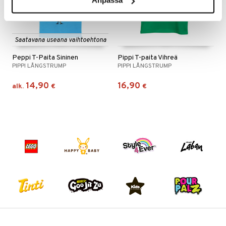
Anpassa
pi Pitkätossu
sa Possu
Saatavana useana vaihtoehtona
 MASKS
Peppi T-Paita Sininen
Pippi T-paita Vihreä
PIPPI LÅNGSTRUMP
PIPPI LÅNGSTRUMP
kemon
14,90
16,90
ållan
alk.
€
€
er Mario
ru & Pesonen