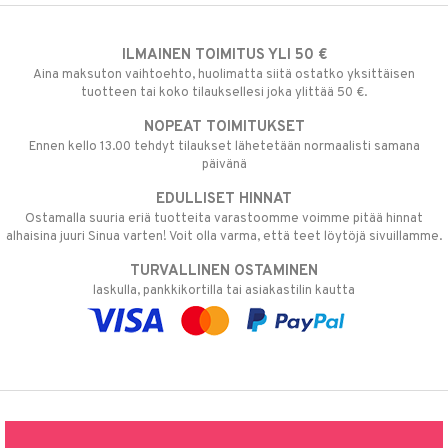
ILMAINEN TOIMITUS YLI 50 €
Aina maksuton vaihtoehto, huolimatta siitä ostatko yksittäisen
tuotteen tai koko tilauksellesi joka ylittää 50 €.
NOPEAT TOIMITUKSET
Ennen kello 13.00 tehdyt tilaukset lähetetään normaalisti samana
päivänä
EDULLISET HINNAT
Ostamalla suuria eriä tuotteita varastoomme voimme pitää hinnat
alhaisina juuri Sinua varten! Voit olla varma, että teet löytöjä sivuillamme.
TURVALLINEN OSTAMINEN
laskulla, pankkikortilla tai asiakastilin kautta