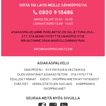
SOITA TAI LAITA MEILLE SÄHKÖPOSTIA
0800 9 18486
AUKIOLOAJAT: 10.00 - 16.00
LOUNASTAUKO 13.00 - 14.00
ASIAKASPALVELUMME PUHELIMITSE ON SULJETTUNA 29.6.–
27.7. OTA MEIHIN YHTEYTTÄ SÄHKÖPOSTITSE
NIIN AUTAMME SINUA MAHDOLLISIMMAN PIAN.
INFO@SHOPPING4NET.COM
ASIAKASPALVELU
OMA PROFIILI
KYSYMYKSIÄ & VASTAUKSIA
OLEN UNOHTANUT ASIAKASTIETONI
OTA YHTEYTTÄ
EDULLISET HINNAT
EHDOT - SHOPPING4NETIN MYYNTIEHDOT
EVÄSTEET
HENKILÖTIETOJEN SUOJAUS
KUMPPANIKSI
SHOPPING4NET
SEURAA MEITÄ MYÖS SIVUILLA