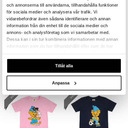
och annonserna till användarna, tillhandahålla funktioner
pi Pitkätossu
för sociala medier och analysera vår trafik. Vi
vidarebefordrar även sådana identifierare och annan
sa Possu
information från din enhet till de sociala medier och
 MASKS
annons- och analysföretag som vi samarbetar med.
kemon
Dessa kan i sin tur kombinera informationen med annan
Saatavana useana vaihtoehtona
information som du har tillhandahållit eller som de har
ållan
samlat in när du har använt deras tjänster. Du godkänner
Bamse Jäätelö T-paita Keltainen
Bamse T-paita Jäätelötötterö Keltainen
er Mario
BAMSE
BAMSE
våra cookies vid fortsatt användande av vår webbplats.
Tillåt alla
ru & Pesonen
16,90
18,90
€
€
Anpassa
uutuus
uutuus