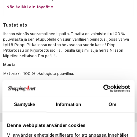
apussit
kalut
uvajumppa
libompa
opelit
iviteettilelut
Näe kaikki ale-löydöt »
GO Spidey
ffi Love
ney
elyvaunut
O Super Heroes
mintahahmot
ney Prinsessat
ettävät lelut
Tuotetieto
ic
eli
Ihanan värikäs suoramallinen t-paita. T-paita on valmistettu 100 %
puuvillasta ja sen etupuolella on suuri värillinen painatus, jossa vahva
zen
tyttö Peppi Pitkätossu nostaa hevosensa suorin käsin! Pippi
Pitkätossu on kirjoitettu isoilla, iloisilla kirjaimilla, ja herra Nilsson
mähäkkimies
kiipeilee keltaisen P:n päällä.
ry Potter
Muuta
lo Kitty
Materiaali: 100 % ekologista puuvillaa.
.L.
Tuotenumero
mmi Lehmä
TPN01-1-1E
Samtycke
Information
Om
le
umi
Suositut tuotteet
Denna webbplats använder cookies
le
uutuus
Vi använder enhetsidentifierare för att anpassa innehållet
 Patrol