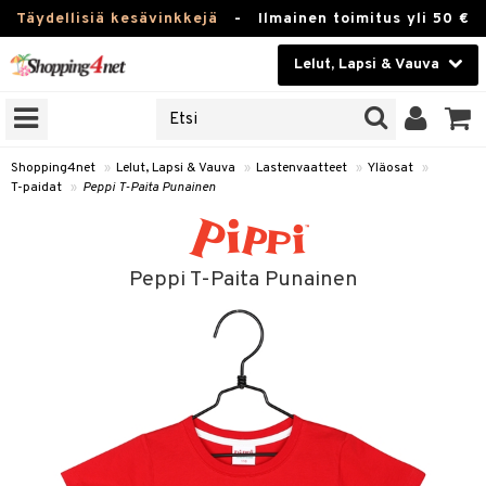
Täydellisiä kesävinkkejä
-
Ilmainen toimitus yli 50 €
Lelut, Lapsi & Vauva
ERKKEJÄ
Kauneudenhoito
JAT
UOTTEITA
Piilolinssit
Shopping4net
»
Lelut, Lapsi & Vauva
»
Lastenvaatteet
»
Yläosat
»
T-paidat
»
Peppi T-Paita Punainen
Luontaistuotteet
u
Apteekki
lumateriaalit
Peppi T-Paita Punainen
atteet
lusetti
lukirjat
Fitness
kirjat
t
Koti & Sisustus
gingsit
rvikkeet
rjat
atteet & Sukat
Lelut, Lapsi & Vauva
luvaha
Tuotemerkkejä
ja maalaa
Kampanjat
otteet