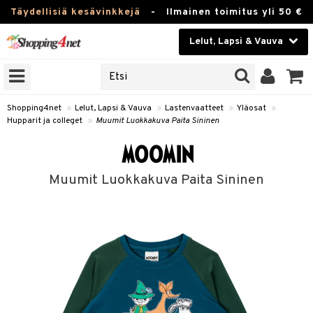
Täydellisiä kesävinkkejä
-
Ilmainen toimitus yli 50 €
Lelut, Lapsi & Vauva
ERKKEJÄ
Kauneudenhoito
JAT
UOTTEITA
Piilolinssit
Shopping4net
»
Lelut, Lapsi & Vauva
»
Lastenvaatteet
»
Yläosat
»
Hupparit ja colleget
»
Muumit Luokkakuva Paita Sininen
Luontaistuotteet
u
Apteekki
lumateriaalit
Muumit Luokkakuva Paita Sininen
atteet
lusetti
lukirjat
Fitness
kirjat
t
Koti & Sisustus
gingsit
rvikkeet
rjat
atteet & Sukat
Lelut, Lapsi & Vauva
luvaha
Tuotemerkkejä
ja maalaa
Kampanjat
otteet