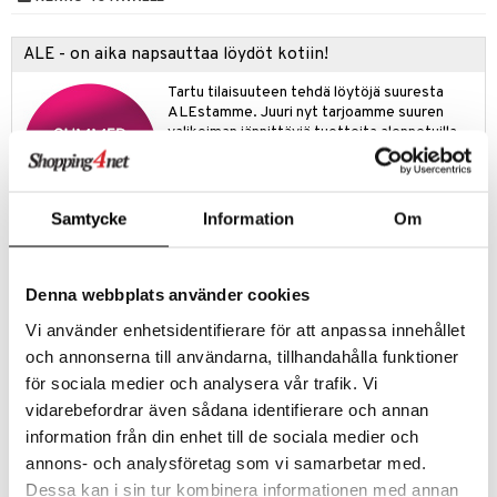
apussit
kalut
uvajumppa
libompa
opelit
iviteettilelut
GO Spidey
ffi Love
ney
elyvaunut
ALE - on aika napsauttaa löydöt kotiin!
O Super Heroes
mintahahmot
ney Prinsessat
ettävät lelut
Tartu tilaisuuteen tehdä löytöjä suuresta
ic
ALEstamme. Juuri nyt tarjoamme suuren
eli
valikoiman jännittäviä tuotteita alennetuilla
hinnoilla!
zen
Ale on voimassa 31.8.2026 asti mutta ole
mähäkkimies
nopea - suosikkituotteesi voivat päästä
Samtycke
Information
Om
loppumaan!
ry Potter
Näe kaikki ale-löydöt »
lo Kitty
Denna webbplats använder cookies
.L.
Tuotetieto
Vi använder enhetsidentifierare för att anpassa innehållet
mmi Lehmä
Pehmeä ja mukava Muumi-paita lapsille, suora malli, jossa on pitkät
och annonserna till användarna, tillhandahålla funktioner
raglanhihat ja pyöreä pääntie. Tuote sisältää sertifioitua
le
för sociala medier och analysera vår trafik. Vi
luomupuuvillaa.
vidarebefordrar även sådana identifierare och annan
umi
Materiaali
: 95% luomupuuvillaa, 5% elastaania.
information från din enhet till de sociala medier och
le
annons- och analysföretag som vi samarbetar med.
Tuotenumero
Dessa kan i sin tur kombinera informationen med annan
 Patrol