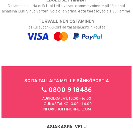
EDULLISET HINNAT
Ostamalla suuria eriä tuotteita varastoomme voimme pitää hinnat
alhaisina juuri Sinua varten! Voit olla varma, että teet löytöjä sivuillamme.
TURVALLINEN OSTAMINEN
laskulla, pankkikortilla tai asiakastilin kautta
SOITA TAI LAITA MEILLE SÄHKÖPOSTIA
0800 9 18486
AUKIOLOAJAT: 10.00 - 16.00
LOUNASTAUKO 13.00 - 14.00
INFO@SHOPPING4NET.COM
ASIAKASPALVELU