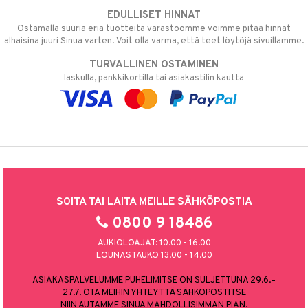
EDULLISET HINNAT
Ostamalla suuria eriä tuotteita varastoomme voimme pitää hinnat
alhaisina juuri Sinua varten! Voit olla varma, että teet löytöjä sivuillamme.
TURVALLINEN OSTAMINEN
laskulla, pankkikortilla tai asiakastilin kautta
SOITA TAI LAITA MEILLE SÄHKÖPOSTIA
0800 9 18486
AUKIOLOAJAT: 10.00 - 16.00
LOUNASTAUKO 13.00 - 14.00
ASIAKASPALVELUMME PUHELIMITSE ON SULJETTUNA 29.6.–
27.7. OTA MEIHIN YHTEYTTÄ SÄHKÖPOSTITSE
NIIN AUTAMME SINUA MAHDOLLISIMMAN PIAN.