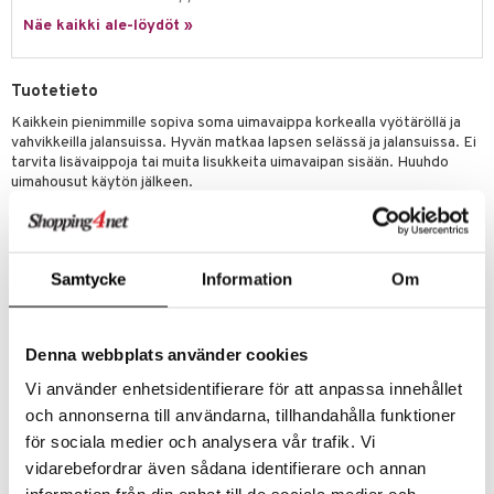
ney Prinsessat
ettävät lelut
Näe kaikki ale-löydöt »
ic
eli
zen
Tuotetieto
mähäkkimies
Kaikkein pienimmille sopiva soma uimavaippa korkealla vyötäröllä ja
vahvikkeilla jalansuissa. Hyvän matkaa lapsen selässä ja jalansuissa. Ei
ry Potter
tarvita lisävaippoja tai muita lisukkeita uimavaipan sisään. Huuhdo
uimahousut käytön jälkeen.
lo Kitty
Koko-ohje
:
.L.
S
: 6-8 kg
M
: 7-10 kg
mmi Lehmä
Samtycke
Information
Om
Tuotetietoa
:
le
Takuu: 2 v.
umi
Pesuohje: Konepesu 40°c.
Denna webbplats använder cookies
le
Materiaali: 78 % polyesteri/polyamidi, 22 % elastaani
Vi använder enhetsidentifierare för att anpassa innehållet
Sisäkangas: 100 % polyesteri, jossa polyuretaanilaminointi.
och annonserna till användarna, tillhandahålla funktioner
 Patrol
Sertifiointi: STANDARD 100 by OEKO-TEX®.
för sociala medier och analysera vår trafik. Vi
pi Pitkätossu
vidarebefordrar även sådana identifierare och annan
sa Possu