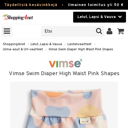
Täydellisiä kesävinkkejä
-
Ilmainen toimitus yli 50 €
Lelut, Lapsi & Vauva
ERKKEJÄ
Kauneudenhoito
JAT
UOTTEITA
Piilolinssit
Shopping4net
»
Lelut, Lapsi & Vauva
»
Lastenvaatteet
»
Uima-asut & UV-vaatteet
»
Vimse Swim Diaper High Waist Pink Shapes
Luontaistuotteet
u
Apteekki
lumateriaalit
Vimse Swim Diaper High Waist Pink Shapes
atteet
lusetti
lukirjat
Fitness
kirjat
t
Koti & Sisustus
gingsit
rvikkeet
rjat
atteet & Sukat
Lelut, Lapsi & Vauva
luvaha
Tuotemerkkejä
ja maalaa
Kampanjat
otteet