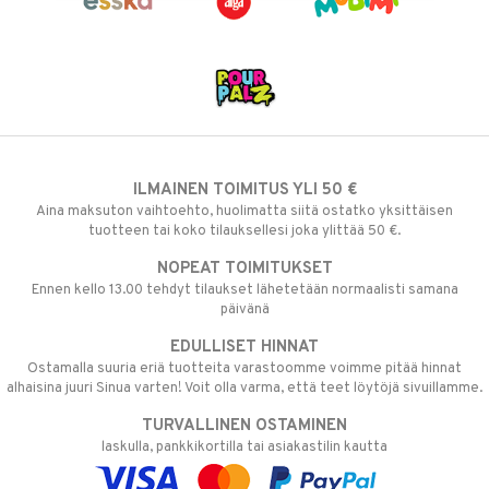
 MASKS
kemon
ållan
er Mario
ru & Pesonen
ILMAINEN TOIMITUS YLI 50 €
Aina maksuton vaihtoehto, huolimatta siitä ostatko yksittäisen
tuotteen tai koko tilauksellesi joka ylittää 50 €.
NOPEAT TOIMITUKSET
Ennen kello 13.00 tehdyt tilaukset lähetetään normaalisti samana
päivänä
EDULLISET HINNAT
Ostamalla suuria eriä tuotteita varastoomme voimme pitää hinnat
alhaisina juuri Sinua varten! Voit olla varma, että teet löytöjä sivuillamme.
TURVALLINEN OSTAMINEN
laskulla, pankkikortilla tai asiakastilin kautta