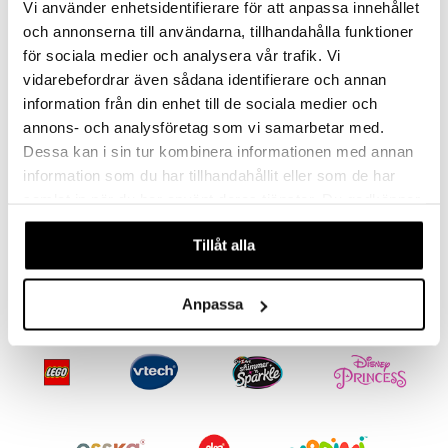
ney Prinsessat
ettävät lelut
Vi använder enhetsidentifierare för att anpassa innehållet
ic
och annonserna till användarna, tillhandahålla funktioner
eli
för sociala medier och analysera vår trafik. Vi
zen
vidarebefordrar även sådana identifierare och annan
information från din enhet till de sociala medier och
mähäkkimies
annons- och analysföretag som vi samarbetar med.
ry Potter
Dessa kan i sin tur kombinera informationen med annan
lo Kitty
information som du har tillhandahållit eller som de har
Swimpy UV-Puku Peppi Turkoosi
samlat in när du har använt deras tjänster. Du godkänner
.L.
SWIMPY
våra cookies vid fortsatt användande av vår webbplats.
mmi Lehmä
Tillåt alla
24,90
€
le
Anpassa
umi
le
 Patrol
pi Pitkätossu
sa Possu