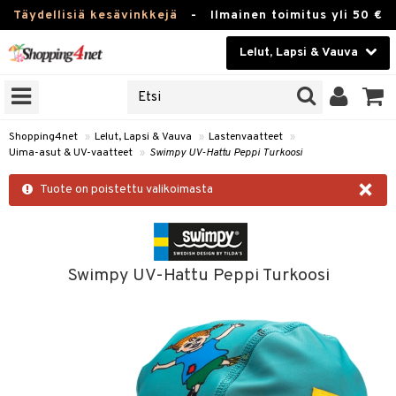
Täydellisiä kesävinkkejä
-
Ilmainen toimitus yli 50 €
Lelut, Lapsi & Vauva
ERKKEJÄ
Kauneudenhoito
JAT
UOTTEITA
Piilolinssit
Shopping4net
»
Lelut, Lapsi & Vauva
»
Lastenvaatteet
»
Uima-asut & UV-vaatteet
»
Swimpy UV-Hattu Peppi Turkoosi
Luontaistuotteet
u
×
Tuote on poistettu valikoimasta
Apteekki
lumateriaalit
atteet
lusetti
lukirjat
Fitness
kirjat
t
Koti & Sisustus
Swimpy UV-Hattu Peppi Turkoosi
gingsit
rvikkeet
rjat
atteet & Sukat
Lelut, Lapsi & Vauva
luvaha
Tuotemerkkejä
ja maalaa
Kampanjat
otteet