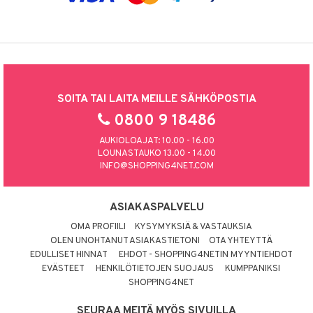
SOITA TAI LAITA MEILLE SÄHKÖPOSTIA
0800 9 18486
AUKIOLOAJAT: 10.00 - 16.00
LOUNASTAUKO 13.00 - 14.00
INFO@SHOPPING4NET.COM
ASIAKASPALVELU
OMA PROFIILI
KYSYMYKSIÄ & VASTAUKSIA
OLEN UNOHTANUT ASIAKASTIETONI
OTA YHTEYTTÄ
EDULLISET HINNAT
EHDOT - SHOPPING4NETIN MYYNTIEHDOT
EVÄSTEET
HENKILÖTIETOJEN SUOJAUS
KUMPPANIKSI
SHOPPING4NET
SEURAA MEITÄ MYÖS SIVUILLA