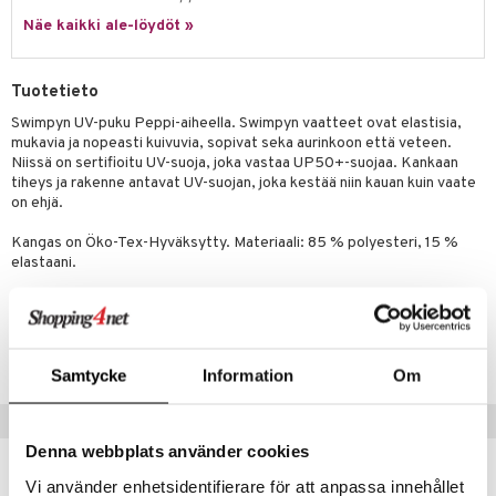
ney Prinsessat
ettävät lelut
Näe kaikki ale-löydöt »
ic
eli
zen
Tuotetieto
mähäkkimies
Swimpyn UV-puku Peppi-aiheella. Swimpyn vaatteet ovat elastisia,
mukavia ja nopeasti kuivuvia, sopivat seka aurinkoon että veteen.
ry Potter
Niissä on sertifioitu UV-suoja, joka vastaa UP50+-suojaa. Kankaan
tiheys ja rakenne antavat UV-suojan, joka kestää niin kauan kuin vaate
lo Kitty
on ehjä.
.L.
Kangas on Öko-Tex-Hyväksytty. Materiaali: 85 % polyesteri, 15 %
elastaani.
mmi Lehmä
le
Tuotenumero
umi
TSW24-1-7B
Samtycke
Information
Om
le
 Patrol
Suositut tuotteet
Denna webbplats använder cookies
pi Pitkätossu
Vi använder enhetsidentifierare för att anpassa innehållet
sa Possu