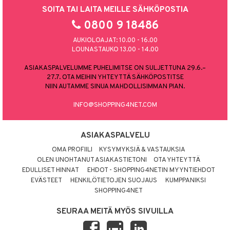
SOITA TAI LAITA MEILLE SÄHKÖPOSTIA
0800 9 18486
AUKIOLOAJAT: 10.00 - 16.00
LOUNASTAUKO 13.00 - 14.00
ASIAKASPALVELUMME PUHELIMITSE ON SULJETTUNA 29.6.–
27.7. OTA MEIHIN YHTEYTTÄ SÄHKÖPOSTITSE
NIIN AUTAMME SINUA MAHDOLLISIMMAN PIAN.
INFO@SHOPPING4NET.COM
ASIAKASPALVELU
OMA PROFIILI
KYSYMYKSIÄ & VASTAUKSIA
OLEN UNOHTANUT ASIAKASTIETONI
OTA YHTEYTTÄ
EDULLISET HINNAT
EHDOT - SHOPPING4NETIN MYYNTIEHDOT
EVÄSTEET
HENKILÖTIETOJEN SUOJAUS
KUMPPANIKSI
SHOPPING4NET
SEURAA MEITÄ MYÖS SIVUILLA