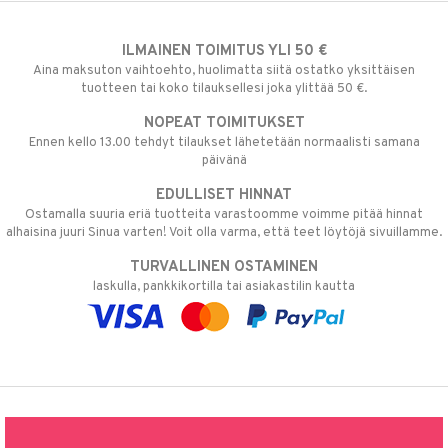
ILMAINEN TOIMITUS YLI 50 €
Aina maksuton vaihtoehto, huolimatta siitä ostatko yksittäisen
tuotteen tai koko tilauksellesi joka ylittää 50 €.
NOPEAT TOIMITUKSET
Ennen kello 13.00 tehdyt tilaukset lähetetään normaalisti samana
päivänä
EDULLISET HINNAT
Ostamalla suuria eriä tuotteita varastoomme voimme pitää hinnat
alhaisina juuri Sinua varten! Voit olla varma, että teet löytöjä sivuillamme.
TURVALLINEN OSTAMINEN
laskulla, pankkikortilla tai asiakastilin kautta