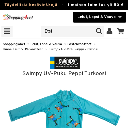
Täydellisiä kesävinkkejä
-
Ilmainen toimitus yli 50 €
Lelut, Lapsi & Vauva
ERKKEJÄ
Kauneudenhoito
JAT
UOTTEITA
Piilolinssit
Shopping4net
»
Lelut, Lapsi & Vauva
»
Lastenvaatteet
»
Uima-asut & UV-vaatteet
»
Swimpy UV-Puku Peppi Turkoosi
Luontaistuotteet
u
Apteekki
lumateriaalit
Swimpy UV-Puku Peppi Turkoosi
atteet
lusetti
lukirjat
Fitness
kirjat
t
Koti & Sisustus
gingsit
rvikkeet
rjat
atteet & Sukat
Lelut, Lapsi & Vauva
luvaha
Tuotemerkkejä
ja maalaa
Kampanjat
otteet