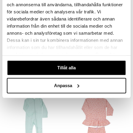
och annonserna till användarna, tillhandahålla funktioner
 MASKS
för sociala medier och analysera vår trafik. Vi
vidarebefordrar även sådana identifierare och annan
kemon
information från din enhet till de sociala medier och
ållan
annons- och analysföretag som vi samarbetar med.
er Mario
Dessa kan i sin tur kombinera informationen med annan
Saatavana useana vaihtoehtona
Saatavana useana vaihtoehtona
information som du har tillhandahållit eller som de har
ru & Pesonen
samlat in när du har använt deras tjänster. Du godkänner
Geggamoja UV-peitto 50+
Geggamoja UV-aurinkolippis Minttu
GEGGAMOJA
GEGGAMOJA
våra cookies vid fortsatt användande av vår webbplats.
Tillåt alla
29,89
19,90
€
€
Anpassa