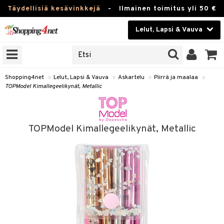
Täydellisiä kesävinkkejä
-
Ilmainen toimitus yli 50 €
Lelut, Lapsi & Vauva
ERKKEJÄ
Kauneudenhoito
JAT
UOTTEITA
Piilolinssit
Shopping4net
»
Lelut, Lapsi & Vauva
»
Askartelu
»
Piirrä ja maalaa
»
TOPModel Kimallegeelikynät, Metallic
Luontaistuotteet
u
Apteekki
lumateriaalit
TOPModel Kimallegeelikynät, Metallic
lusetti
Fitness
Koti & Sisustus
rvikkeet
Lelut, Lapsi & Vauva
luvaha
Tuotemerkkejä
ja maalaa
Kampanjat