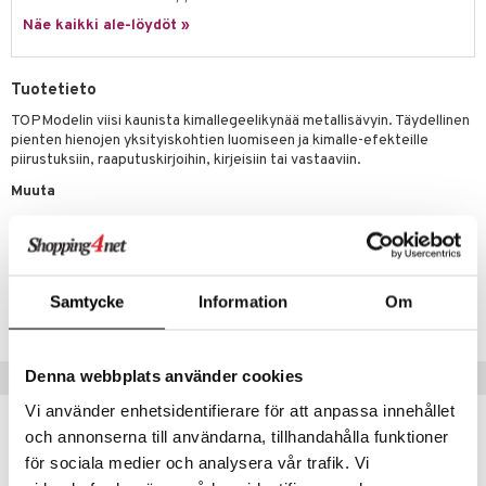
ney Prinsessat
ettävät lelut
Näe kaikki ale-löydöt »
ic
eli
zen
Tuotetieto
mähäkkimies
TOPModelin viisi kaunista kimallegeelikynää metallisävyin. Täydellinen
pienten hienojen yksityiskohtien luomiseen ja kimalle-efekteille
ry Potter
piirustuksiin, raaputuskirjoihin, kirjeisiin tai vastaaviin.
lo Kitty
Muuta
+4 v
.L.
mmi Lehmä
Tuotenumero
le
Samtycke
Information
Om
TTM67-1-XX
umi
le
Denna webbplats använder cookies
Suositut tuotteet
Vi använder enhetsidentifierare för att anpassa innehållet
 Patrol
uutuus
och annonserna till användarna, tillhandahålla funktioner
pi Pitkätossu
för sociala medier och analysera vår trafik. Vi
sa Possu