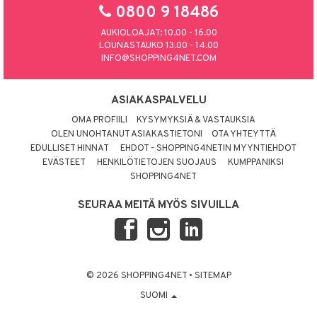
0800 9 18486
AUKIOLOAJAT: 10.00 - 16.00
LOUNASTAUKO 13.00 - 14.00
INFO@SHOPPING4NET.COM
ASIAKASPALVELU
OMA PROFIILI
KYSYMYKSIÄ & VASTAUKSIA
OLEN UNOHTANUT ASIAKASTIETONI
OTA YHTEYTTÄ
EDULLISET HINNAT
EHDOT - SHOPPING4NETIN MYYNTIEHDOT
EVÄSTEET
HENKILÖTIETOJEN SUOJAUS
KUMPPANIKSI
SHOPPING4NET
SEURAA MEITÄ MYÖS SIVUILLA
© 2026 SHOPPING4NET
•
SITEMAP
SUOMI