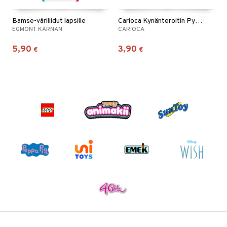
Bamse-väriliidut lapsille
Carioca Kynänteroitin Pyyhekumin kera
EGMONT KÄRNAN
CARIOCA
5,90
3,90
€
€