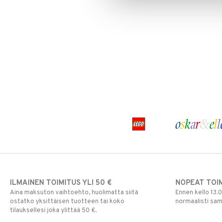
Paw Patrol
Peppi Pitkätossu
Pipsa Possu
PJ MASKS
Pokemon
Skrållan
Super Mario
Viiru & Pesonen
ILMAINEN TOIMITUS YLI 50 €
NOPEAT TOI
Aina maksuton vaihtoehto, huolimatta siitä
Ennen kello 13.
ostatko yksittäisen tuotteen tai koko
normaalisti sa
tilauksellesi joka ylittää 50 €.