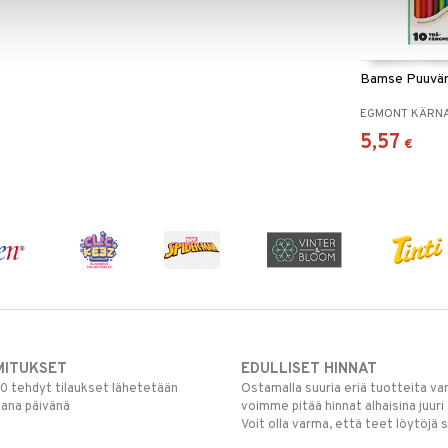
Bamse Puuvär
EGMONT KÄRN
5,57
€
MITUKSET
EDULLISET HINNAT
00 tehdyt tilaukset lähetetään
Ostamalla suuria eriä tuotteita 
mana päivänä
voimme pitää hinnat alhaisina juuri
Voit olla varma, että teet löytöjä 