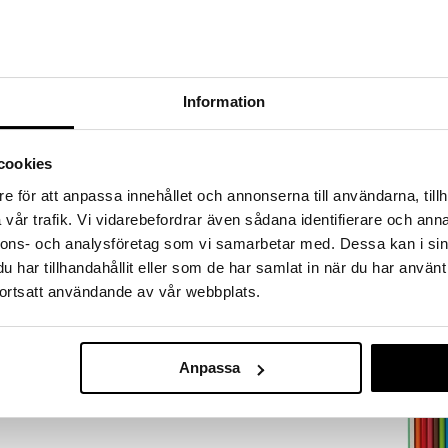
sä kanssa!
yttää maalaamiseen paperille, kartongille, puulle,
enellä ym. Laimenna vedellä tarpeen mukaan.
Information
mmän sotkua varten!
cookies
e för att anpassa innehållet och annonserna till användarna, tillh
vår trafik. Vi vidarebefordrar även sådana identifierare och anna
Bamse Jumbo-
nnons- och analysföretag som vi samarbetar med. Dessa kan i sin
EGMONT KÄRN
har tillhandahållit eller som de har samlat in när du har använt
3,90
ortsatt användande av vår webbplats.
€
Anpassa