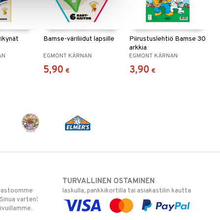
ikynät
Bamse-väriliidut lapsille
Piirustuslehtiö Bamse 30
arkkia
AN
EGMONT KÄRNAN
EGMONT KÄRNAN
5,90
3,90
€
€
TURVALLINEN OSTAMINEN
varastoomme
laskulla, pankkikortilla tai asiakastilin kautta
 Sinua varten!
sivuillamme.