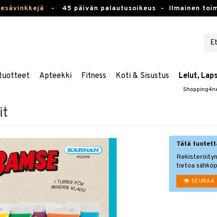
kesävinkkejä
-
45 päivän palautusoikeus -
Ilmainen toim
tuotteet
Apteekki
Fitness
Koti & Sisustus
Lelut, Lap
Shopping4n
it
Tätä tuotetta
Rekisteröityn
tietoa sähköp
SEURAA