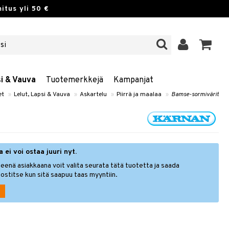
itus yli 50 €
si & Vauva
Tuotemerkkejä
Kampanjat
et
»
Lelut, Lapsi & Vauva
»
Askartelu
»
Piirrä ja maalaa
»
Bamse-sormivärit
 ei voi ostaa juuri nyt.
eenä asiakkaana voit valita seurata tätä tuotetta ja saada
ostitse kun sitä saapuu taas myyntiin.