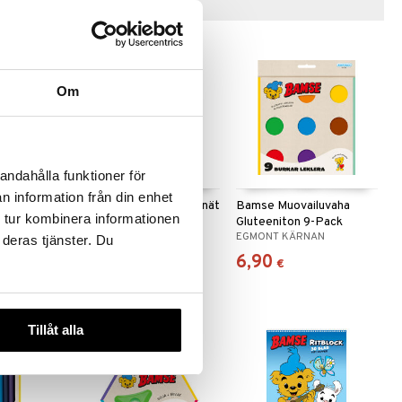
Vinkkejä sinulle
Om
andahålla funktioner för
n information från din enhet
värikynät
Bamse kaksiväriset kynät
Bamse Muovailuvaha
 tur kombinera informationen
Gluteeniton 9-Pack
AN
EGMONT KÄRNAN
EGMONT KÄRNAN
 deras tjänster. Du
6,98
6,90
€
€
Tillåt alla