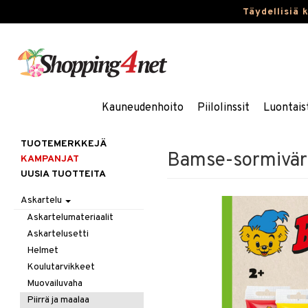
Täydellisiä 
Kauneudenhoito
Piilolinssit
Luontais
TUOTEMERKKEJÄ
Bamse-sormivär
KAMPANJAT
UUSIA TUOTTEITA
Askartelu
Askartelumateriaalit
Askartelusetti
Helmet
Koulutarvikkeet
Muovailuvaha
Piirrä ja maalaa