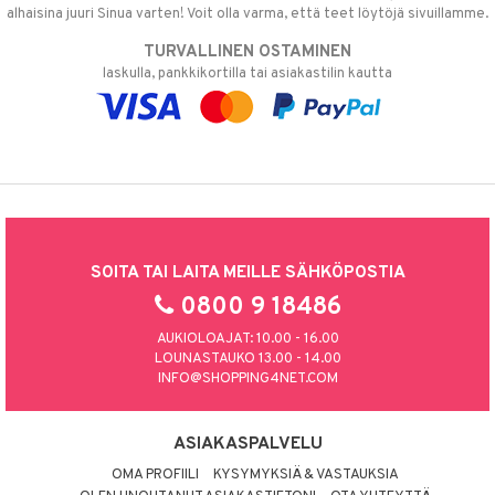
alhaisina juuri Sinua varten! Voit olla varma, että teet löytöjä sivuillamme.
TURVALLINEN OSTAMINEN
laskulla, pankkikortilla tai asiakastilin kautta
SOITA TAI LAITA MEILLE SÄHKÖPOSTIA
0800 9 18486
AUKIOLOAJAT: 10.00 - 16.00
LOUNASTAUKO 13.00 - 14.00
INFO@SHOPPING4NET.COM
ASIAKASPALVELU
OMA PROFIILI
KYSYMYKSIÄ & VASTAUKSIA