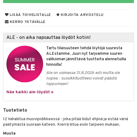
aunutarvikkeita
leich-Wild Life
it & Tarvikkeet
GO Bluey
vous
y Born
oti
le
LISÄÄ TOIVELISTALLE
KIRJOITA ARVOSTELU
 Zhu Pets
O City
bie
ndby
ossa
elut
na/Äiti
KERRO YSTÄVÄLLE
O Classic
comelon
dby Tukholma
kut
kaus & imetys
bil
us
ALE - on aika napsauttaa löydöt kotiin!
O Creator
ney Prinsessat
umi
eenvarjot
istelu
ut
nen
Tartu tilaisuuteen tehdä löytöjä suuresta
GO Disney
by's Dollhouse
pi Laiva
mput
o
lalaput
ohjattavat
keet
ALEstamme. Juuri nyt tarjoamme suuren
valikoiman jännittäviä tuotteita alennetuilla
O Disney Princess
py Friends
pi Pitkätossu Huvikumpu
ten Huonekalut
badabado
ten aterimet
inkolasit
a & Palikat
ta
hinnoilla!
GO DUPLO
.L.
Ale on voimassa 31.8.2026 asti mutta ole
tot
ki
ka- & Säilytyslaatikot
ut ja lakit
O Builder
ysitterit
tuja hahmoja
isuus
nopea - suosikkituotteesi voivat päästä
O Friends
gtoys
loppumaan!
lytys
tipullot & Tarvikkeet
starvikkeita
omag
uviltti
ot
kit
Näe kaikki ale-löydöt »
O Minecraft
entarvikkeita
gyn vaatteet
ipullot & Tarvikkeet
ut
gformers
iilit
blarna
taleikit
elut
GO Ninjago
ens Barn
ut
ikat
ulelut & helistimet
tman
oleikit
neuvot
Tuotetieto
GO Speed Champions
ållan
apussit
kalut
uvajumppa
libompa
opelit
iviteettilelut
12 Vahaliitua muovipidikkeessä - joka pitää liidut ehjinä ja estää väriä
GO Spidey
päätymästä suoraan käteen. Kierrä liitua esiin tarpeen mukaan.
ffi Love
ney
elyvaunut
Muuta
O Super Heroes
mintahahmot