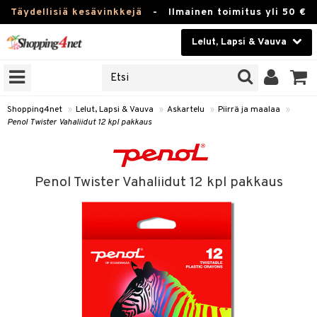
Täydellisiä kesävinkkejä
-
Ilmainen toimitus yli 50 €
Lelut, Lapsi & Vauva
ERKKEJÄ
Kauneudenhoito
JAT
UOTTEITA
Piilolinssit
Shopping4net
»
Lelut, Lapsi & Vauva
»
Askartelu
»
Piirrä ja maalaa
»
Penol Twister Vahaliidut 12 kpl pakkaus
Luontaistuotteet
u
Apteekki
lumateriaalit
Penol Twister Vahaliidut 12 kpl pakkaus
lusetti
Fitness
Koti & Sisustus
rvikkeet
Lelut, Lapsi & Vauva
luvaha
Tuotemerkkejä
ja maalaa
Kampanjat