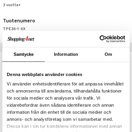
ney Prinsessat
ettävät lelut
3 vuotta+
ic
eli
Tuotenumero
zen
TPE36-1-XX
mähäkkimies
ry Potter
Vinkkejä sinulle
lo Kitty
Samtycke
Information
Om
.L.
mmi Lehmä
Denna webbplats använder cookies
le
Vi använder enhetsidentifierare för att anpassa innehållet
och annonserna till användarna, tillhandahålla funktioner
umi
för sociala medier och analysera vår trafik. Vi
le
vidarebefordrar även sådana identifierare och annan
 Patrol
information från din enhet till de sociala medier och
annons- och analysföretag som vi samarbetar med.
pi Pitkätossu
Penol Jumbo Värikynät 8-pack
Penol Leveäkärkiset Kuitukynät 10 kpl pakkaus
Dessa kan i sin tur kombinera informationen med annan
PENOL
PENOL
sa Possu