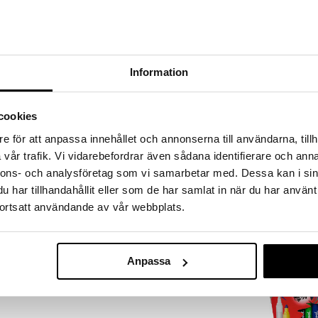
a löydöt kotiin!
isuuteen tehdä löytöjä suuresta ALEstamme. Juuri
mme suuren valikoiman jännittäviä tuotteita
a hinnoilla!
Information
massa 31.8.2026 asti mutta ole nopea -
otteesi voivat päästä loppumaan!
i ale-löydöt »
cookies
e för att anpassa innehållet och annonserna till användarna, tillh
vår trafik. Vi vidarebefordrar även sådana identifierare och anna
Penol Jumbo V
ri värissä. Ihanteellinen piirtämiseen ja
nnons- och analysföretag som vi samarbetar med. Dessa kan i sin
pack
i ja vesipohjainen pestävä muste.
PENOL
har tillhandahållit eller som de har samlat in när du har använt
muovista. Joutsenmerkitty, takuu
4,90
ortsatt användande av vår webbplats.
€
ta.
Anpassa