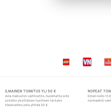
Paw Patrol
Peppi Pitkätossu
Pipsa Possu
PJ MASKS
Pokemon
Skrållan
Super Mario
Viiru & Pesonen
ILMAINEN TOIMITUS YLI 50 €
NOPEAT TOI
Aina maksuton vaihtoehto, huolimatta siitä
Ennen kello 13.
ostatko yksittäisen tuotteen tai koko
normaalisti sa
tilauksellesi joka ylittää 50 €.