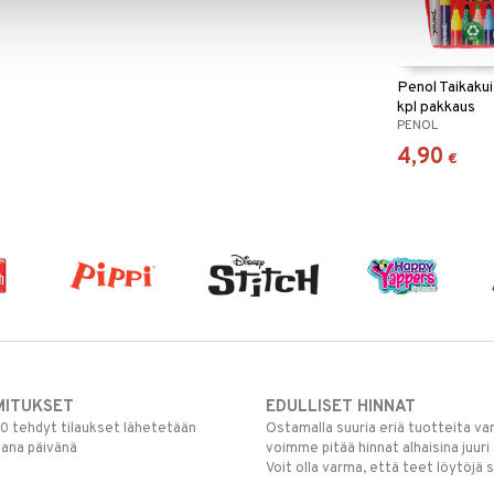
Penol Taikaku
kpl pakkaus
PENOL
4,90
€
MITUKSET
EDULLISET HINNAT
00 tehdyt tilaukset lähetetään
Ostamalla suuria eriä tuotteita 
mana päivänä
voimme pitää hinnat alhaisina juuri
Voit olla varma, että teet löytöjä 