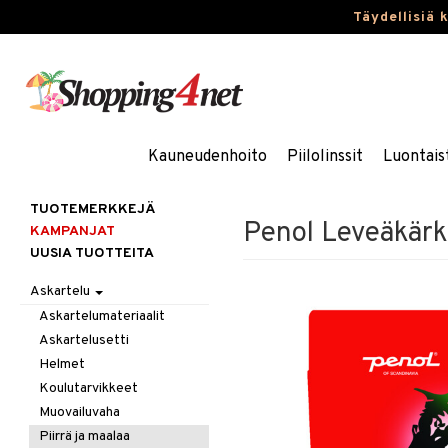
Täydellisiä 
Kauneudenhoito
Piilolinssit
Luontais
TUOTEMERKKEJÄ
Penol Leveäkärk
KAMPANJAT
UUSIA TUOTTEITA
Askartelu
Askartelumateriaalit
Askartelusetti
Helmet
Koulutarvikkeet
Muovailuvaha
Piirrä ja maalaa