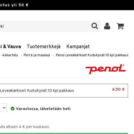
itus yli 50 €
si & Vauva
Tuotemerkkejä
Kampanjat
»
Askartelu
»
Piirrä ja maalaa
»
Penol Leveäkärkiset Kuitukynät 10 kpl pakkaus
6,50 €
Leveäkärkiset Kuitukynät 10 kpl pakkaus
Varastossa, lähetetään heti
la alkaen 4 € per kuukausi.