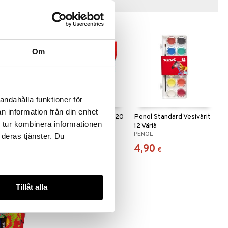
Vinkkejä sinulle
Om
andahålla funktioner för
n information från din enhet
ärikynät 8-
Penol Kuitukärkikynät 20
Penol Standard Vesivärit
 tur kombinera informationen
kpl pakkaus
12 Väriä
PENOL
PENOL
 deras tjänster. Du
5,50
4,90
€
€
Tillåt alla