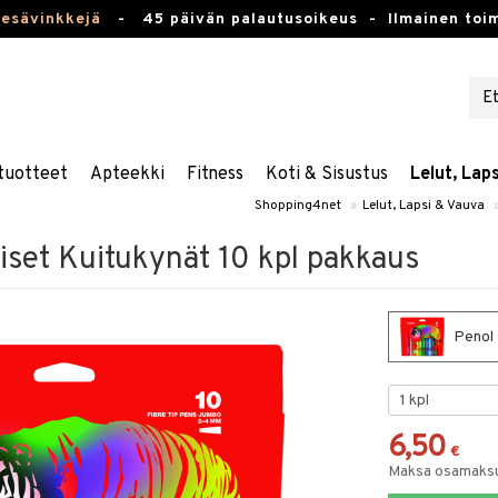
kesävinkkejä
-
45 päivän palautusoikeus -
Ilmainen toim
tuotteet
Apteekki
Fitness
Koti & Sisustus
Lelut, Lap
Shopping4net
»
Lelut, Lapsi & Vauva
iset Kuitukynät 10 kpl pakkaus
Penol 
6,50
€
Maksa osamaksul