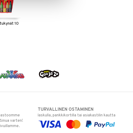
itukynät 10
TURVALLINEN OSTAMINEN
varastoomme
laskulla, pankkikortilla tai asiakastilin kautta
 Sinua varten!
sivuillamme.