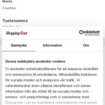
ney Prinsessat
ettävät lelut
Muuta
ic
3 vuotta+
eli
zen
Tuotenumero
mähäkkimies
TPE31-1-XX
ry Potter
lo Kitty
Vinkkejä sinulle
Samtycke
Information
Om
.L.
mmi Lehmä
Denna webbplats använder cookies
le
Vi använder enhetsidentifierare för att anpassa innehållet
umi
och annonserna till användarna, tillhandahålla funktioner
för sociala medier och analysera vår trafik. Vi
le
vidarebefordrar även sådana identifierare och annan
 Patrol
information från din enhet till de sociala medier och
pi Pitkätossu
annons- och analysföretag som vi samarbetar med.
Penol Kuitukärkikynät 20 kpl pakkaus
Penol Muoviliidut 12-pack
Dessa kan i sin tur kombinera informationen med annan
sa Possu