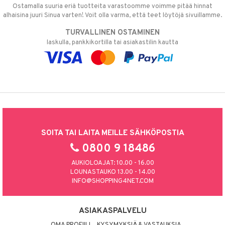
Ostamalla suuria eriä tuotteita varastoomme voimme pitää hinnat
alhaisina juuri Sinua varten! Voit olla varma, että teet löytöjä sivuillamme.
TURVALLINEN OSTAMINEN
laskulla, pankkikortilla tai asiakastilin kautta
SOITA TAI LAITA MEILLE SÄHKÖPOSTIA
0800 9 18486
AUKIOLOAJAT: 10.00 - 16.00
LOUNASTAUKO 13.00 - 14.00
INFO@SHOPPING4NET.COM
ASIAKASPALVELU
OMA PROFIILI
KYSYMYKSIÄ & VASTAUKSIA