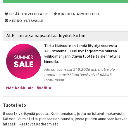
aunutarvikkeita
leich-Wild Life
it & Tarvikkeet
GO Bluey
vous
y Born
oti
le
LISÄÄ TOIVELISTALLE
KIRJOITA ARVOSTELU
 Zhu Pets
O City
bie
ndby
ossa
elut
na/Äiti
KERRO YSTÄVÄLLE
O Classic
comelon
dby Tukholma
kut
kaus & imetys
bil
us
ALE - on aika napsauttaa löydöt kotiin!
O Creator
ney Prinsessat
umi
eenvarjot
istelu
ut
nen
Tartu tilaisuuteen tehdä löytöjä suuresta
GO Disney
by's Dollhouse
pi Laiva
mput
o
lalaput
ohjattavat
keet
ALEstamme. Juuri nyt tarjoamme suuren
valikoiman jännittäviä tuotteita alennetuilla
O Disney Princess
py Friends
pi Pitkätossu Huvikumpu
ten Huonekalut
badabado
ten aterimet
inkolasit
a & Palikat
ta
hinnoilla!
GO DUPLO
.L.
Ale on voimassa 31.8.2026 asti mutta ole
tot
ki
ka- & Säilytyslaatikot
ut ja lakit
O Builder
ysitterit
tuja hahmoja
isuus
nopea - suosikkituotteesi voivat päästä
O Friends
gtoys
loppumaan!
lytys
tipullot & Tarvikkeet
starvikkeita
omag
uviltti
ot
kit
Näe kaikki ale-löydöt »
O Minecraft
entarvikkeita
gyn vaatteet
ipullot & Tarvikkeet
ut
gformers
iilit
blarna
taleikit
elut
GO Ninjago
ens Barn
ut
ikat
ulelut & helistimet
tman
oleikit
neuvot
Tuotetieto
GO Speed Champions
ållan
apussit
kalut
uvajumppa
libompa
opelit
iviteettilelut
8 suurta värikynää puusta. Kolmiomaiset, jotta ne istuvat mukavasti
GO Spidey
käteen. Valmistettu plantaasien puusta, jossa puiden annetaan kasvaa
ffi Love
ney
elyvaunut
hitaasti. Kestävät katkeamista.
O Super Heroes
mintahahmot