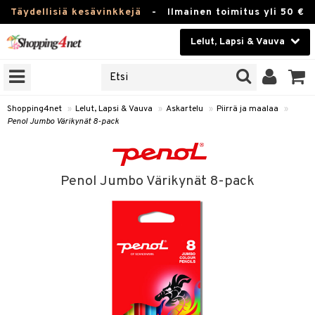
Täydellisiä kesävinkkejä
-
Ilmainen toimitus yli 50 €
Lelut, Lapsi & Vauva
ERKKEJÄ
Kauneudenhoito
JAT
UOTTEITA
Piilolinssit
Shopping4net
»
Lelut, Lapsi & Vauva
»
Askartelu
»
Piirrä ja maalaa
»
Penol Jumbo Värikynät 8-pack
Luontaistuotteet
u
Apteekki
lumateriaalit
Penol Jumbo Värikynät 8-pack
lusetti
Fitness
Koti & Sisustus
rvikkeet
Lelut, Lapsi & Vauva
luvaha
Tuotemerkkejä
ja maalaa
Kampanjat