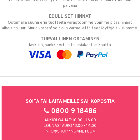
Ennen kello 13.00 tehdyt tilaukset lähetetään normaalisti samana
päivänä
EDULLISET HINNAT
Ostamalla suuria eriä tuotteita varastoomme voimme pitää hinnat
alhaisina juuri Sinua varten! Voit olla varma, että teet löytöjä sivuillamme.
TURVALLINEN OSTAMINEN
laskulla, pankkikortilla tai asiakastilin kautta
SOITA TAI LAITA MEILLE SÄHKÖPOSTIA
0800 9 18486
AUKIOLOAJAT: 10.00 - 16.00
LOUNASTAUKO 13.00 - 14.00
INFO@SHOPPING4NET.COM