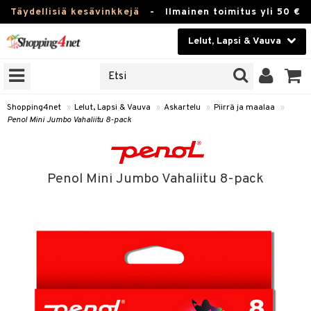
Täydellisiä kesävinkkejä
-
Ilmainen toimitus yli 50 €
Lelut, Lapsi & Vauva
ERKKEJÄ
Kauneudenhoito
JAT
UOTTEITA
Piilolinssit
Shopping4net
»
Lelut, Lapsi & Vauva
»
Askartelu
»
Piirrä ja maalaa
»
Penol Mini Jumbo Vahaliitu 8-pack
Luontaistuotteet
u
Apteekki
lumateriaalit
Penol Mini Jumbo Vahaliitu 8-pack
lusetti
Fitness
Koti & Sisustus
rvikkeet
Lelut, Lapsi & Vauva
luvaha
Tuotemerkkejä
ja maalaa
Kampanjat