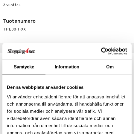
ney Prinsessat
ettävät lelut
3 vuotta+
ic
eli
Tuotenumero
zen
TPE38-1-XX
mähäkkimies
ry Potter
Vinkkejä sinulle
lo Kitty
.L.
Samtycke
Information
Om
mmi Lehmä
le
Denna webbplats använder cookies
umi
Vi använder enhetsidentifierare för att anpassa innehållet
le
och annonserna till användarna, tillhandahålla funktioner
för sociala medier och analysera vår trafik. Vi
 Patrol
vidarebefordrar även sådana identifierare och annan
pi Pitkätossu
Penol Leveäkärkiset Kuitukynät 10 kpl pakkaus
Penol Mini Jumbo Vahaliitu 8-pack
information från din enhet till de sociala medier och
PENOL
PENOL
annons- och analysföretag som vi samarbetar med.
sa Possu