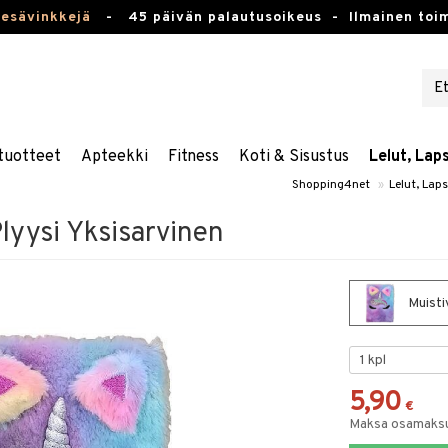
kesävinkkejä
-
45 päivän palautusoikeus -
Ilmainen toim
tuotteet
Apteekki
Fitness
Koti & Sisustus
Lelut, Lap
Shopping4net
»
Lelut, Lap
lyysi Yksisarvinen
Muisti
5,90
€
Maksa osamaksul