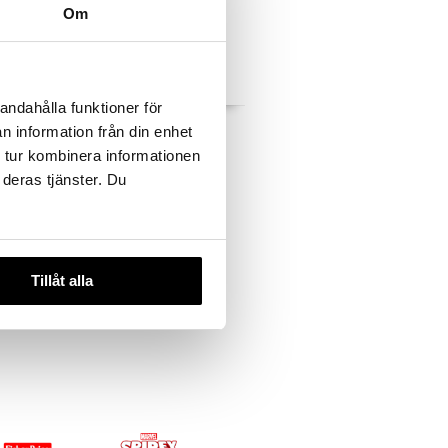
Om
andahålla funktioner för
 Plyysi
Muistivihko A5 Plyysi
n information från din enhet
Sydän
 tur kombinera informationen
SUNTOY
 deras tjänster. Du
5,90
€
Tillåt alla