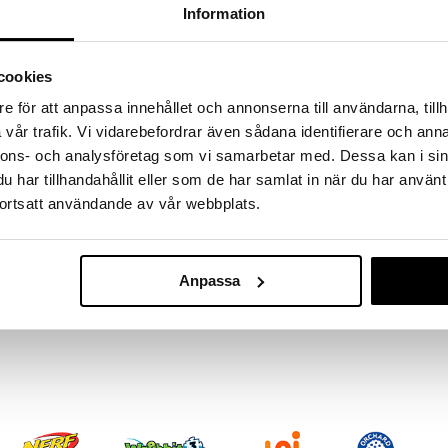
massa 31.8.2026 asti mutta ole nopea -
Information
otteesi voivat päästä loppumaan!
i ale-löydöt »
cookies
e för att anpassa innehållet och annonserna till användarna, tillh
Muistivihko A5
vår trafik. Vi vidarebefordrar även sådana identifierare och anna
on ihana muistikirja viivoitetuin sivuin. Kirjan kansi
Juoma
isin ja violetein sävyin. Kannen kuvassa näkyy
nnons- och analysföretag som vi samarbetar med. Dessa kan i sin
SUNTOY
min ripsin, pörröisin korvin ja sillä on kaunis,
har tillhandahållit eller som de har samlat in när du har använt
5,90
€
ortsatt användande av vår webbplats.
Anpassa