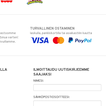
TURVALLINEN OSTAMINEN
varastoomme
laskulla, pankkikortilla tai asiakastilin kautta
 Sinua varten!
sivuillamme.
ILLA
ILMOITTAUDU UUTISKIRJEEMME
SAAJAKSI
NIMESI:
SÄHKÖPOSTIOSOITTEESI: