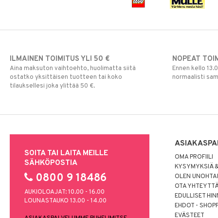
Paw Patrol
Peppi Pitkätossu
Pipsa Possu
PJ MASKS
Pokemon
ILMAINEN TOIMITUS YLI 50 €
NOPEAT TOI
Aina maksuton vaihtoehto, huolimatta siitä
Ennen kello 13.
Skrållan
ostatko yksittäisen tuotteen tai koko
normaalisti sa
Super Mario
tilauksellesi joka ylittää 50 €.
Viiru & Pesonen
ASIAKASPA
SOITA TAI LAITA MEILLE
OMA PROFIILI
SÄHKÖPOSTIA
KYSYMYKSIÄ &
0800 9 18486
OLEN UNOHTAN
OTA YHTEYTT
AUKIOLOAJAT: 10.00 - 16.00
EDULLISET HI
LOUNASTAUKO 13.00 - 14.00
EHDOT - SHOP
EVÄSTEET