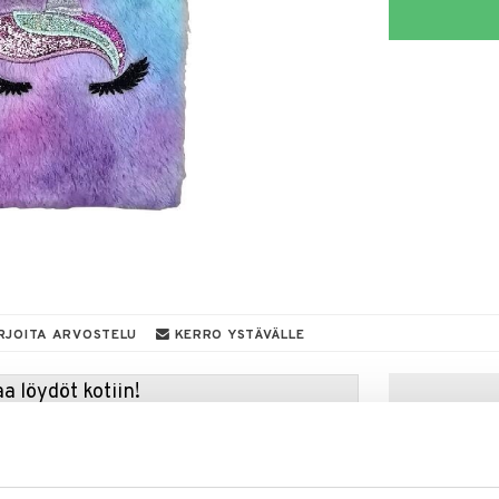
RJOITA ARVOSTELU
KERRO YSTÄVÄLLE
a löydöt kotiin!
isuuteen tehdä löytöjä suuresta ALEstamme. Juuri
mme suuren valikoiman jännittäviä tuotteita
a hinnoilla!