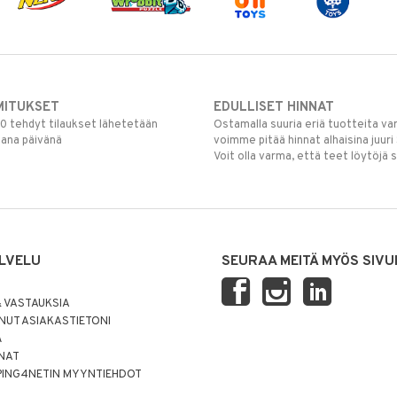
MITUKSET
EDULLISET HINNAT
00 tehdyt tilaukset lähetetään
Ostamalla suuria eriä tuotteita 
mana päivänä
voimme pitää hinnat alhaisina juuri
Voit olla varma, että teet löytöjä 
LVELU
SEURAA MEITÄ MYÖS SIVU
 VASTAUKSIA
UT ASIAKASTIETONI
Ä
NNAT
PING4NETIN MYYNTIEHDOT