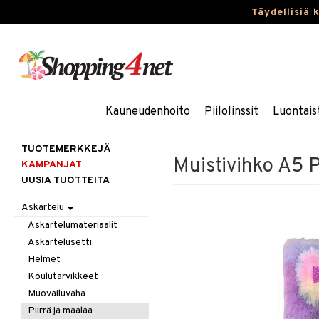
Täydellisiä 
Kauneudenhoito
Piilolinssit
Luontais
TUOTEMERKKEJÄ
Muistivihko A5 P
KAMPANJAT
UUSIA TUOTTEITA
Askartelu
Askartelumateriaalit
Askartelusetti
Helmet
Koulutarvikkeet
Muovailuvaha
Piirrä ja maalaa