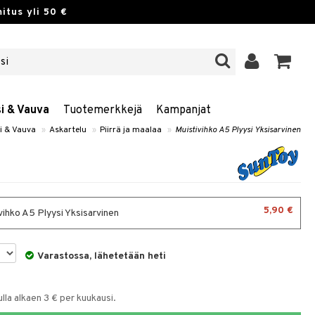
itus yli 50 €
si & Vauva
Tuotemerkkejä
Kampanjat
si & Vauva
»
Askartelu
»
Piirrä ja maalaa
»
Muistivihko A5 Plyysi Yksisarvinen
5,90 €
vihko A5 Plyysi Yksisarvinen
Varastossa, lähetetään heti
la alkaen 3 € per kuukausi.