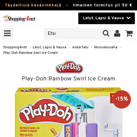
Täydellisiä kesävinkkejä
-
Ilmainen toimitus yli 50 €
Lelut, Lapsi & Vauva
ERKKEJÄ
Kauneudenhoito
JAT
UOTTEITA
Piilolinssit
Shopping4net
»
Lelut, Lapsi & Vauva
»
Askartelu
»
Muovailuvaha
»
Play-Doh Rainbow Swirl Ice Cream
Luontaistuotteet
u
Apteekki
lumateriaalit
Play-Doh Rainbow Swirl Ice Cream
lusetti
Fitness
Koti & Sisustus
-15%
rvikkeet
Lelut, Lapsi & Vauva
luvaha
Tuotemerkkejä
ja maalaa
Kampanjat