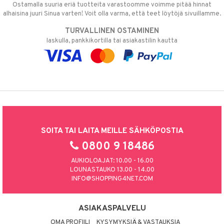
Ostamalla suuria eriä tuotteita varastoomme voimme pitää hinnat
alhaisina juuri Sinua varten! Voit olla varma, että teet löytöjä sivuillamme.
TURVALLINEN OSTAMINEN
laskulla, pankkikortilla tai asiakastilin kautta
SOITA TAI LAITA MEILLE SÄHKÖPOSTIA
0800 9 18486
AUKIOLOAJAT: 10.00 - 16.00
LOUNASTAUKO 13.00 - 14.00
INFO@SHOPPING4NET.COM
ASIAKASPALVELU
OMA PROFIILI
KYSYMYKSIÄ & VASTAUKSIA