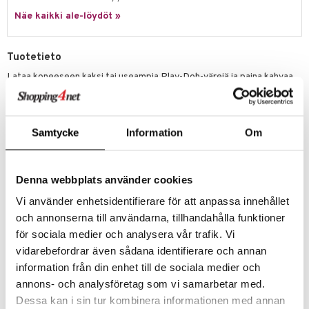
ney Prinsessat
ettävät lelut
Näe kaikki ale-löydöt »
ic
eli
zen
Tuotetieto
mähäkkimies
Lataa koneeseen kaksi tai useampia Play-Doh-värejä ja paina kahvaa
alas täyttääksesi pyörivän kupin tai tötterön sateenkaaren väreillä
ry Potter
reunustetulla leikkijäätelöllä.
Tee leikkiströsseleitä ja muuta ruokaa Play-Dohista, kuten rinkeleitä,
lo Kitty
upeita hedelmiä ja hassuja karkkeja, joilla voit koristella jäätelön. Tämä
Samtycke
Information
Om
jäätelöleikkisetti sisältää lusikan, leikkiveitsen, strösselikauhan,
.L.
lautasen, tötterön ja kannellisen kupin, jotta lapset voivat leikkiä
jäätelökioskia ja tarjoilla Play-Doh-luomuksiaan.
mmi Lehmä
Denna webbplats använder cookies
Tämä Play-Doh-sarja sisältää 284 g Play-Doh-muovailuvahaa, mukaan
le
Vi använder enhetsidentifierare för att anpassa innehållet
lukien kolme kaksiväristä purkkia, joilla voi luoda monivärisiä
umi
jäätelöefektejä ja koristeita.
och annonserna till användarna, tillhandahålla funktioner
Muuta
för sociala medier och analysera vår trafik. Vi
le
vidarebefordrar även sådana identifierare och annan
3 vuotta+
 Patrol
information från din enhet till de sociala medier och
annons- och analysföretag som vi samarbetar med.
pi Pitkätossu
Tuotenumero
Dessa kan i sin tur kombinera informationen med annan
sa Possu