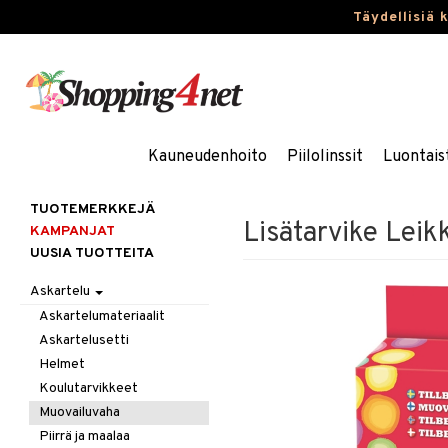
Täydellisiä 
Kauneudenhoito
Piilolinssit
Luontais
TUOTEMERKKEJÄ
Lisätarvike Leikk
KAMPANJAT
UUSIA TUOTTEITA
Askartelu
Askartelumateriaalit
Askartelusetti
Helmet
Koulutarvikkeet
Muovailuvaha
Piirrä ja maalaa