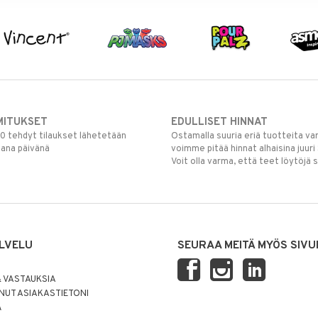
MITUKSET
EDULLISET HINNAT
00 tehdyt tilaukset lähetetään
Ostamalla suuria eriä tuotteita 
mana päivänä
voimme pitää hinnat alhaisina juuri
Voit olla varma, että teet löytöjä 
LVELU
SEURAA MEITÄ MYÖS SIVU
 VASTAUKSIA
UT ASIAKASTIETONI
Ä