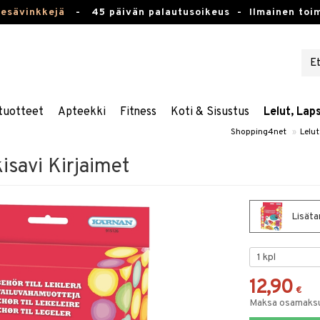
kesävinkkejä
-
45 päivän palautusoikeus -
Ilmainen toim
tuotteet
Apteekki
Fitness
Koti & Sisustus
Lelut, Lap
Shopping4net
»
Lelut
isavi Kirjaimet
Lisätar
12,90
€
Maksa osamaksul