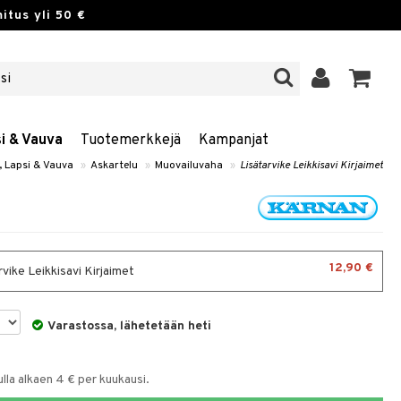
itus yli 50 €
si & Vauva
Tuotemerkkejä
Kampanjat
, Lapsi & Vauva
»
Askartelu
»
Muovailuvaha
»
Lisätarvike Leikkisavi Kirjaimet
12,90 €
vike Leikkisavi Kirjaimet
Varastossa, lähetetään heti
la alkaen 4 € per kuukausi.