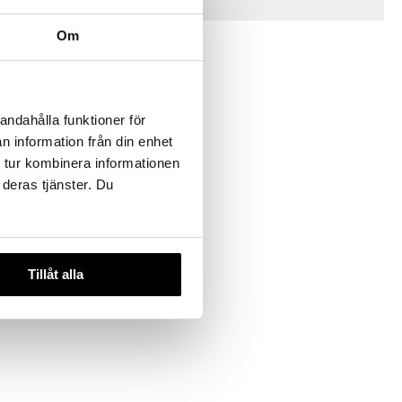
Vinkkejä sinulle
Om
andahålla funktioner för
n information från din enhet
 tur kombinera informationen
 deras tjänster. Du
ikkisavi
AN
Tillåt alla