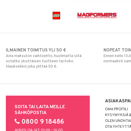
Paw Patrol
Peppi Pitkätossu
Pipsa Possu
PJ MASKS
Pokemon
Skrållan
Super Mario
ILMAINEN TOIMITUS YLI 50 €
NOPEAT TOI
Viiru & Pesonen
Aina maksuton vaihtoehto, huolimatta siitä
Ennen kello 13.
ostatko yksittäisen tuotteen tai koko
normaalisti sa
tilauksellesi joka ylittää 50 €.
ASIAKASPA
SOITA TAI LAITA MEILLE
OMA PROFIILI
SÄHKÖPOSTIA
KYSYMYKSIÄ &
0800 9 18486
OLEN UNOHTAN
OTA YHTEYTT
AUKIOLOAJAT: 10.00 - 16.00