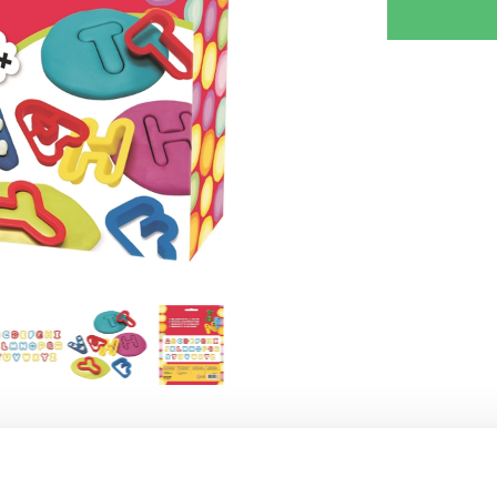
RJOITA ARVOSTELU
KERRO YSTÄVÄLLE