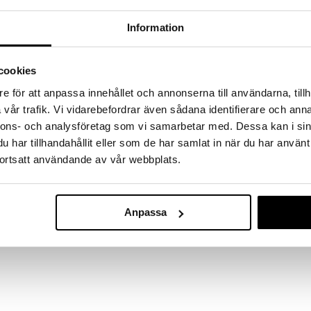
a löydöt kotiin!
Information
isuuteen tehdä löytöjä suuresta ALEstamme. Juuri
mme suuren valikoiman jännittäviä tuotteita
a hinnoilla!
cookies
massa 31.8.2026 asti mutta ole nopea -
otteesi voivat päästä loppumaan!
e för att anpassa innehållet och annonserna till användarna, tillh
i ale-löydöt »
vår trafik. Vi vidarebefordrar även sådana identifierare och anna
nnons- och analysföretag som vi samarbetar med. Dessa kan i sin
har tillhandahållit eller som de har samlat in när du har använt
Lisätarvike Le
ortsatt användande av vår webbplats.
sältää 26 kirjainmuottia (A-Z).
Työväline
EGMONT KÄRN
11,90
€
Anpassa