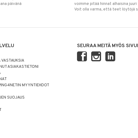
mana päivänä
voimme pitää hinnat alhaisina juuri
Voit olla varma, että teet löytöjä 
LVELU
SEURAA MEITÄ MYÖS SIVU
 VASTAUKSIA
UT ASIAKASTIETONI
Ä
NNAT
PING4NETIN MYYNTIEHDOT
JEN SUOJAUS
T