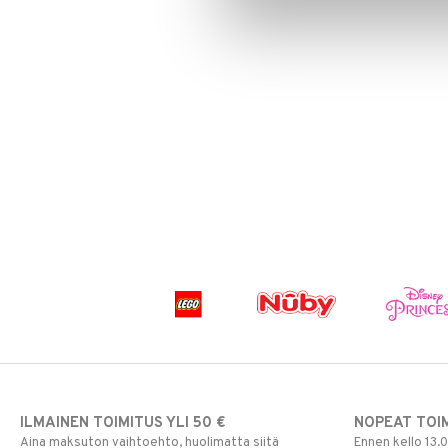
Paw Patrol
Peppi Pitkätossu
Pipsa Possu
PJ MASKS
Pokemon
Skrållan
Super Mario
Viiru & Pesonen
ILMAINEN TOIMITUS YLI 50 €
NOPEAT TOI
Aina maksuton vaihtoehto, huolimatta siitä
Ennen kello 13.