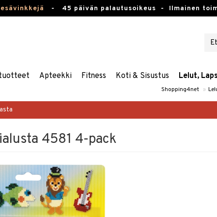
kesävinkkejä
-
45 päivän palautusoikeus -
Ilmainen toim
tuotteet
Apteekki
Fitness
Koti & Sisustus
Lelut, Lap
Shopping4net
»
Lel
masta
alusta 4581 4-pack