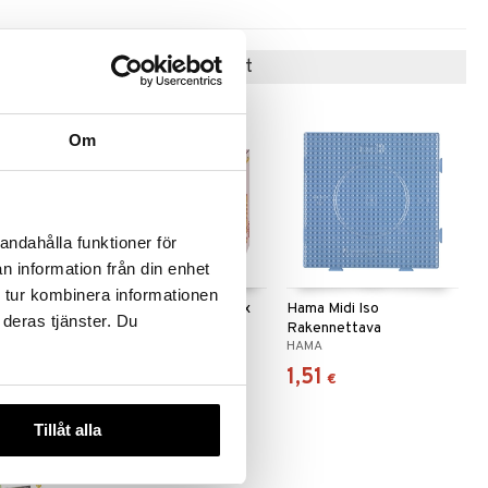
Suositut tuotteet
Om
andahålla funktioner för
 useana
n information från din enhet
htona
 tur kombinera informationen
1000kpl
Hama Midi Activity Box
Hama Midi Iso
 deras tjänster. Du
Open 2400 kpl
Rakennettava
HAMA
HAMA
Helmialusta
8,90
1,51
€
€
Tillåt alla