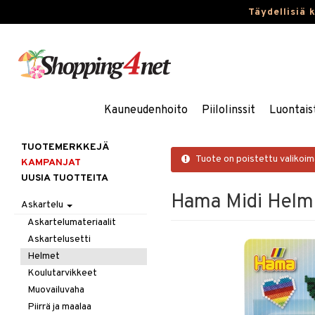
Täydellisiä 
Kauneudenhoito
Piilolinssit
Luontais
TUOTEMERKKEJÄ
Tuote on poistettu valikoi
KAMPANJAT
UUSIA TUOTTEITA
Hama Midi Helmi
Askartelu
Askartelumateriaalit
Askartelusetti
Helmet
Koulutarvikkeet
Muovailuvaha
Piirrä ja maalaa