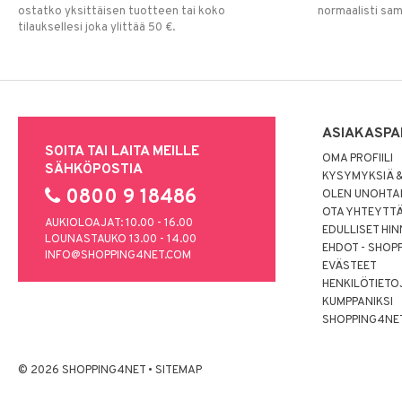
ostatko yksittäisen tuotteen tai koko
normaalisti sa
tilauksellesi joka ylittää 50 €.
ASIAKASPA
SOITA TAI LAITA MEILLE
OMA PROFIILI
SÄHKÖPOSTIA
KYSYMYKSIÄ &
0800 9 18486
OLEN UNOHTAN
OTA YHTEYTT
AUKIOLOAJAT: 10.00 - 16.00
EDULLISET HI
LOUNASTAUKO 13.00 - 14.00
EHDOT - SHOP
INFO@SHOPPING4NET.COM
EVÄSTEET
HENKILÖTIETO
KUMPPANIKSI
SHOPPING4NE
© 2026 SHOPPING4NET
•
SITEMAP