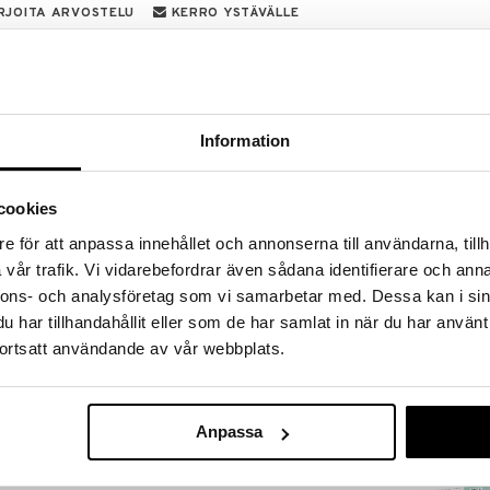
RJOITA ARVOSTELU
KERRO YSTÄVÄLLE
 on 4 helmialustan setti. Voit luoda lukuisia
jen avulla: 4 neliömäistä helmialustaa on
mialustaksi.
Information
cookies
e för att anpassa innehållet och annonserna till användarna, tillh
Saatavana
vår trafik. Vi vidarebefordrar även sådana identifierare och anna
vaihtoe
nnons- och analysföretag som vi samarbetar med. Dessa kan i sin
Hama Helmiä 
har tillhandahållit eller som de har samlat in när du har använt
HAMA
ortsatt användande av vår webbplats.
1,90
alk.
€
Anpassa