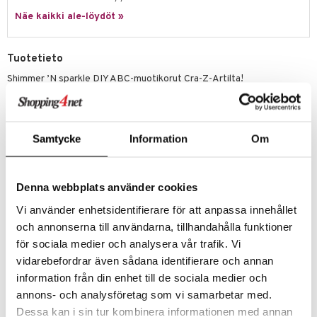
ney Prinsessat
ettävät lelut
Näe kaikki ale-löydöt »
ic
eli
zen
Tuotetieto
mähäkkimies
Shimmer ’N sparkle DIY ABC-muotikorut Cra-Z-Artilta!
ry Potter
Suunnittele ja luo muotivärisiä ystävyysrannekkeita rohkeissa ja
kirkkaissa väreissä. Täydelliset parhaat rannekkeet sinulle
lo Kitty
käytettäväksi ja jaettavaksi! Näytä ainutlaatuinen tyylisi sekoittamalla
ja yhdistämällä kaikki tyylikkäät lisävarusteet. Personoi rannekkeesi
Samtycke
Information
Om
.L.
sanonnoilla käyttämällä aakkoshelmiä 0:sta alkaen! Mukana kaikki mitä
tarvitset: 5 kierrettyä kirjontalankaa, 1 läpinäkyvä joustava naru, 146
mmi Lehmä
pyöreää aakkoshelmeä, 100 valkoista neliönmuotoista aakkoshelmeä,
Denna webbplats använder cookies
52 metallista neliönmuotoista aakkoshelmeä, 6 # helmeä, 10
le
neliönmuotoista ikonhelmeä, 150 poninhelmeä, 78 beadri-helmeä, 78
Vi använder enhetsidentifierare för att anpassa innehållet
beadri-senttiä, 78 beadri-helmeä, 15 hopeahelmeä, 1 kierteinen muovi
umi
ja ohjeet.
och annonserna till användarna, tillhandahålla funktioner
le
för sociala medier och analysera vår trafik. Vi
Muuta
vidarebefordrar även sådana identifierare och annan
6 vuotta+
 Patrol
information från din enhet till de sociala medier och
pi Pitkätossu
annons- och analysföretag som vi samarbetar med.
Tuotenumero
Dessa kan i sin tur kombinera informationen med annan
sa Possu