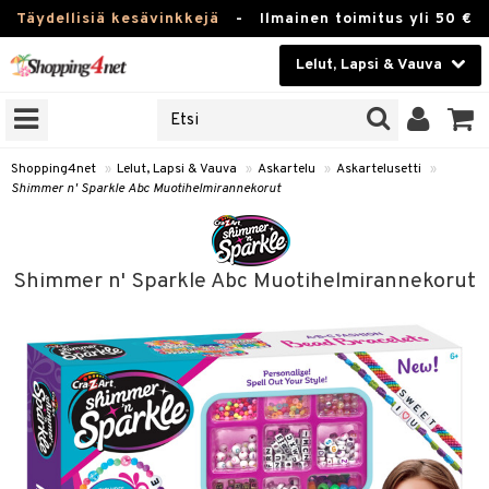
Täydellisiä kesävinkkejä
-
Ilmainen toimitus yli 50 €
Lelut, Lapsi & Vauva
ERKKEJÄ
Kauneudenhoito
JAT
UOTTEITA
Piilolinssit
Shopping4net
»
Lelut, Lapsi & Vauva
»
Askartelu
»
Askartelusetti
»
Shimmer n' Sparkle Abc Muotihelmirannekorut
Luontaistuotteet
u
Apteekki
lumateriaalit
Shimmer n' Sparkle Abc Muotihelmirannekorut
elusetti
Fitness
Koti & Sisustus
rvikkeet
Lelut, Lapsi & Vauva
luvaha
Tuotemerkkejä
ja maalaa
Kampanjat