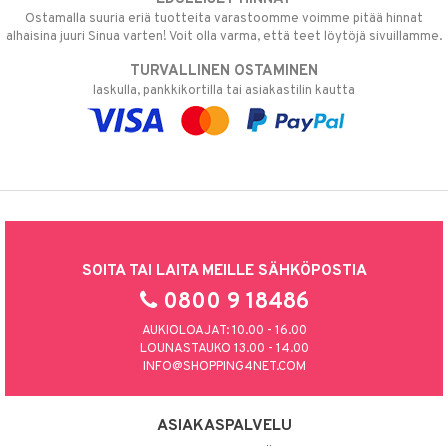
Ostamalla suuria eriä tuotteita varastoomme voimme pitää hinnat
alhaisina juuri Sinua varten! Voit olla varma, että teet löytöjä sivuillamme.
TURVALLINEN OSTAMINEN
laskulla, pankkikortilla tai asiakastilin kautta
SOITA TAI LAITA MEILLE SÄHKÖPOSTIA
0800 9 18486
AUKIOLOAJAT: 10.00 - 16.00
LOUNASTAUKO 13.00 - 14.00
INFO@SHOPPING4NET.COM
ASIAKASPALVELU