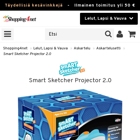
Täydellisiä kesävinkkejä
-
Ilmainen toimitus yli 50 €
Lelut, Lapsi & Vauva
ERKKEJÄ
Kauneudenhoito
JAT
UOTTEITA
Piilolinssit
Shopping4net
»
Lelut, Lapsi & Vauva
»
Askartelu
»
Askartelusetti
»
Smart Sketcher Projector 2.0
Luontaistuotteet
u
Apteekki
lumateriaalit
Smart Sketcher Projector 2.0
elusetti
Fitness
Koti & Sisustus
rvikkeet
Lelut, Lapsi & Vauva
luvaha
Tuotemerkkejä
ja maalaa
Kampanjat