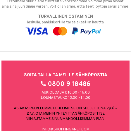
Ostamalla suuria eriä tuotteita varastoomme voimme pitää hinnat
alhaisina juuri Sinua varten! Voit olla varma, että teet löytöjä sivuillamme.
TURVALLINEN OSTAMINEN
laskulla, pankkikortilla tai asiakastilin kautta
SOITA TAI LAITA MEILLE SÄHKÖPOSTIA
0800 9 18486
AUKIOLOAJAT: 10.00 - 16.00
LOUNASTAUKO 13.00 - 14.00
ASIAKASPALVELUMME PUHELIMITSE ON SULJETTUNA 29.6.–
27.7. OTA MEIHIN YHTEYTTÄ SÄHKÖPOSTITSE
NIIN AUTAMME SINUA MAHDOLLISIMMAN PIAN.
INFO@SHOPPING4NET.COM