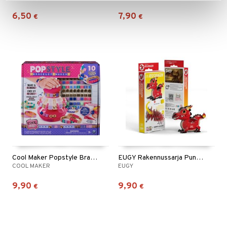
6,50
7,90
€
€
Cool Maker Popstyle Bracelet Maker
EUGY Rakennussarja Punainen Lohikäärme
COOL MAKER
EUGY
9,90
9,90
€
€