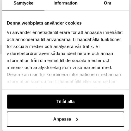
Samtycke
Information
Om
5 v+
 MASKS
kemon
Denna webbplats använder cookies
Tuotenumero
ållan
TSS27-1-XX
Vi använder enhetsidentifierare för att anpassa innehållet
och annonserna till användarna, tillhandahålla funktioner
er Mario
för sociala medier och analysera vår trafik. Vi
Suositut tuotteet
ru & Pesonen
vidarebefordrar även sådana identifierare och annan
information från din enhet till de sociala medier och
annons- och analysföretag som vi samarbetar med.
Dessa kan i sin tur kombinera informationen med annan
information som du har tillhandahållit eller som de har
samlat in när du har använt deras tjänster. Du godkänner
våra cookies vid fortsatt användande av vår webbplats.
Tillåt alla
Anpassa
Artkids Kipsisarja Cupcake
Artkids Pet Friends Muovailuvaha muoteilla
ARTKIDS
ARTKIDS