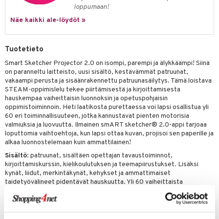
ney Prinsessat
ettävät lelut
loppumaan!
ic
eli
Näe kaikki ale-löydöt »
zen
Tuotetieto
mähäkkimies
Smart Sketcher Projector 2.0 on isompi, parempi ja älykkäämpi! Siinä
ry Potter
on paranneltu laitteisto, uusi sisältö, kestävämmät patruunat,
vakaampi perusta ja sisäänrakennettu patruunasäilytys. Tämä loistava
lo Kitty
STEAM-oppimislelu tekee piirtämisestä ja kirjoittamisesta
hauskempaa vaiheittaisin luonnoksin ja opetuspohjaisin
.L.
oppimistoiminnoin. Heti laatikosta purettaessa voi lapsi osallistua yli
60 eri toiminnallisuuteen, jotka kannustavat pienten motorisia
mmi Lehmä
valmiuksia ja luovuutta. Ilmainen smART sketcher® 2.0-appi tarjoaa
loputtomia vaihtoehtoja, kun lapsi ottaa kuvan, projisoi sen paperille ja
le
alkaa luonnostelemaan kuin ammattilainen!
umi
Sisältö
: patruunat, sisältäen opettajan tavaustoiminnot,
kirjoittamiskurssin, kielikoulutuksen ja teemapiirustukset. Lisäksi
le
kynät, liidut, merkintäkynät, kehykset ja ammattimaiset
taidetyövälineet pidentävät hauskuutta. Yli 60 vaiheittaista
 Patrol
piirustustoiminnallisuutta sekä USB-virtajohto.
pi Pitkätossu
sa Possu
Muuta