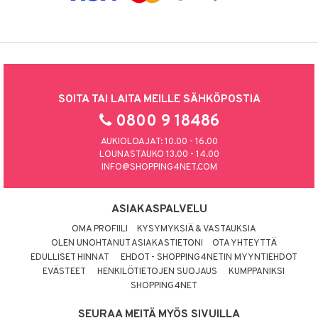
SOITA TAI LAITA MEILLE SÄHKÖPOSTIA
0800 9 18486
AUKIOLOAJAT: 10.00 - 16.00
LOUNASTAUKO 13.00 - 14.00
INFO@SHOPPING4NET.COM
ASIAKASPALVELU
OMA PROFIILI
KYSYMYKSIÄ & VASTAUKSIA
OLEN UNOHTANUT ASIAKASTIETONI
OTA YHTEYTTÄ
EDULLISET HINNAT
EHDOT - SHOPPING4NETIN MYYNTIEHDOT
EVÄSTEET
HENKILÖTIETOJEN SUOJAUS
KUMPPANIKSI
SHOPPING4NET
SEURAA MEITÄ MYÖS SIVUILLA