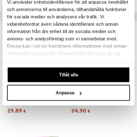
Vi använder enhetsidentifierare för att anpassa innehållet
och annonserna till användarna, tillhandahålla funktioner
 MASKS
Vinkkejä sinulle
för sociala medier och analysera vår trafik. Vi
kemon
vidarebefordrar även sådana identifierare och annan
ållan
information från din enhet till de sociala medier och
annons- och analysföretag som vi samarbetar med.
er Mario
Dessa kan i sin tur kombinera informationen med annan
ru & Pesonen
information som du har tillhandahållit eller som de har
samlat in när du har använt deras tjänster. Du godkänner
våra cookies vid fortsatt användande av vår webbplats.
Tillåt alla
Anpassa
Art Lab Doodle Copy
Art Lab Pouring Art Studio
ART LAB
ART LAB
29,89
24,90
€
€