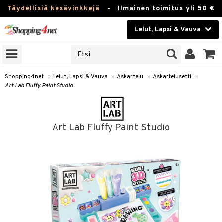
Täydellisiä kesävinkkejä
-
Ilmainen toimitus yli 50 €
Lelut, Lapsi & Vauva
ERKKEJÄ
Kauneudenhoito
JAT
UOTTEITA
Piilolinssit
Shopping4net
»
Lelut, Lapsi & Vauva
»
Askartelu
»
Askartelusetti
»
Art Lab Fluffy Paint Studio
Luontaistuotteet
u
Apteekki
lumateriaalit
Art Lab Fluffy Paint Studio
elusetti
Fitness
Koti & Sisustus
rvikkeet
Lelut, Lapsi & Vauva
luvaha
Tuotemerkkejä
ja maalaa
Kampanjat