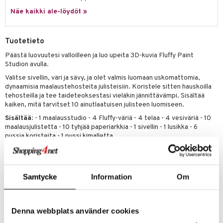
ney Prinsessat
ettävät lelut
Näe kaikki ale-löydöt »
ic
eli
zen
Tuotetieto
mähäkkimies
Päästä luovuutesi valloilleen ja luo upeita 3D-kuvia Fluffy Paint
Studion avulla.
ry Potter
Valitse sivellin, väri ja sävy, ja olet valmis luomaan uskomattomia,
lo Kitty
dynaamisia maalaustehosteita julisteisiin. Koristele sitten hauskoilla
tehosteilla ja tee taideteoksestasi vieläkin jännittävämpi. Sisältää
.L.
kaiken, mitä tarvitset 10 ainutlaatuisen julisteen luomiseen.
Sisältää
: - 1 maalausstudio - 4 Fluffy-väriä - 4 telaa - 4 vesiväriä - 10
mmi Lehmä
maalausjulistetta - 10 tyhjää paperiarkkia - 1 sivellin - 1 lusikka - 6
pussia koristeita - 1 pussi kimalletta.
le
umi
Muuta
le
Samtycke
Information
Om
6 vuotta+
 Patrol
Tuotenumero
pi Pitkätossu
Denna webbplats använder cookies
TAY33-1-XX
sa Possu