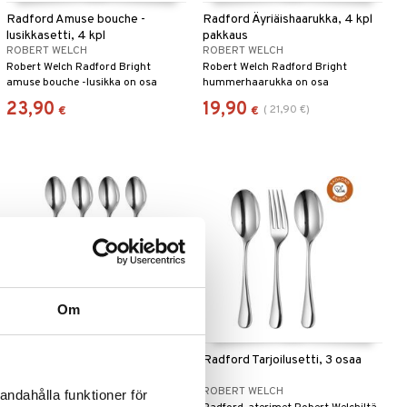
Radford Amuse bouche -
Radford Äyriäishaarukka, 4 kpl
lusikkasetti, 4 kpl
pakkaus
ROBERT WELCH
ROBERT WELCH
Robert Welch Radford Bright
Robert Welch Radford Bright
amuse bouche -lusikka on osa
hummerhaarukka on osa
ajattoman sarjan, joka yhdistää
ajattoman sarjan, joka yhdistää
23,90
19,90
(
21,90
€
)
€
€
klassisen muotoilun ja modernin
klassisen muotoilun ja modernin
toiminnallisuuden.
toiminnallisuuden.
Om
Radford Pitkä Teelusikka 4 kpl
Radford Tarjoilusetti, 3 osaa
Pakkaus
ROBERT WELCH
ROBERT WELCH
andahålla funktioner för