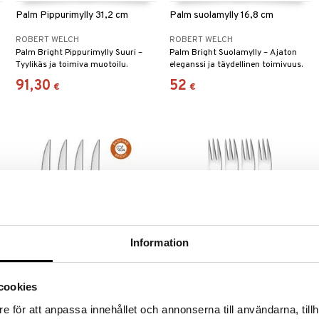
Palm Pippurimylly 31,2 cm
Palm suolamylly 16,8 cm
ROBERT WELCH
ROBERT WELCH
Palm Bright Pippurimylly Suuri –
Palm Bright Suolamylly – Ajaton
Tyylikäs ja toimiva muotoilu.
eleganssi ja täydellinen toimivuus.
91,30
52
€
€
Information
Radford Grilliveitset, 4 kpl
Radford Kanapéhaarukka, 4 kpl
cookies
pakkaus
pakkaus
ROBERT WELCH
ROBERT WELCH
e för att anpassa innehållet och annonserna till användarna, tillh