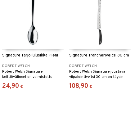
Signature Tarjoilulusikka Pieni
Signature Trancheriveitsi 30 cm
ROBERT WELCH
ROBERT WELCH
Robert Welch Signature
Robert Welch Signature joustava
keittiövälineet on valmistettu
viipalointiveitsi 30 cm on täysin
ruostumattomasta teräksestä
taottu ruostumattomasta
24,90
108,90
€
€
18/10.
teräksestä ja siinä on täytetty ydin
lisävahvuuden takaamiseksi.