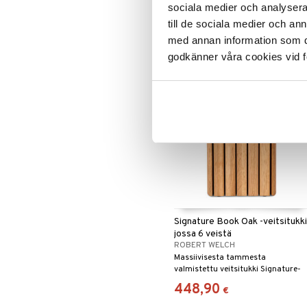
Kolmen juustoveitsen sarja, jossa
sociala medier och analysera 
on kiiltävä pinta, Radford-
till de sociala medier och a
aterinsarjasta.
94,90
€
med annan information som du 
godkänner våra cookies vid f
Signature Book Oak -veitsitukki
jossa 6 veistä
ROBERT WELCH
Massiivisesta tammesta
valmistettu veitsitukki Signature-
sarjassa. Ihanteellinen
448,90
€
sijoitettavaksi seinää vasten, jotta
säästät arvokasta tilaa keittiössä.