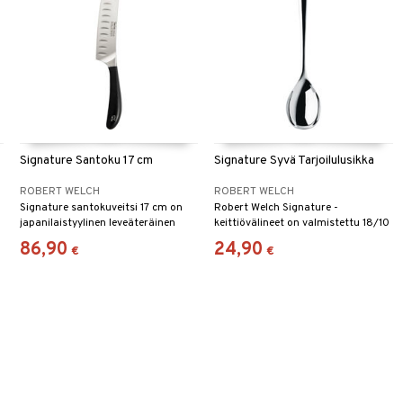
Signature Santoku 17 cm
Signature Syvä Tarjoilulusikka
ROBERT WELCH
ROBERT WELCH
Signature santokuveitsi 17 cm on
Robert Welch Signature -
0
japanilaistyylinen leveäteräinen
keittiövälineet on valmistettu 18/10
veitsi.
ruostumattomasta teräksestä.
86,90
24,90
€
€