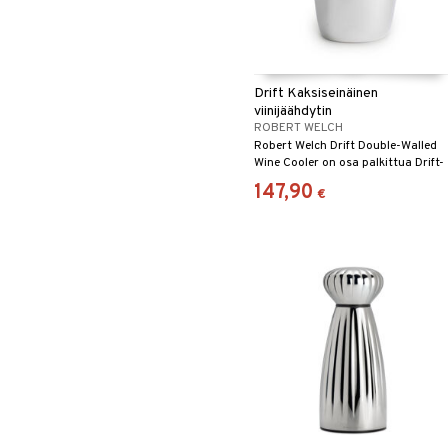
Drift Kaksiseinäinen
viinijäähdytin
ROBERT WELCH
Robert Welch Drift Double-Walled
Wine Cooler on osa palkittua Drift-
sarjaa, joka sai *Excellence in
147,90
€
Housewares – Top of the Table
Award 2018* -palkinnon.