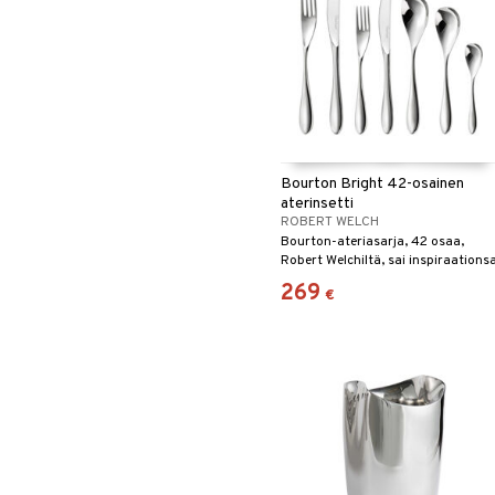
Leipäveitset
Veitsenteroittimet
Veitsisetit
Veitsitarvikkeet
Bourton Bright 42-osainen
aterinsetti
ROBERT WELCH
Bourton-ateriasarja, 42 osaa,
Robert Welchiltä, ​​sai inspiraations
mutkittelevasta joesta, joka virtaa
269
€
viehättävän Bourton on the Water 
kylän läpi.