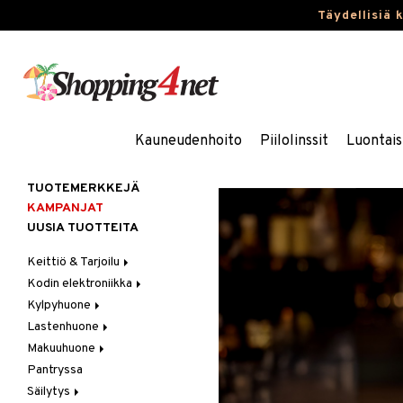
Täydellisiä 
Kauneudenhoito
Piilolinssit
Luontais
TUOTEMERKKEJÄ
KAMPANJAT
UUSIA TUOTTEITA
Keittiö & Tarjoilu
Kodin elektroniikka
Aterimet
Kylpyhuone
Kannut & Karahvit
Ääni
Lastenhuone
Keittiösäilytys
Kylpyhuoneen sisustus
Makuuhuone
Keittiötekstiilit
Kylpyhuoneen tarvikkeita
Kylpyhuoneen koristelu
Pantryssa
Keittiövälineet
Kylpyhuoneen tekstiilit
Lasten huonekalut
Huovat & Saalit
Säilytys
Kodinkoneet
Lasten lamput
Koristetyynyt