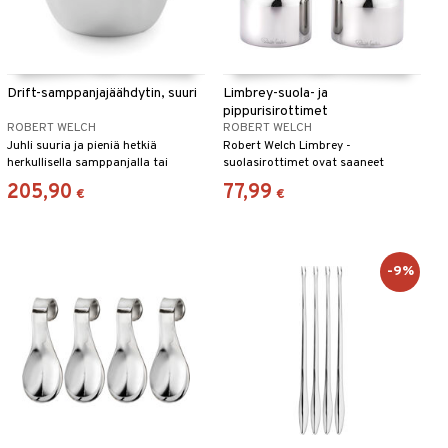
Drift-samppanjajäähdytin, suuri
Limbrey-suola- ja
pippurisirottimet
ROBERT WELCH
ROBERT WELCH
Juhli suuria ja pieniä hetkiä
Robert Welch Limbrey -
herkullisella samppanjalla tai
suolasirottimet ovat saaneet
muulla kuohuviinillä, jonka
inspiraationsa hopeaesineistä,
205,90
77,99
€
€
jäähdytät Robert Welch Drift -
jotka Robert Welch suunnitteli
samppanjajäähdyttimen avulla.
vuonna 1963 Heal’sille Lontoossa.
-9%