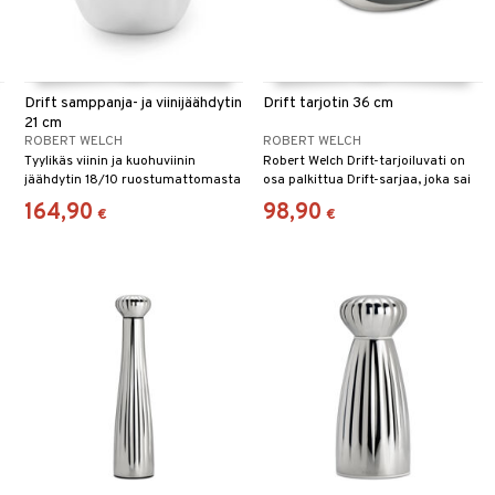
Drift samppanja- ja viinijäähdytin
Drift tarjotin 36 cm
21 cm
ROBERT WELCH
ROBERT WELCH
Tyylikäs viinin ja kuohuviinin
Robert Welch Drift-tarjoiluvati on
jäähdytin 18/10 ruostumattomasta
osa palkittua Drift-sarjaa, joka sai
teräksestä, tilavuus 13,5 litraa.
*Excellence in Housewares – Top of
164,90
98,90
€
€
the Table Award 2018* -palkinnon.