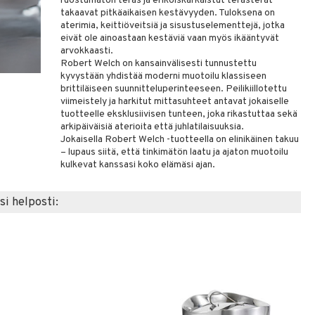
ruostumaton teräs ja erikoiskarkaistut terästerät
takaavat pitkäaikaisen kestävyyden. Tuloksena on
aterimia, keittiöveitsiä ja sisustuselementtejä, jotka
eivät ole ainoastaan kestäviä vaan myös ikääntyvät
arvokkaasti.
Robert Welch on kansainvälisesti tunnustettu
kyvystään yhdistää moderni muotoilu klassiseen
brittiläiseen suunnitteluperinteeseen. Peilikiillotettu
viimeistely ja harkitut mittasuhteet antavat jokaiselle
tuotteelle eksklusiivisen tunteen, joka rikastuttaa sekä
arkipäiväisiä aterioita että juhlatilaisuuksia.
Jokaisella Robert Welch -tuotteella on elinikäinen takuu
– lupaus siitä, että tinkimätön laatu ja ajaton muotoilu
kulkevat kanssasi koko elämäsi ajan.
si helposti: