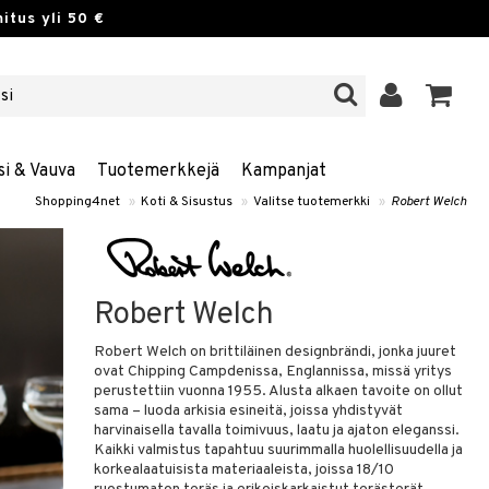
itus yli 50 €
si & Vauva
Tuotemerkkejä
Kampanjat
Shopping4net
»
Koti & Sisustus
»
Valitse tuotemerkki
»
Robert Welch
Robert Welch
Robert Welch on brittiläinen designbrändi, jonka juuret
ovat Chipping Campdenissa, Englannissa, missä yritys
perustettiin vuonna 1955. Alusta alkaen tavoite on ollut
sama – luoda arkisia esineitä, joissa yhdistyvät
harvinaisella tavalla toimivuus, laatu ja ajaton eleganssi.
Kaikki valmistus tapahtuu suurimmalla huolellisuudella ja
korkealaatuisista materiaaleista, joissa 18/10