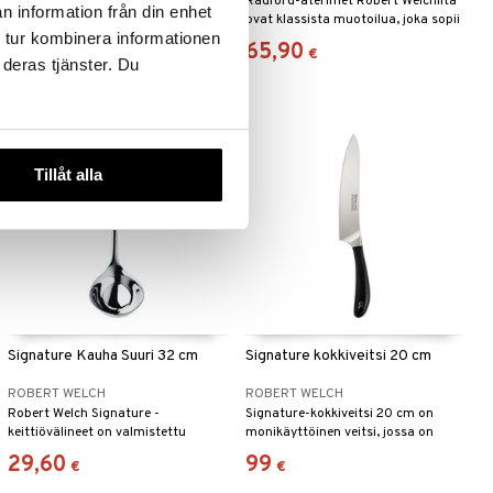
Radford (BR) Pitkävartinen
Radford-aterimet Robert Welchiltä
n information från din enhet
teelusikka 4 kpl toimitetaan
ovat klassista muotoilua, joka sopii
 tur kombinera informationen
tyylikkäässä lahjapakkauksessa.
kaikkiin kattauksiin.
34,90
65,90
€
€
 deras tjänster. Du
Tillåt alla
Signature Kauha Suuri 32 cm
Signature kokkiveitsi 20 cm
ROBERT WELCH
ROBERT WELCH
Robert Welch Signature -
Signature-kokkiveitsi 20 cm on
keittiövälineet on valmistettu
monikäyttöinen veitsi, jossa on
ruostumattomasta 18/10-
kaareva terä, joka mahdollistaa
29,60
99
€
€
teräksestä.
keinuvan pilkkomisen ja
kuutioimisen.