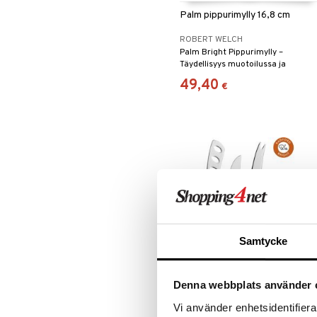
Palm pippurimylly 16,8 cm
ROBERT WELCH
Palm Bright Pippurimylly –
Täydellisyys muotoilussa ja
toiminnassa sekä tyylin ja laadun
49,40
€
elegantti yhdistelmä.
Samtycke
Radford Bright Oak
Denna webbplats använder 
Juustoveitsisetti 3 Veistä
ROBERT WELCH
Vi använder enhetsidentifierar