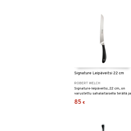
Signature Leipäveitsi 22 cm
ROBERT WELCH
Signature-leipäveitsi, 22 cm, on
varustettu sahalaitaisella terällä ja
terävällä kärjellä, mikä tekee siitä
85
€
täydellisen rapean leivän, patonkie
ja kakkujen viipaloimiseen.