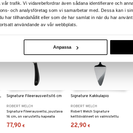
Neliosainen pihviveitsisetti
Kanapéhaarukka ajattomasta ja
vår trafik. Vi vidarebefordrar även sådana identifierare och anna
lahjapakkauksessa ajattomasta
palkitusta Radford Bright -
nnons- och analysföretag som vi samarbetar med. Dessa kan i sin
Radford Bright -aterinsarjasta.
aterinsarjasta.
54,40
24,90
€
€
har tillhandahållit eller som de har samlat in när du har använt
ortsatt användande av vår webbplats.
Anpassa
,
Signature Fileerausveitsi16 cm
Signature Kakkulapio
ROBERT WELCH
ROBERT WELCH
Signature Fileerausveitsi, joustava
Robert Welch Signature
16 cm, on varustettu kapealla
keittiövälineet on valmistettu
terällä ja terävällä kärjellä, mikä
ruostumattomasta teräksestä
77,90
22,90
€
€
mahdollistaa tarkan lihan,
18/10.
siipikarjan ja kalan luuttomaksi