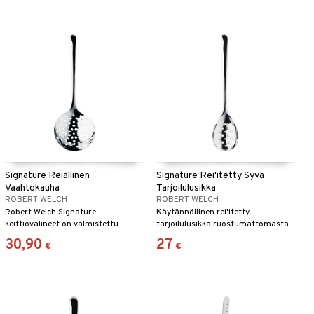
Signature Reiällinen
Signature Rei'itetty Syvä
Vaahtokauha
Tarjoilulusikka
ROBERT WELCH
ROBERT WELCH
Robert Welch Signature
Käytännöllinen rei'itetty
keittiövälineet on valmistettu
tarjoilulusikka ruostumattomasta
ruostumattomasta teräksestä
teräksestä Robert Welch -
30,90
27
€
€
18/10.
palkitusta Signature-sarjasta.