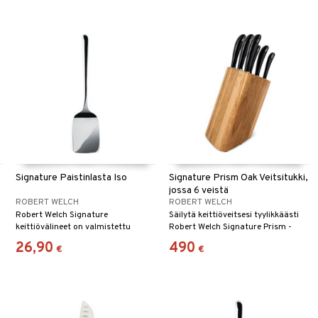
leikkaamisen.
Signature Paistinlasta Iso
Signature Prism Oak Veitsitukki,
jossa 6 veistä
ROBERT WELCH
ROBERT WELCH
Robert Welch Signature
Säilytä keittiöveitsesi tyylikkäästi
keittiövälineet on valmistettu
Robert Welch Signature Prism -
ruostumattomasta teräksestä
veitsitukissa, joka on valmistettu
26,90
490
€
€
n
18/10.
massiivitammesta ja suunniteltu
sekä toiminnallisuutta että
eleganssia varten.