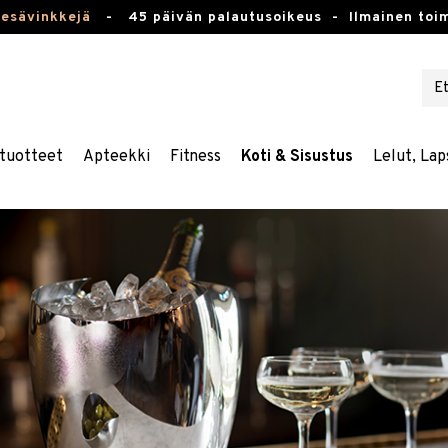
kesävinkkejä
-
45 päivän palautusoikeus -
Ilmainen toim
tuotteet
Apteekki
Fitness
Koti & Sisustus
Lelut, Lap