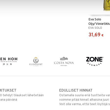
Eva Solo
Oljy/Viinietik
EVA SOLO
kaatonokalla
31,69
€
MITUKSET
EDULLISET HINNAT
00 tehdyt tilaukset lähetetään
Ostamalla suuria eriä tuotteita 
mana päivänä
voimme pitää hinnat alhaisina juuri
Voit olla varma, että teet löytöjä 