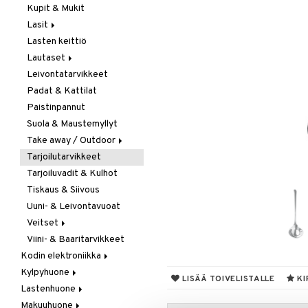
Kupit & Mukit
Kahvi, Tee & Espresso
Lasit
Leivänpaahtimet
Lasten keittiö
Mixerit &
Juoma- & Cocktailasit
Sähkövatkaimet
Lautaset
Juomalasit
Muut koneet
Leivontatarvikkeet
Olutlasit
Asetit
Vedenkeittimet
Padat & Kattilat
Shamppanjalasit
Ruokalautaset
Paistinpannut
Snapsi- & Aveclasit
Syvät lautaset
Suola & Maustemyllyt
Viinilasit
Take away / Outdoor
Whiskey- & Konjakkilasit
Tarjoilutarvikkeet
Eväslaatikot
Tarjoiluvadit & Kulhot
Pullot
Tiskaus & Siivous
Termoskannut
Uuni- & Leivontavuoat
Termosmukit
Veitset
Viini- & Baaritarvikkeet
Erityisveitset
Kodin elektroniikka
Keittiöveitset
Kylpyhuone
Ääni
Kuorinta- &
LISÄÄ TOIVELISTALLE
KI
Vihannesveitset
Lastenhuone
Kylpyhuoneen sisustus
Leikkuulaudat
Makuuhuone
Kylpyhuoneen tarvikkeita
Kylpyhuoneen koristelu