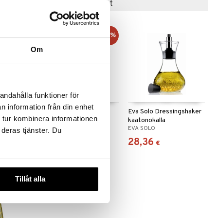
Suositut tuotteet
-8%
Om
 useana
andahålla funktioner för
htona
n information från din enhet
Dian Dippikulhot 6 kpl
Eva Solo Dressingshaker
 tur kombinera informationen
kaatonokalla
DORRE
EVA SOLO
 deras tjänster. Du
10,99
28,36
(
11,99
€
)
€
€
€
Tillåt alla