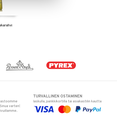
kakarahvi
TURVALLINEN OSTAMINEN
varastoomme
laskulla, pankkikortilla tai asiakastilin kautta
 Sinua varten!
sivuillamme.