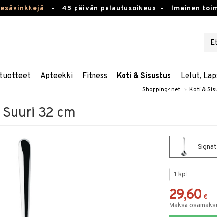
kesävinkkejä
-
45 päivän palautusoikeus -
Ilmainen toim
tuotteet
Apteekki
Fitness
Koti & Sisustus
Lelut, Lap
Shopping4net
»
Koti & Sis
 Suuri 32 cm
Signat
29,60
€
Maksa osamaksul