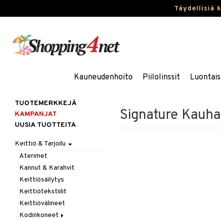
Täydellisiä 
Kauneudenhoito
Piilolinssit
Luontais
TUOTEMERKKEJÄ
Signature Kauha
KAMPANJAT
UUSIA TUOTTEITA
Keittiö & Tarjoilu
Aterimet
Kannut & Karahvit
Keittiösäilytys
Keittiötekstiilit
Keittiövälineet
Kodinkoneet