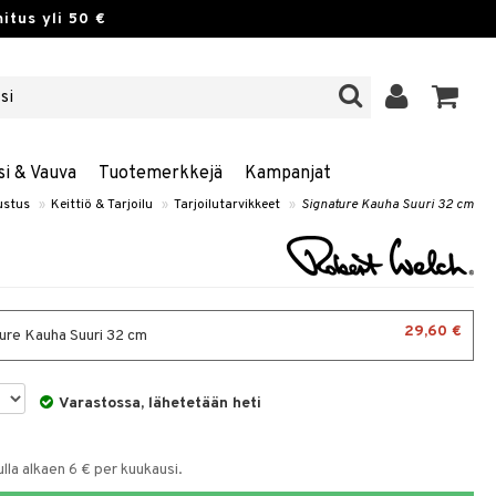
itus yli 50 €
si & Vauva
Tuotemerkkejä
Kampanjat
ustus
»
Keittiö & Tarjoilu
»
Tarjoilutarvikkeet
»
Signature Kauha Suuri 32 cm
29,60 €
ure Kauha Suuri 32 cm
Varastossa, lähetetään heti
la alkaen 6 € per kuukausi.