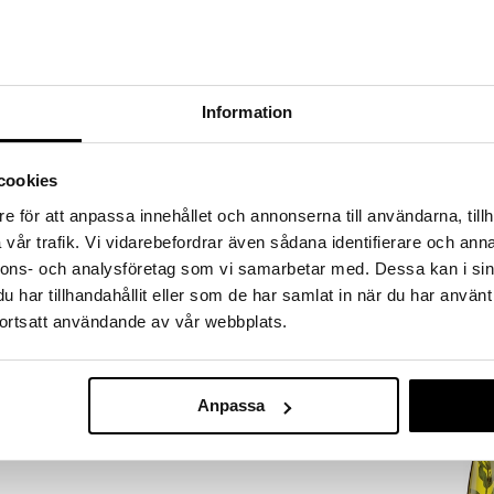
a löydöt kotiin!
isuuteen tehdä löytöjä suuresta ALEstamme. Juuri
mme suuren valikoiman jännittäviä tuotteita
a hinnoilla!
Information
massa 31.8.2026 asti mutta ole nopea -
otteesi voivat päästä loppumaan!
i ale-löydöt »
cookies
Saatavana
e för att anpassa innehållet och annonserna till användarna, tillh
vaihtoe
vår trafik. Vi vidarebefordrar även sådana identifierare och anna
Morris & Co
välineet on valmistettu ruostumattomasta
nnons- och analysföretag som vi samarbetar med. Dessa kan i sin
Pöytätabletti
llipsin muotoinen kahva, joka tarjoaa mukavan otteen
SPODE
har tillhandahållit eller som de har samlat in när du har använt
 joka tekee välineiden ripustamisesta listalle
39,90
ortsatt användande av vår webbplats.
alk.
Anpassa