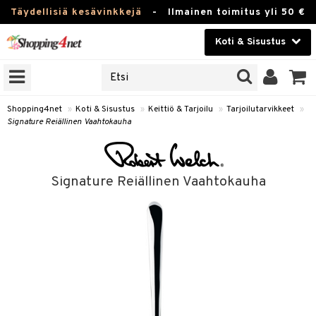
Täydellisiä kesävinkkejä
-
Ilmainen toimitus yli 50 €
Koti & Sisustus
ERKKEJÄ
Kauneudenhoito
JAT
UOTTEITA
Piilolinssit
Shopping4net
»
Koti & Sisustus
»
Keittiö & Tarjoilu
»
Tarjoilutarvikkeet
»
Signature Reiällinen Vaahtokauha
Luontaistuotteet
 Tarjoilu
Apteekki
et
Signature Reiällinen Vaahtokauha
 & Karahvit
Fitness
säilytys
Koti & Sisustus
ekstiilit
Lelut, Lapsi & Vauva
välineet
Tuotemerkkejä
oneet
Kampanjat
vi, Tee & Espresso
 Mukit