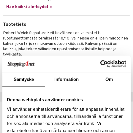
jat
s & Hyllyt
timet
lot
ksiä & vastauksia
Näe kaikki ale-löydöt »
al Art
karit & Koukut
ynttilät
n ruokinta
mput
tuotetta
ukut
lyt
tolamput
oneen tekstiilit
aistus
Tuotetieto
 verkkokaupasta
näkoristeet
nsäilytys & Korit
tälamput
anasetit
Robert Welch Signature keittiövälineet on valmistettu
avälineet
ustarvikkeet
ruostumattomasta teräksestä 18/10. Välineissä on ellipsin muotoinen
sit
anat & Tyynyliinat
 Peitteet
kahva, joka tarjoaa mukavan otteen kädessä. Kahvan päässä on
koukku, joka tekee välineiden ripustamisesta listalle helppoa ja
nyt & Peitot
maelämä
tyylikästä.
aistus
Tuotenumero
ISK3G-1-XX
Samtycke
Information
Om
Suositut tuotteet
Denna webbplats använder cookies
Vi använder enhetsidentifierare för att anpassa innehållet
och annonserna till användarna, tillhandahålla funktioner
för sociala medier och analysera vår trafik. Vi
vidarebefordrar även sådana identifierare och annan