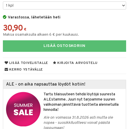
tyisveitset
& Baaritarvikkeet
Varastossa, lähetetään heti
ttiöveitset
ktroniikka
30,90
rinta- & Vihannesveitset
€
one
Maksa osamaksulla alkaen 6 € per kuukausi.
kkuulaudat
uone
uoneen sisustus
LISÄÄ OSTOSKORIIN
päveitset
one
oneen tarvikkeita
oneen koristelu
tsenteroittimet
a
oneen tekstiilit
 huonekalut
& Saalit
LISÄÄ TOIVELISTALLE
KIRJOITA ARVOSTELU
tsisetit
KERRO YSTÄVÄLLE
 lamput
tyynyt
tsitarvikkeet
uoneen säilytys
t
it & Koukut
ALE - on aika napsauttaa löydöt kotiin!
anasetit
uoneen tekstiilit
uotteet
risteet
Tartu tilaisuuteen tehdä löytöjä suuresta
ALEstamme. Juuri nyt tarjoamme suuren
anat & Tyynyliinat
ttöön
lytys
elu
 tekstiilit
valikoiman jännittäviä tuotteita alennetuilla
hinnoilla!
nyt & Peitot
kut
mot & Veistokset
s
iköt & Lyhdyt
tyynyt
 Grillaustarvikkeet
Ale on voimassa 31.8.2026 asti mutta ole
nsäilytys & Korit
lot
huonekalut
oneen tekstiilit
 & hyönteissuoja
iköt & Lyhdyt
nopea - suosikkituotteesi voivat päästä
spalvelu
loppumaan!