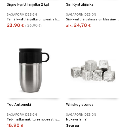
Signe kynttilänjalka 2 kpl
Siri Kynttiläjalka
SAGAFORM DESIGN
SAGAFORM DESIGN
Tämä kynttilänjalka on pieni ja kätevä, useamman kanssa yhdessä aseteltuna entistäkin upeampi.
Siri-kynttilänjalassa on klassinen muotoilu ja se sopii kaikkiin koteihin.
23,90
24,70
26,90
€
(
€
)
alk.
€
Ted Automuki
Whiskey stones
SAGAFORM DESIGN
SAGAFORM DESIGN
Ted-matkamuki tulee nopeasti suosikiksi sinulle, joka haluat aina pitää lämpimän tai kylmän juoman saatavilla. Muotoilu, kierrätetystä ruostumattomasta teräksestä, on kätevä kädessä pidettäväksi, ja siinä on käytännöllinen korva sekä älykäs painallustoiminto kannessa.
Mukava lahja!
18,90
Seuraa
€