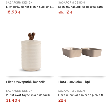
SAGAFORM DESIGN
SAGAFORM DESIGN
Ellen pikkukulhot pienin suloisin lusikoin, pienellä bambu-tarjottimella.
Ellen-munakuppi sopii sekä aamiaiselle että pääsiäisaterialle, ja se sopii hyvin yhteen kaikkien saman sarjan muiden esineiden kanssa.
18,99
12
€
alk.
€
Ellen Oravapurkki kannella
Flora uunivuoka 2 kpl
SAGAFORM DESIGN
SAGAFORM DESIGN
Purkit ovat täydellisiä piilopaikkoja asioille, jotka haluat pitää lähellä, mutta jotka eivät aina ole koristeellisia.
Flora uunivuoka mini on pieniä flora-sarjan vuokia ja sisaruksensa tavoin kestävää kivitavaraa kaunein raitakuvioin.
31,40
22
€
€