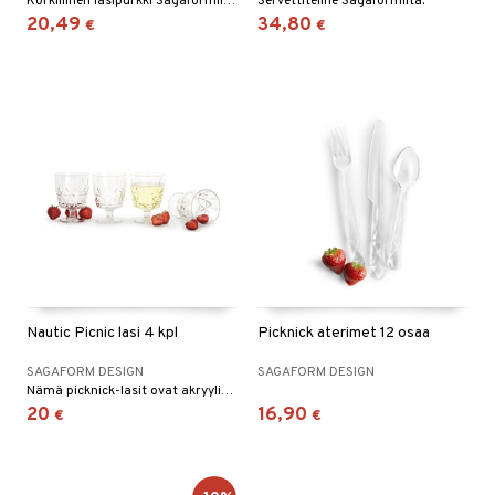
Korkillinen lasipurkki Sagaformilta.
Servettiteline Sagaformilta.
20,49
34,80
€
€
Nautic Picnic lasi 4 kpl
Picknick aterimet 12 osaa
SAGAFORM DESIGN
SAGAFORM DESIGN
Nämä picknick-lasit ovat akryylimuovia ja ne ovat loistavat eväsretkelle.
20
16,90
€
€