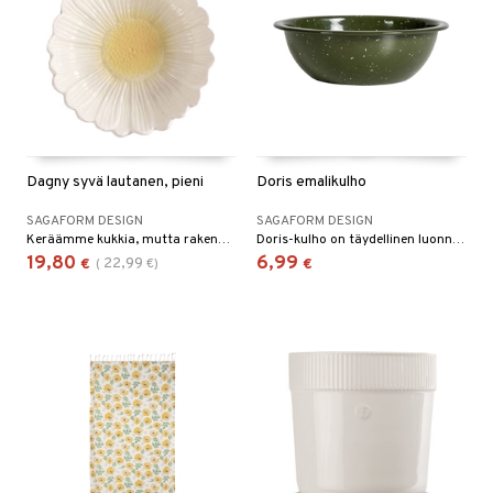
Dagny syvä lautanen, pieni
Doris emalikulho
SAGAFORM DESIGN
SAGAFORM DESIGN
Keräämme kukkia, mutta rakenne ja materiaali ovat toista. Dagny lautasen innoittajana on ollut tuhatkaunokin kauniit lehdet ja se on kaunis lisä kattaukseesi, joko sellaisenaan tai tarjoiluastiana.
Doris-kulho on täydellinen luonnossa liikkuessa, eväsretkellä tai laivalla.
19,80
6,99
22,99
€
(
€
)
€