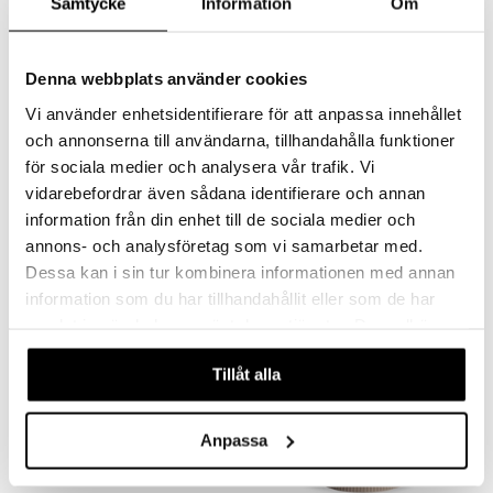
Samtycke
Information
Om
Denna webbplats använder cookies
Vi använder enhetsidentifierare för att anpassa innehållet
och annonserna till användarna, tillhandahålla funktioner
Margot lautanen
Margot Maitokannu
för sociala medier och analysera vår trafik. Vi
vidarebefordrar även sådana identifierare och annan
SAGAFORM DESIGN
SAGAFORM DESIGN
Alunen 70-luvun muotoilulla Sagaformilta.
Maitokannu, suunnittelu Margot Barolo yhteistyössä Sagaformin kanssa.
information från din enhet till de sociala medier och
9,89
12,99
€
€
annons- och analysföretag som vi samarbetar med.
Dessa kan i sin tur kombinera informationen med annan
information som du har tillhandahållit eller som de har
samlat in när du har använt deras tjänster. Du godkänner
våra cookies vid fortsatt användande av vår webbplats.
Tillåt alla
Anpassa