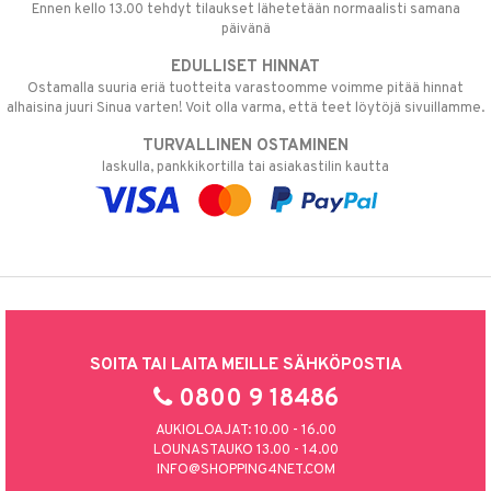
Ennen kello 13.00 tehdyt tilaukset lähetetään normaalisti samana
päivänä
EDULLISET HINNAT
Ostamalla suuria eriä tuotteita varastoomme voimme pitää hinnat
alhaisina juuri Sinua varten! Voit olla varma, että teet löytöjä sivuillamme.
TURVALLINEN OSTAMINEN
laskulla, pankkikortilla tai asiakastilin kautta
SOITA TAI LAITA MEILLE SÄHKÖPOSTIA
0800 9 18486
AUKIOLOAJAT: 10.00 - 16.00
LOUNASTAUKO 13.00 - 14.00
INFO@SHOPPING4NET.COM