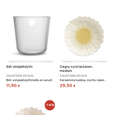
Billi viinijäähdytin
Dagny syvä lautanen,
medium
SAGAFORM DESIGN
SAGAFORM DESIGN
Billi-viinijäähdyttimellä on ainutlaatuinen ja tunnistettava muotoilu, joka edustaa selvästi Sagaformia. Viinijäähdytin pelastaa kaikki lämpimät kesäpäivät ja pitää valitun juoman viileänä käytännöllisellä ja tyylikkäällä tavalla.
Keräämme kukkia, mutta rakenne ja materiaali ovat toista. Dagny lautasen innoittajana on ollut tuhatkaunokin kauniit lehdet ja se on kaunis lisä kattaukseesi, joko sellaisenaan tai tarjoiluastiana.
11,90
29,50
€
€
-14%