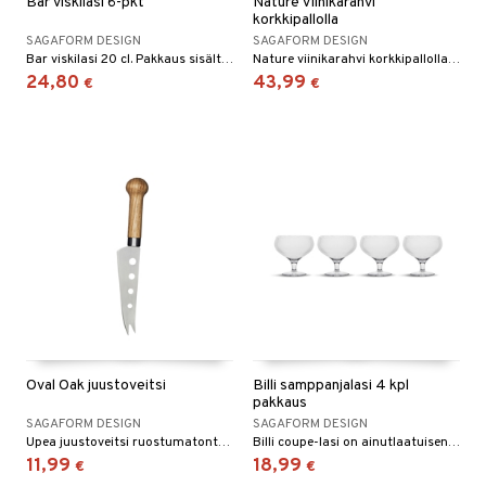
Bar viskilasi 6-pkt
Nature Viinikarahvi
korkkipallolla
tyisveitset
& Baaritarvikkeet
SAGAFORM DESIGN
SAGAFORM DESIGN
Bar viskilasi 20 cl. Pakkaus sisältää kuusi lasia.
Nature viinikarahvi korkkipallolla yhdistää kestävyyden, taipuisan muotoilun ja eleganssin.
ttiöveitset
24,80
43,99
€
€
rinta- & Vihannesveitset
kkuulaudat
päveitset
tsenteroittimet
tsisetit
tsitarvikkeet
Oval Oak juustoveitsi
Billi samppanjalasi 4 kpl
pakkaus
SAGAFORM DESIGN
SAGAFORM DESIGN
Upea juustoveitsi ruostumatonta terästä ja tammea.
Billi coupe-lasi on ainutlaatuisen luonteikas muotoilu, joka edustaa selvästi Sagaformia. Sen erottuva, pyöristetty malja, joka on koristeltu raidoilla, ja matala jalka tekevät tästä coupe-lasista paitsi kauniin myös uskomattoman toimivan.
11,99
18,99
€
€