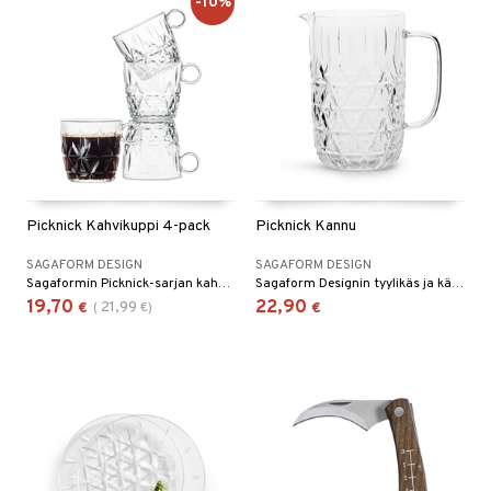
-10%
Picknick Kahvikuppi 4-pack
Picknick Kannu
SAGAFORM DESIGN
SAGAFORM DESIGN
Sagaformin Picknick-sarjan kahvimukit, 4-pack.
Sagaform Designin tyylikäs ja käytännöllisen kestävä akryylimuovista valmistettu kannu.
19,70
22,90
21,99
€
(
€
)
€