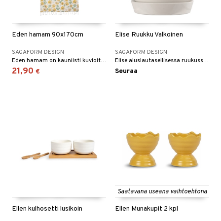
Eden hamam 90x170cm
Elise Ruukku Valkoinen
SAGAFORM DESIGN
SAGAFORM DESIGN
Eden hamam on kauniisti kuvioitu hapsullinen pyyhe, joka on valmistettu ohuesta, kudotusta kierrätyspuuvillasta (70 %) ja polyesteristä (30 %).
Elise aluslautasellisessa ruukussa on kaikki oikein. Siinä yhdistyvät muotoilun väri, muodot ja yksityiskohdat käytännöllisyyteen kuten pohjareiät sekä aluslautanen korkein reunoin.
21,90
Seuraa
€
Saatavana useana vaihtoehtona
Ellen kulhosetti lusikoin
Ellen Munakupit 2 kpl