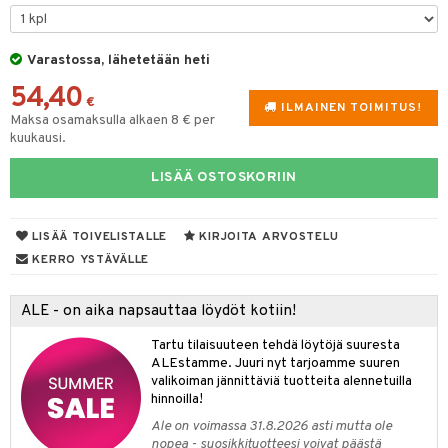
tyisveitset
Varastossa, lähetetään heti
ttiöveitset
54,40
rinta- & Vihannesveitset
€
ILMAINEN TOIMITUS!
Maksa osamaksulla alkaen 8 € per
kkuulaudat
kuukausi.
päveitset
LISÄÄ OSTOSKORIIN
tsenteroittimet
tsisetit
LISÄÄ TOIVELISTALLE
KIRJOITA ARVOSTELU
KERRO YSTÄVÄLLE
tsitarvikkeet
& Baaritarvikkeet
ALE - on aika napsauttaa löydöt kotiin!
ktroniikka
Tartu tilaisuuteen tehdä löytöjä suuresta
ALEstamme. Juuri nyt tarjoamme suuren
one
valikoiman jännittäviä tuotteita alennetuilla
hinnoilla!
uone
uoneen sisustus
Ale on voimassa 31.8.2026 asti mutta ole
nopea - suosikkituotteesi voivat päästä