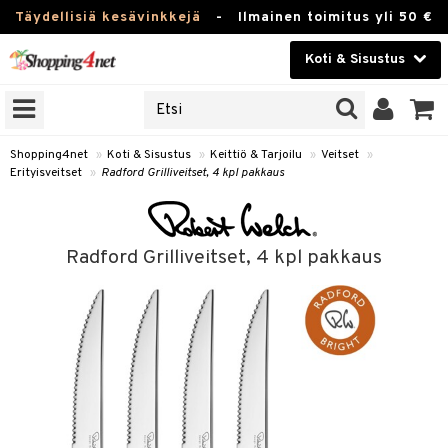
Täydellisiä kesävinkkejä
-
Ilmainen toimitus yli 50 €
Koti & Sisustus
ERKKEJÄ
Kauneudenhoito
JAT
UOTTEITA
Piilolinssit
Shopping4net
»
Koti & Sisustus
»
Keittiö & Tarjoilu
»
Veitset
»
Erityisveitset
»
Radford Grilliveitset, 4 kpl pakkaus
Luontaistuotteet
 Tarjoilu
Apteekki
et
Radford Grilliveitset, 4 kpl pakkaus
 & Karahvit
Fitness
säilytys
Koti & Sisustus
ekstiilit
Lelut, Lapsi & Vauva
välineet
Tuotemerkkejä
oneet
Kampanjat
vi, Tee & Espresso
 Mukit