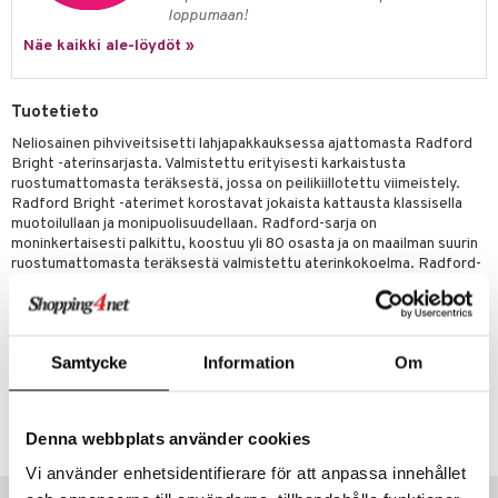
one
oneen tarvikkeita
oneen koristelu
loppumaan!
a
oneen tekstiilit
 huonekalut
& Saalit
Näe kaikki ale-löydöt »
 lamput
tyynyt
Tuotetieto
uoneen säilytys
t
it & Koukut
Neliosainen pihviveitsisetti lahjapakkauksessa ajattomasta Radford
anasetit
uoneen tekstiilit
uotteet
risteet
Bright -aterinsarjasta. Valmistettu erityisesti karkaistusta
ruostumattomasta teräksestä, jossa on peilikiillotettu viimeistely.
anat & Tyynyliinat
ttöön
lytys
elu
 tekstiilit
Radford Bright -aterimet korostavat jokaista kattausta klassisella
muotoilullaan ja monipuolisuudellaan. Radford-sarja on
nyt & Peitot
kut
mot & Veistokset
s
iköt & Lyhdyt
tyynyt
 Grillaustarvikkeet
moninkertaisesti palkittu, koostuu yli 80 osasta ja on maailman suurin
ruostumattomasta teräksestä valmistettu aterinkokoelma. Radford-
nsäilytys & Korit
lot
huonekalut
oneen tekstiilit
 & hyönteissuoja
iköt & Lyhdyt
pihviveitset tulevat tyylikkäässä lahjapakkauksessa, ovat konepesun
spalvelu
kestäviä ja niillä on elinikäinen takuu.
jat
s & Hyllyt
timet
lot
ksiä & vastauksia
Pituus: 24,5 cm Kiiltävä
al Art
karit & Koukut
ynttilät
n ruokinta
mput
Samtycke
Information
Om
tuotetta
ukut
lyt
tolamput
oneen tekstiilit
aistus
Tuotenumero
 verkkokaupasta
näkoristeet
ISK3Y-4-XX
nsäilytys & Korit
tälamput
anasetit
avälineet
ustarvikkeet
Denna webbplats använder cookies
sit
anat & Tyynyliinat
 Peitteet
Vi använder enhetsidentifierare för att anpassa innehållet
Suositut tuotteet