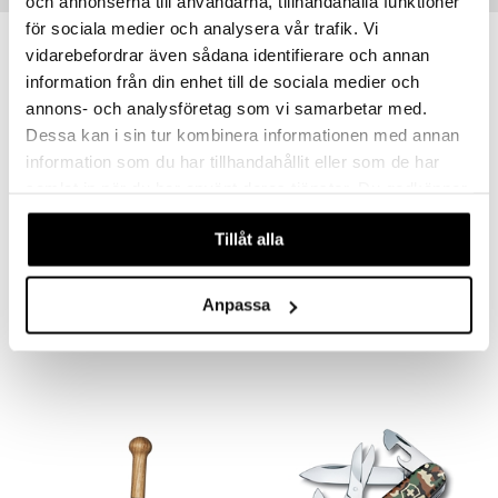
och annonserna till användarna, tillhandahålla funktioner
nyt & Peitot
maelämä
för sociala medier och analysera vår trafik. Vi
aistus
vidarebefordrar även sådana identifierare och annan
information från din enhet till de sociala medier och
annons- och analysföretag som vi samarbetar med.
Dessa kan i sin tur kombinera informationen med annan
information som du har tillhandahållit eller som de har
samlat in när du har använt deras tjänster. Du godkänner
våra cookies vid fortsatt användande av vår webbplats.
Tillåt alla
Akira Kiinalainen Lihaveitsi 17 cm
Miyabi 5000MCD Sujihiki Fileerausveitsi
DORRE
MIYABI
Anpassa
12,89
385,80
€
€