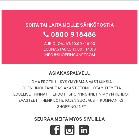
SOITA TAI LAITA MEILLE SÄHKÖPOSTIA
0800 9 18486
AUKIOLOAJAT: 10.00 - 16.00
LOUNASTAUKO 13.00 - 14.00
INFO@SHOPPING4NET.COM
ASIAKASPALVELU
OMA PROFIILI
KYSYMYKSIÄ & VASTAUKSIA
OLEN UNOHTANUT ASIAKASTIETONI
OTA YHTEYTTÄ
EDULLISET HINNAT
EHDOT - SHOPPING4NETIN MYYNTIEHDOT
EVÄSTEET
HENKILÖTIETOJEN SUOJAUS
KUMPPANIKSI
SHOPPING4NET
SEURAA MEITÄ MYÖS SIVUILLA